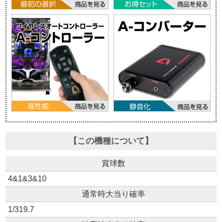
【この機種について】
賞球数
4&1&3&10
通常時大当り確率
1/319.7