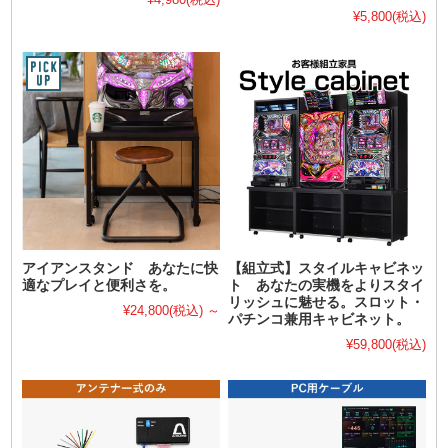
¥5,800
(税込)
アイアンスタンド あなたに快
【組立式】スタイルキャビネッ
適なプレイと便利さを。
ト あなたの実機をよりスタイ
リッシュに魅せる。スロット・
¥24,800
(税込)
～
パチンコ兼用キャビネット。
¥59,800
(税込)