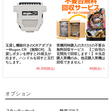
玉貸し機能付きのCRアダプタ
実機同時購入の方だけの不要台
ーMugen CR [無限CR] 玉
無料回収サービス 【ご自宅の
貸しボタンを押すと25発玉が
玄関先で回収します！】※当店
出ます。ハンドルを回すと玉打
購入実機のみ。他店購入実機は
ちします。
回収できません！
¥6,500
(税込)
¥0
(税込)
～
オプション