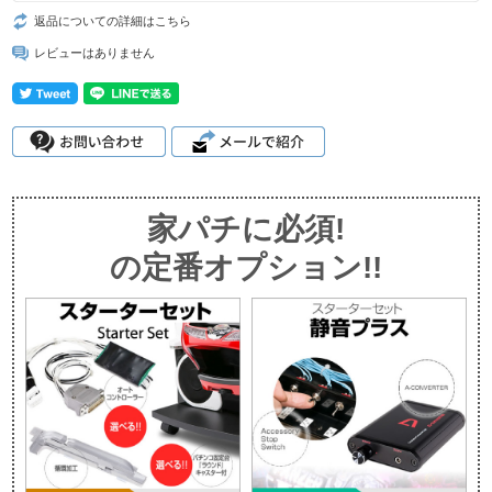
返品についての詳細はこちら
レビューはありません
家パチに必須!
の定番オプション!!