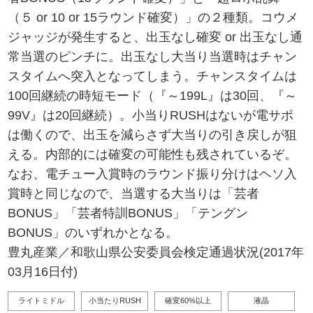
（５ or 10 or 15ラウンド確変）」の２種類。コウメ
ジャッジが発生すると、出玉なし確変 or 出玉なし通
常当選のピンチに。出玉なし大当り当選時はチャン
スタイムへ突入となってしまう。チャンスタイムは
100回継続の時短モード（『～199L』は30回、『～
99V』は20回継続）。小当りRUSHはないが電サポ
は働くので、出玉を減らさず大当りの引き戻しが狙
える。内部的には確変の可能性も残されているぞ。
なお、電チュー入賞時のラウンド振り分けはヘソ入
賞時と同じなので、当選する大当りは「芸者
BONUS」「芸者特訓BONUS」「テングン
BONUS」のいずれかとなる。
豊丸産業／和歌山県公安委員会検定通過状況(2017年
03月16日付)
ライトミドル
小当たりRUSH
確変60%以上
液晶