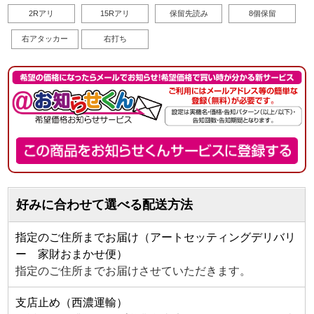
2Rアリ
15Rアリ
保留先読み
8個保留
右アタッカー
右打ち
好みに合わせて選べる配送方法
指定のご住所までお届け（アートセッティングデリバリ
ー 家財おまかせ便）
指定のご住所までお届けさせていただきます。
支店止め（西濃運輸）