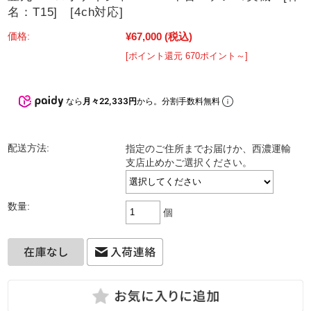
名：T15] [4ch対応]
¥67,000
(税込)
価格:
[ポイント還元 670ポイント～]
なら
月々22,333円
から。分割手数料無料
配送方法:
指定のご住所までお届けか、西濃運輸
支店止めかご選択ください。
数量:
個