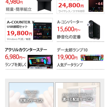
A-PACHINKO
あなたはどっち?
分割?丸ごと?
ならではの
選べる
配送サービス
充実のサービス