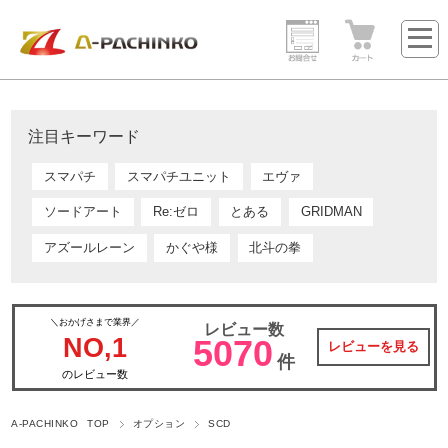
注目キーワード
スマパチ
スマパチユニット
エヴァ
ソードアート
Re:ゼロ
とある
GRIDMAN
アズールレーン
かぐや様
北斗の拳
＼おかげさまで業界／
レビュー数
NO,1
5070
レビューを見る
件
のレビュー数
A-PACHINKO TOP
オプション
SCD