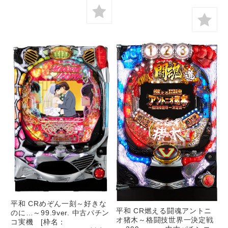
平和 CRめぞん一刻～好きな
平和 CR燃える闘魂アントニ
のに…～99.9ver. 中古パチン
オ猪木～格闘技世界一決定戦
コ実機 [枠名：