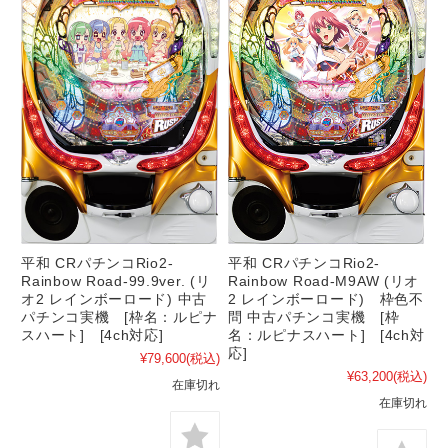
平和 CRパチンコRio2-
平和 CRパチンコRio2-
Rainbow Road-99.9ver. (リ
Rainbow Road-M9AW (リオ
オ2 レインボーロード) 中古
2 レインボーロード) 枠色不
パチンコ実機 [枠名：ルピナ
問 中古パチンコ実機 [枠
スハート] [4ch対応]
名：ルピナスハート] [4ch対
応]
¥79,600
(税込)
¥63,200
(税込)
在庫切れ
在庫切れ