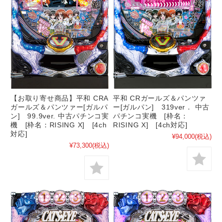
【お取り寄せ商品】平和 CRA
平和 CRガールズ＆パンツァ
ガールズ＆パンツァー[ガルパ
ー[ガルパン] 319ver． 中古
ン] 99.9ver. 中古パチンコ実
パチンコ実機 [枠名：
機 [枠名：RISING X] [4ch
RISING X] [4ch対応]
対応]
¥94,000
(税込)
¥73,300
(税込)