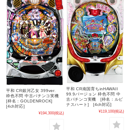
平和 CR南国育ちinHAWAII
平和 CR銀河乙女 399ver.
99.9バージョン 枠色不問 中
枠色不問 中古パチンコ実機
古パチンコ実機 [枠名：ルピ
[枠名：GOLDENROCK]
ナスハート] [4ch対応]
[4ch対応]
¥119,100
(税込)
¥194,300
(税込)