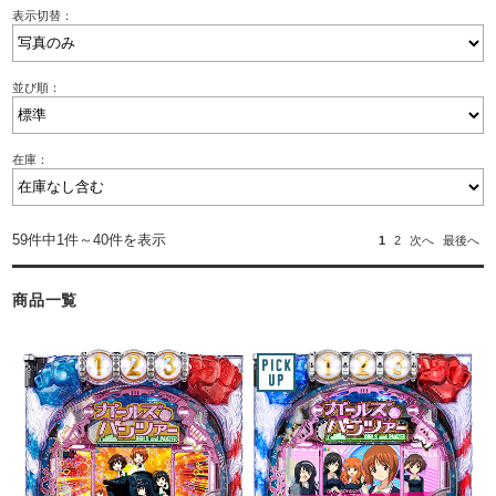
表示切替：
並び順：
在庫：
59件中1件～40件を表示
1
2
次へ
最後へ
商品一覧