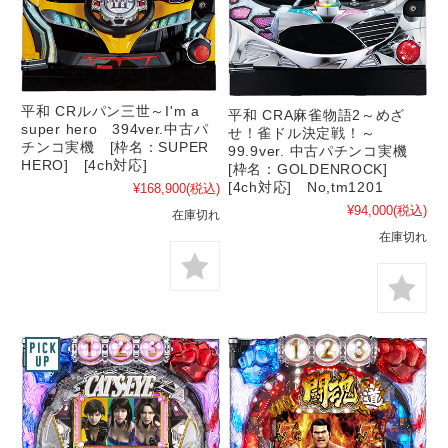
平和 CRルパン三世～I'm a
平和 CRA麻雀物語2～めざ
super hero 394ver.中古パ
せ！雀ドル決定戦！～
チンコ実機 [枠名：SUPER
99.9ver. 中古パチンコ実機
HERO] [4ch対応]
[枠名：GOLDENROCK]
[4ch対応] No,tm1201
¥168,900
(税込)
¥94,000
(税込)
在庫切れ
在庫切れ