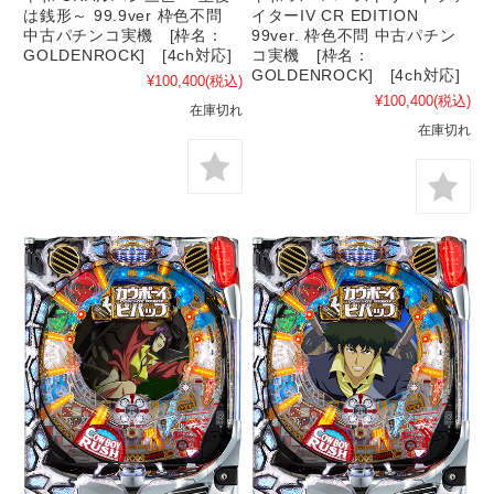
は銭形～ 99.9ver 枠色不問
イターIV CR EDITION
中古パチンコ実機 [枠名：
99ver. 枠色不問 中古パチン
GOLDENROCK] [4ch対応]
コ実機 [枠名：
GOLDENROCK] [4ch対応]
¥100,400
(税込)
¥100,400
(税込)
在庫切れ
在庫切れ