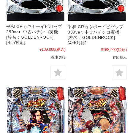
平和 CRカウボーイビバップ
平和 CRカウボーイビバップ
299ver. 中古パチンコ実機
399ver. 中古パチンコ実機
[枠名：GOLDENROCK]
[枠名：GOLDENROCK]
[4ch対応]
[4ch対応]
¥109,000
(税込)
¥168,900
(税込)
在庫切れ
在庫切れ