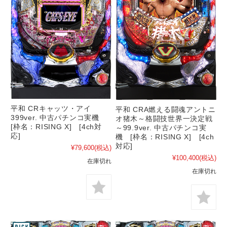
平和 CRキャッツ・アイ
平和 CRA燃える闘魂アントニ
399ver. 中古パチンコ実機
オ猪木～格闘技世界一決定戦
[枠名：RISING X] [4ch対
～99.9ver. 中古パチンコ実
応]
機 [枠名：RISING X] [4ch
対応]
¥79,600
(税込)
¥100,400
(税込)
在庫切れ
在庫切れ