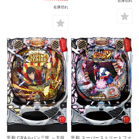
在庫切れ
在庫切れ
平和 CRAルパン三世 ～主役
平和 スーパーストリートファ