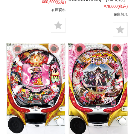
¥60,600
(税込)
¥79,600
(税込)
在庫切れ
在庫切れ