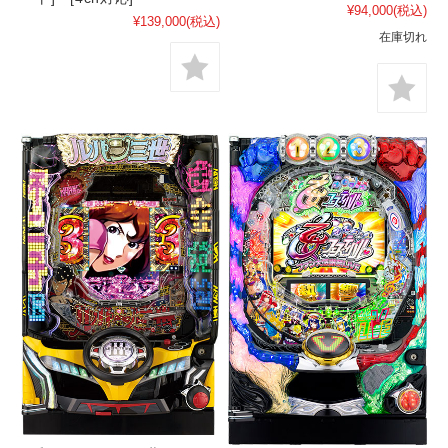
¥94,000
(税込)
¥139,000
(税込)
在庫切れ