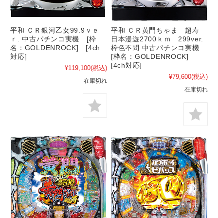
平和 ＣＲ黄門ちゃま 超寿
平和 ＣＲ銀河乙女99.9ｖｅ
日本漫遊2700ｋｍ 299ver.
ｒ. 中古パチンコ実機 [枠
枠色不問 中古パチンコ実機
名：GOLDENROCK] [4ch
[枠名：GOLDENROCK]
対応]
[4ch対応]
¥119,100
(税込)
¥79,600
(税込)
在庫切れ
在庫切れ