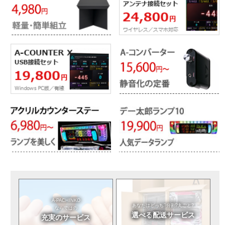
A-PACHINKO
あなたはどっち?
分割?丸ごと?
ならではの
選べる
配送サービス
充実のサービス