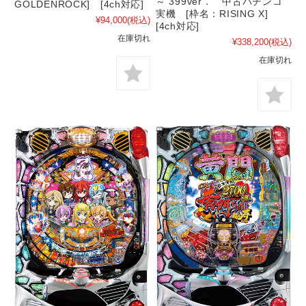
～ 399ver． 中古パチンコ
GOLDENROCK] [4ch対応]
実機 [枠名：RISING X]
¥94,000
(税込)
[4ch対応]
在庫切れ
¥338,200
(税込)
在庫切れ