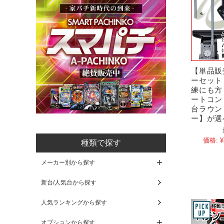
【単品販
ーセット
練にも方
ートコン
台ラウン
ー】が選
価格:
¥
種類で探す
メーカー別から探す
新台/人気台から探す
人気ランキングから探す
オプションから探す