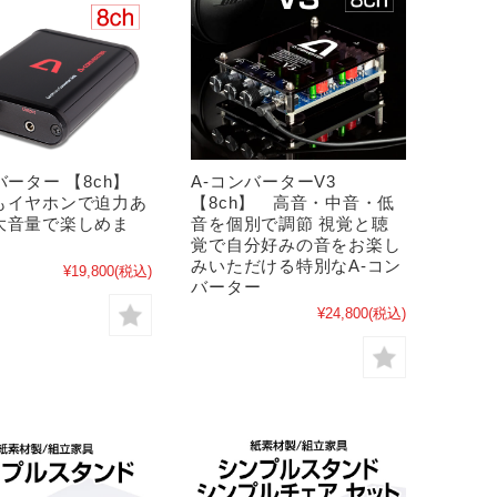
バーター 【8ch】
A-コンバーターV3
もイヤホンで迫力あ
【8ch】 高音・中音・低
大音量で楽しめま
音を個別で調節 視覚と聴
覚で自分好みの音をお楽し
みいただける特別なA-コン
¥19,800
(税込)
バーター
¥24,800
(税込)