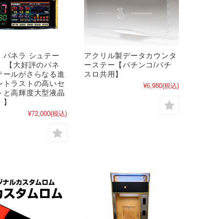
】パネラ シュテー
アクリル製データカウンタ
オ 【大好評のパネ
ーステー【パチンコ/パチ
テールがさらなる進
スロ共用】
ントラストの高いセ
¥6,980
(税込)
トと高輝度大型液晶
！】
¥72,000
(税込)