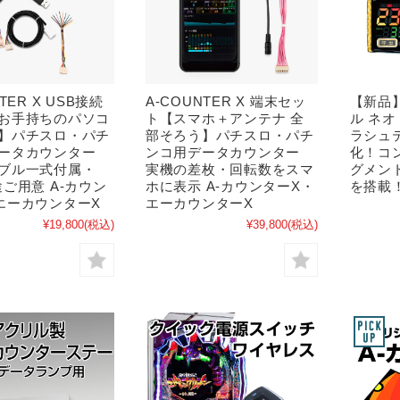
TER X USB接続
A-COUNTER X 端末セッ
【新品
お手持ちのパソコ
ト【スマホ＋アンテナ 全
ル ネ
】パチスロ・パチ
部そろう】パチスロ・パチ
ラシュ
ータカウンター
ンコ用データカウンター
化！コ
ブル一式付属・
実機の差枚・回転数をスマ
グメン
途ご用意 A-カウン
ホに表示 A-カウンターX・
を搭載
エーカウンターX
エーカウンターX
¥19,800
(税込)
¥39,800
(税込)