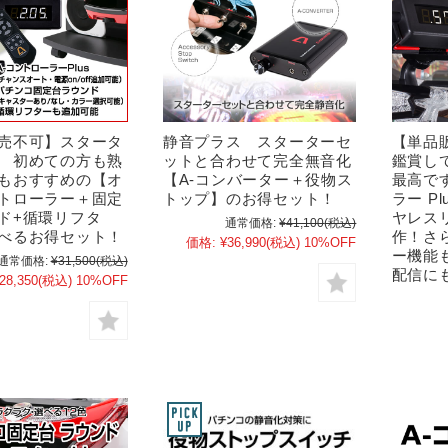
売不可】スタータ
静音プラス スターターセ
【単品
 初めての方も熟
ットと合わせて完全無音化
鑑賞し
もおすすめの【オ
【A-コンバーター＋役物ス
最高で
トローラー＋固定
トップ】のお得セット！
ラー P
ド+循環リフタ
ヤレス
通常価格:
¥41,100
(税込)
べるお得セット！
作！さ
価格:
¥36,990
(税込)
10%OFF
ー機能
通常価格:
¥31,500
(税込)
配信に
28,350
(税込)
10%OFF