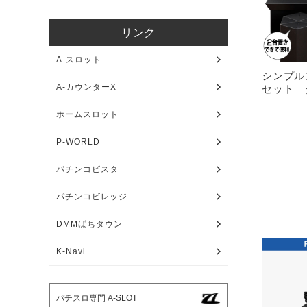
リンク
A-スロット
シンプル
A-カウンターX
セット 
ホームスロット
P-WORLD
パチンコビスタ
パチンコビレッジ
DMMぱちタウン
K-Navi
パチスロ専門 A-SLOT