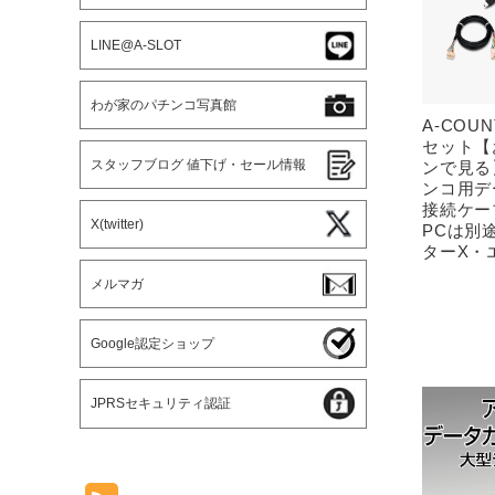
LINE@A-SLOT
わが家のパチンコ写真館
A-COUN
セット【
スタッフブログ 値下げ・セール情報
ンで見る
ンコ用デ
接続ケー
X(twitter)
PCは別
ターX・
メルマガ
Google認定ショップ
JPRSセキュリティ認証