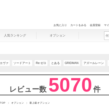
お気に入り
カートをみる
会員登録
マ
人気ランキング
オプション
エヴァ
ソードアート
Re:ゼロ
とある
GRIDMAN
アズールレーン
5070
レビュー数
件
 TOP
オプション
最上級オプション