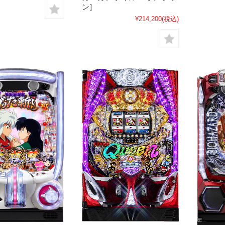
ン]
¥214,200
(税込)