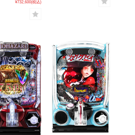
¥732,600
(税込)