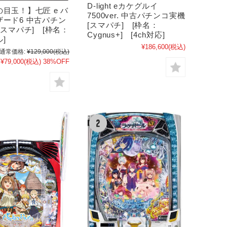
D-light eカケグルイ
目玉！】七匠 e バ
7500ver. 中古パチンコ実機
ザード6 中古パチン
[スマパチ] [枠名：
[スマパチ] [枠名：
Cygnus+] [4ch対応]
]
¥186,600
(税込)
通常価格:
¥129,000
(税込)
¥79,000
(税込)
38%OFF