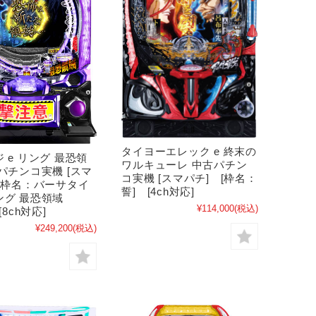
タイヨーエレック e 終末の
 e リング 最恐領
ワルキューレ 中古パチン
パチンコ実機 [スマ
コ実機 [スマパチ] [枠名：
[枠名：バーサタイ
誓] [4ch対応]
ング 最恐領域
¥114,000
(税込)
[8ch対応]
¥249,200
(税込)