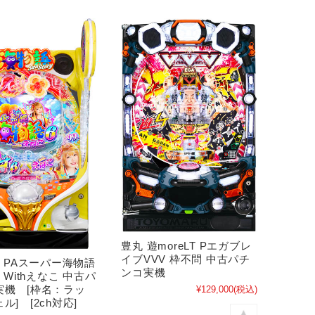
豊丸 遊moreLT Pエガブレ
イブVVV 枠不問 中古パチ
O PAスーパー海物語
ンコ実機
6 Withえなこ 中古パ
実機 [枠名：ラッ
¥129,000
(税込)
ル] [2ch対応]