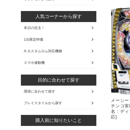
人気コーナーから探す
本日の目玉！
1台限定特価
A-カスタムロム対応機種
スマホ連動機
目的に合わせて探す
環境に合わせて探す
メーシー
プレイスタイルから探す
チンコ実機
名：ディア
応]
購入前に知りたいこと