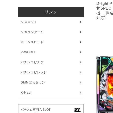
D-ligh
甘SPE
リンク
機 [枠名：
対応]
A-スロット
A-カウンターX
ホームスロット
P-WORLD
パチンコビスタ
パチンコビレッジ
DMMぱちタウン
K-Navi
パチスロ専門 A-SLOT