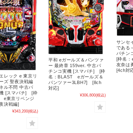
サンセ
である～
パチン
[枠名：e
平和 eガールズ＆パンツァ
友奈は
ー 最終章 159ver. 中古パ
[4ch対
チンコ実機 [スマパチ] [枠
エレック e 東京リ
名：BLAST eガールズ＆
ーズ 聖夜決戦編
パンツァー3LBH7] [8ch
ネル不問 中古パ
対応]
 [スマパチ] [枠
¥306,800
(税込)
 e東京リベンジ
夜決戦編]
¥343,200
(税込)