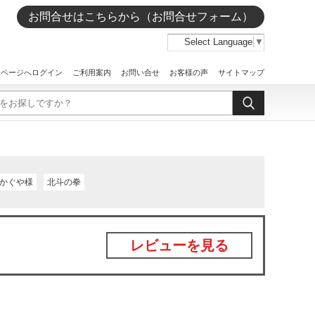
お問合せはこちらから（お問合せフォーム）
Select Language
▼
イページへログイン
ご利用案内
お問い合せ
お客様の声
サイトマップ
かぐや様
北斗の拳
レビューを見る