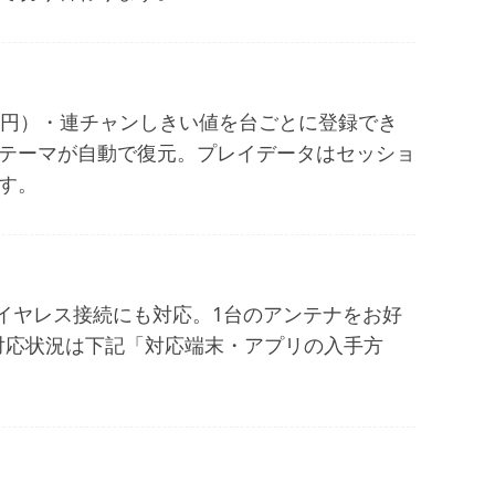
1円）・連チャンしきい値を台ごとに登録でき
テーマが自動で復元。プレイデータはセッショ
す。
 PC のワイヤレス接続にも対応。1台のアンテナをお好
対応状況は下記「対応端末・アプリの入手方