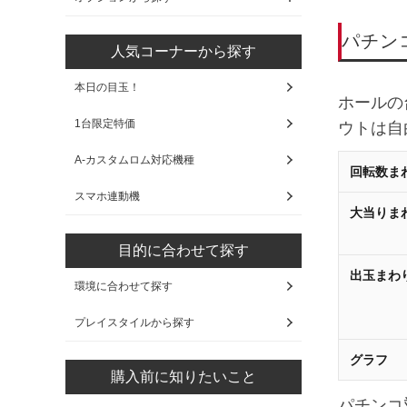
パチン
人気コーナーから探す
本日の目玉！
ホールの
ウトは自
1台限定特価
A-カスタムロム対応機種
回転数ま
スマホ連動機
大当りま
目的に合わせて探す
出玉まわ
環境に合わせて探す
プレイスタイルから探す
グラフ
購入前に知りたいこと
パチンコ