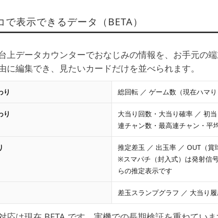
コで表示できるデータ（BETA）
台上データカウンターでおなじみの情報を、お手元の端
由に編集でき、見たいカードだけを並べられます。
わり
総回転 ／ ゲーム数（現在ハマり
わり
大当り回数・大当り確率 ／ 初当
連チャン数・最高連チャン・平
り
推定差玉 ／ 出玉率 ／ OUT（賞
※スマパチ（封入式）は発射信
らの推定表示です
差玉スランプグラフ ／ 大当り
対応は現在
BETA
です。実機での長期検証を重ねていま