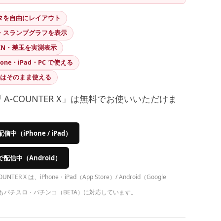
タを自由にレイアウト
・スランプグラフを表示
IN・差玉を実測表示
one・iPad・PC で使える
2はそのまま使える
A-COUNTER X」は無料でお使いいただけま
で配信中（iPhone / iPad）
y で配信中（Android）
NTER X は、iPhone・iPad（App Store）/ Android（Google
いずれもパチスロ・パチンコ（BETA）に対応しています。