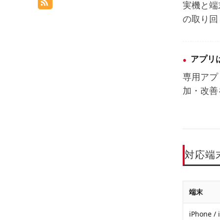
実機と端
の取り回
アプリ
専用アプ
加・改善
対応端
端末
iPhone / 