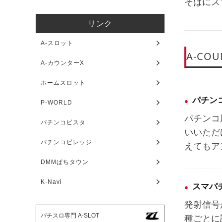
そばにス
リンク
A-スロット
A-CO
A-カウンターX
ホームスロット
パチン
P-WORLD
パチンコ
パチンコビスタ
いいただ
パチンコビレッジ
えてもア
DMMぱちタウン
K-Navi
スマパ
発射信号
パチスロ専門 A-SLOT
種ごとに