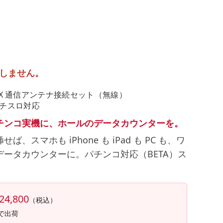
しません。
ER X 通信アンテナ接続セット（無線）
チスロ対応
チンコ実機に、ホールのデータカウンターを。
ば、スマホも iPhone も iPad も PC も、ワ
データカウンターに。パチンコ対応（BETA）ス
24,800
（税込）
で出荷