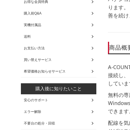
お得な会員特典
ります。
購入前Q&A
善を続け
実機付属品
送料
商品概
お支払い方法
買い替えサービス
A-COU
希望価格お知らせサービス
接続し、
していま
購入後に知りたいこと
無料の専
安心のサポート
Wind
できます
エラー解除
配線を気
不要台の処分・回収