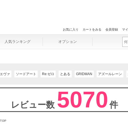
お気に入り
カートをみる
会員登録
マ
人気ランキング
オプション
エヴァ
ソードアート
Re:ゼロ
とある
GRIDMAN
アズールレーン
5070
レビュー数
件
 TOP