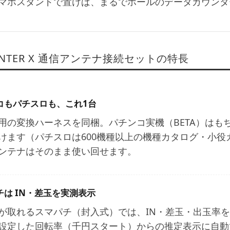
マホスタンドで置けば、まるでホールのデータカウンタ
UNTER X 通信アンテナ接続セットの特長
コもパチスロも、これ1台
用の変換ハーネスを同梱。パチンコ実機（BETA）はも
けます（パチスロは600機種以上の機種カタログ・小
ンテナはそのまま使い回せます。
チは IN・差玉を実測表示
が取れるスマパチ（封入式）では、IN・差玉・出玉率
設定した回転率（千円スタート）からの推定表示に自動