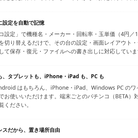
に設定を自動で記憶
コ設定」で機種名・メーカー・回転率・玉単価（4円／
を切り替えるだけで、その台の設定・画面レイアウト・
して保存・復元・ファイルへの書き出しに対応していま
、タブレットも、iPhone・iPad も、PC も
ndroid はもちろん、iPhone・iPad、Windows
でお使いいただけます。端末ごとのパチンコ（BETA）
覧ください。
レスだから、置き場所自由