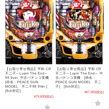
【お取り寄せ商品】平和 CR
【お取り寄せ商品】平和 CR
不二子～Lupin The End～
不二子～Lupin The End～ 中
99.9ver. 中古パチンコ実機
古パチンコ実機 [枠名：
[枠名：PEACE GUN
PEACE GUN MODEL 不二
MODEL 不二子99.9Ver.]
子] [8ch対応]
[8ch対応]
¥67,000
(税込)
¥79,600
(税込)