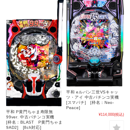
平和 eルパン三世VSキャッ
ツ・アイ 中古パチンコ実機
[スマパチ] [枠名：Neo-
Peace]
平和 P黄門ちゃま寿限無
¥114,000
(税込)
99ver. 中古パチンコ実機
[枠名：BLAST P黄門ちゃま
9AD2] [8ch対応]