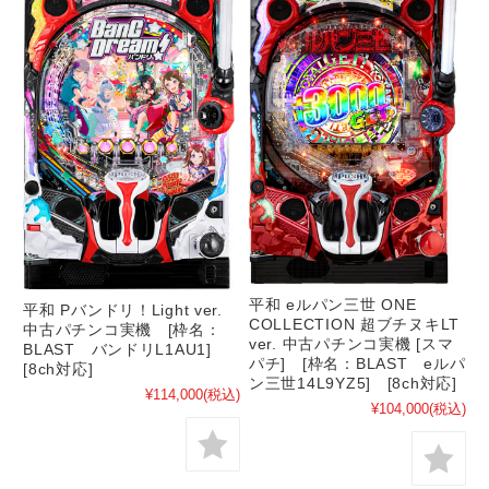
平和 eルパン三世 ONE
平和 Pバンドリ！Light ver.
COLLECTION 超ブチヌキLT
中古パチンコ実機 [枠名：
ver. 中古パチンコ実機 [スマ
BLAST バンドリL1AU1]
パチ] [枠名：BLAST eルパ
[8ch対応]
ン三世14L9YZ5] [8ch対応]
¥114,000
(税込)
¥104,000
(税込)