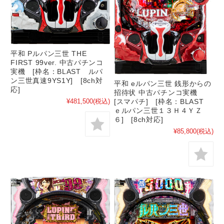
平和 Pルパン三世 THE
FIRST 99ver. 中古パチンコ
実機 [枠名：BLAST ルパ
ン三世真速9YS1Y] [8ch対
平和 eルパン三世 銭形からの
応]
招待状 中古パチンコ実機
[スマパチ] [枠名：BLAST
¥481,500
(税込)
ｅルパン三世１３Ｈ４ＹＺ
６] [8ch対応]
¥85,800
(税込)