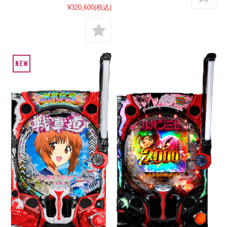
¥320,600
(税込)