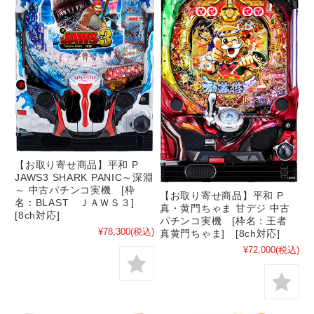
【お取り寄せ商品】平和 P
JAWS3 SHARK PANIC～深淵
～ 中古パチンコ実機 [枠
【お取り寄せ商品】平和 P
名：BLAST ＪＡＷＳ３]
真・黄門ちゃま 甘デジ 中古
[8ch対応]
パチンコ実機 [枠名：王者
¥78,300
(税込)
真黄門ちゃま] [8ch対応]
¥72,000
(税込)