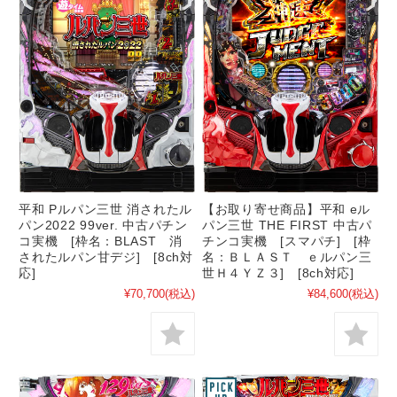
平和 Pルパン三世 消されたル
【お取り寄せ商品】平和 eル
パン2022 99ver. 中古パチン
パン三世 THE FIRST 中古パ
コ実機 [枠名：BLAST 消
チンコ実機 [スマパチ] [枠
されたルパン甘デジ] [8ch対
名：ＢＬＡＳＴ ｅルパン三
応]
世Ｈ４ＹＺ３] [8ch対応]
¥70,700
(税込)
¥84,600
(税込)