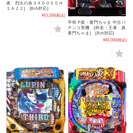
者 烈火の炎３４００００Ｈ
１ＡＺ２] [8ch対応]
¥63,200
(税込)
平和 P真・黄門ちゃま 中古パ
チンコ実機 [枠名：王者 真
黄門ちゃま] [8ch対応]
¥94,000
(税込)