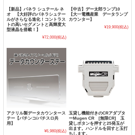
【新品】パネラ シュテール ネ
【中古】デー太郎ランプ10
オ 【大好評のパネラシュテー
【大一電機産業 データランプ
ルがさらなる進化！コントラス
カウンター】
トの高いセグメントと高輝度大
¥19,900
(税込)
型液晶を搭載！】
¥72,000
(税込)
アクリル製データカウンタース
玉貸し機能付きのCRアダプタ
テー【パチンコ/パチスロ共
ーMugen CR [無限CR] 玉
用】
貸しボタンを押すと25発玉が
出ます。ハンドルを回すと玉打
¥6,980
(税込)
ちします。