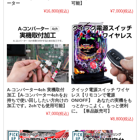
ーター
可能】
¥16,800
(税込)
¥7,000
(税込)
A-コンバーター4ch 実機取付
クイック電源スイッチ ワイヤ
加工【A-コンバーター4chをお
レス【リモコンで電源
持ちで使い回ししたい方向けの
ON/OFF】 あなたの実機をも
加工です。2chでも使用可能】
っとかっこよく。もっと便利
に。 【単品販売可】
¥7,000
(税込)
¥8,800
(税込)