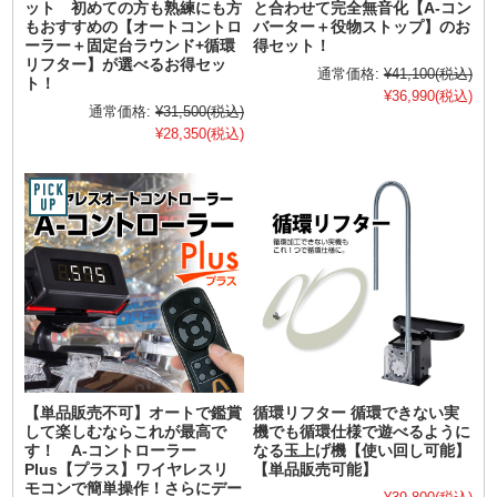
ット 初めての方も熟練にも方
と合わせて完全無音化【A-コン
もおすすめの【オートコントロ
バーター＋役物ストップ】のお
ーラー＋固定台ラウンド+循環
得セット！
リフター】が選べるお得セッ
通常価格:
¥41,100
(税込)
ト！
¥36,990
(税込)
通常価格:
¥31,500
(税込)
¥28,350
(税込)
【単品販売不可】オートで鑑賞
循環リフター 循環できない実
して楽しむならこれが最高で
機でも循環仕様で遊べるように
す！ A-コントローラー
なる玉上げ機【使い回し可能】
Plus【プラス】ワイヤレスリ
【単品販売可能】
モコンで簡単操作！さらにデー