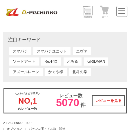
注目キーワード
スマパチ
スマパチユニット
エヴァ
ソードアート
Re:ゼロ
とある
GRIDMAN
アズールレーン
かぐや様
北斗の拳
＼おかげさまで業界／
レビュー数
NO,1
5070
レビューを見る
件
のレビュー数
A-PACHINKO TOP
オプション
パチンコ玉・ドル箱 関連