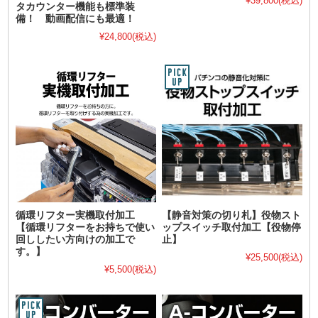
¥39,800
(税込)
タカウンター機能も標準装
備！ 動画配信にも最適！
¥24,800
(税込)
循環リフター実機取付加工
【静音対策の切り札】役物スト
【循環リフターをお持ちで使い
ップスイッチ取付加工【役物停
回ししたい方向けの加工で
止】
す。】
¥25,500
(税込)
¥5,500
(税込)