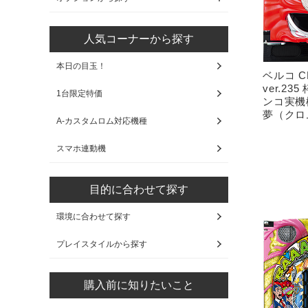
人気コーナーから探す
本日の目玉！
ベルコ 
ver.2
1台限定特価
ンコ実機
夢（クロム
A-カスタムロム対応機種
スマホ連動機
目的に合わせて探す
環境に合わせて探す
プレイスタイルから探す
購入前に知りたいこと