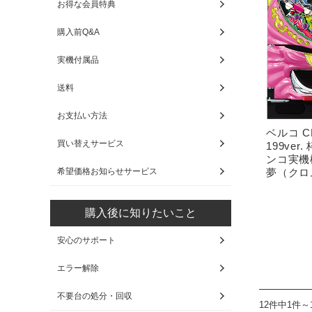
お得な会員特典
購入前Q&A
実機付属品
送料
お支払い方法
ベルコ 
買い替えサービス
199ve
ンコ実機
希望価格お知らせサービス
夢（クロム
購入後に知りたいこと
安心のサポート
エラー解除
不要台の処分・回収
12件中1件～