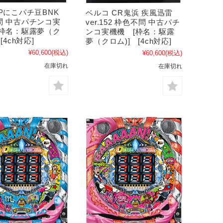
Pにこパチ豆BNK
ベルコ CR鬼浜 疾風迅雷
問 中古パチンコ実
ver.152 枠色不問 中古パチ
[枠名：駆露夢（ク
ンコ実機機 [枠名：駆露
[4ch対応]
夢（クロム)] [4ch対応]
¥60,600
(税込)
¥60,600
(税込)
在庫切れ
在庫切れ