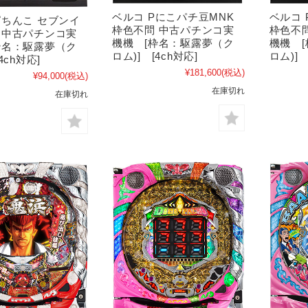
ベルコ Pにこパチ豆MNK
ベルコ 
ぱちんこ セブンイ
枠色不問 中古パチンコ実
枠色不
 中古パチンコ実
機機 [枠名：駆露夢（ク
機機 
枠名：駆露夢（ク
ロム)] [4ch対応]
ロム)] 
4ch対応]
¥181,600
(税込)
¥94,000
(税込)
在庫切れ
在庫切れ