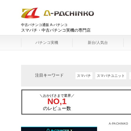
中古パチンコ通販 A-パチンコ
スマパチ・中古パチンコ実機の専門店
パチンコ実機
新台/人気台
注目キーワード
スマパチ
スマパチユニット
＼おかげさまで業界／
NO,1
のレビュー数
A-PACHINKO