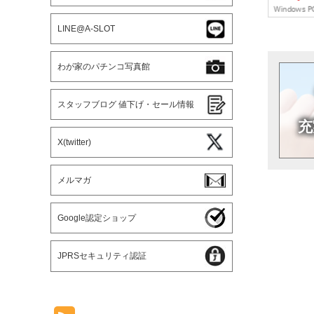
LINE@A-SLOT
わが家のパチンコ写真館
スタッフブログ 値下げ・セール情報
充
X(twitter)
メルマガ
Google認定ショップ
JPRSセキュリティ認証