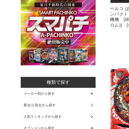
ベルコ 
ンパクト
機機 [
ロム)] [
種類で探す
メーカー別から探す
新台/人気台から探す
人気ランキングから探す
オプションから探す