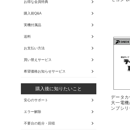
お得な会員特典
購入前Q&A
実機付属品
送料
お支払い方法
買い替えサービス
希望価格お知らせサービス
購入後に知りたいこと
データ
安心のサポート
大一電機
ンプシリ
エラー解除
不要台の処分・回収