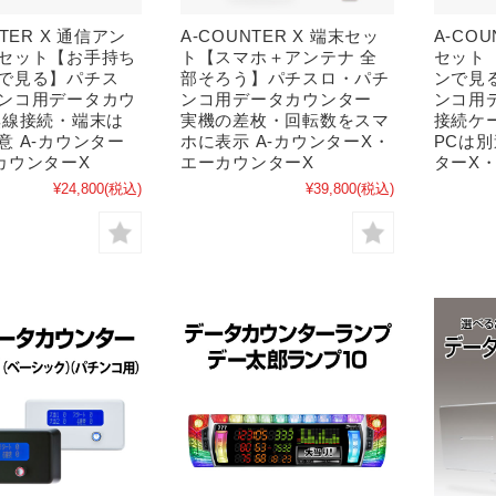
NTER X 通信アン
A-COUNTER X 端末セッ
A-COU
セット【お手持ち
ト【スマホ＋アンテナ 全
セット
で見る】パチス
部そろう】パチスロ・パチ
ンで見
ンコ用データカウ
ンコ用データカウンター
ンコ用
無線接続・端末は
実機の差枚・回転数をスマ
接続ケ
意 A-カウンター
ホに表示 A-カウンターX・
PCは別
カウンターX
エーカウンターX
ターX
¥24,800
(税込)
¥39,800
(税込)