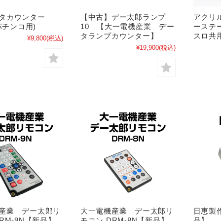
タカウンター
【中古】デー太郎ランプ
アクリ
(パチンコ用)
10 【大一電機産業 デー
ーステ
タランプカウンター】
スロ共
¥9,800
(税込)
¥19,900
(税込)
産業 デー太郎リ
大一電機産業 デー太郎リ
日恵製
RM-9N【新品】
モコン DRM-8N【新品】
品】