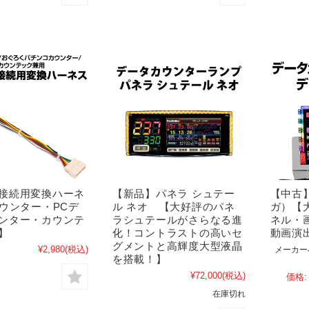
接続用変換ハーネ
【新品】パネラ シュテー
【中古
カウンター・PCデ
ル ネオ 【大好評のパネ
ガ）【
ンター・カウンテ
ラシュテールがさらなる進
ネル・
】
化！コントラストの高いセ
動画演
グメントと高輝度大型液晶
¥2,980
(税込)
メーカー
を搭載！】
¥72,000
(税込)
価格:
在庫切れ