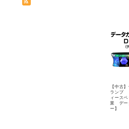
【中古】
ランプ 
ィースペ
業 デー
ー】