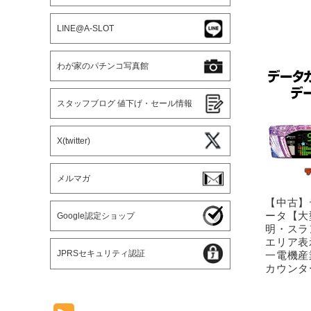
LINE@A-SLOT
わが家のパチンコ写真館
スタッフブログ 値下げ・セール情報
X(twitter)
メルマガ
【中古】
ータ【大
Google認定ショップ
明・スラ
エリア表
JPRSセキュリティ認証
一電機産
カウンタ