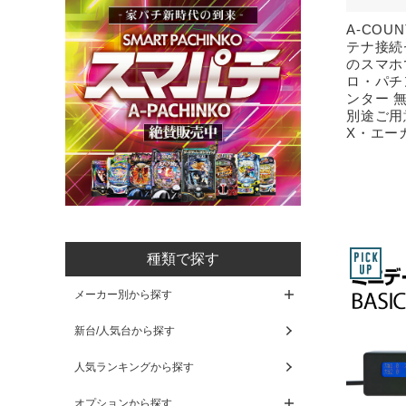
A-COU
テナ接続
のスマホ
ロ・パチ
ンター 
別途ご用
X・エー
種類で探す
メーカー別から探す
新台/人気台から探す
人気ランキングから探す
オプションから探す