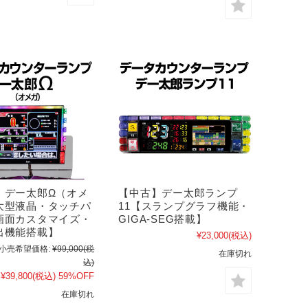
】デー太郎Ω（オメ
【中古】デー太郎ランプ
大型液晶・タッチパ
11【スランプグラフ機能・
画面カスタマイズ・
GIGA-SEG搭載】
出機能搭載】
¥23,000
(税込)
小売希望価格:
¥99,000
(税
在庫切れ
込)
¥39,800
(税込)
59%OFF
在庫切れ