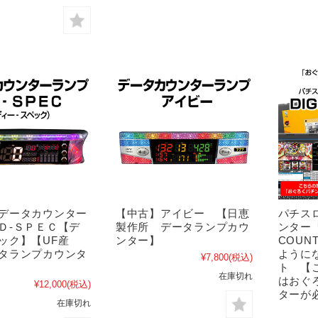
データカウンター
【中古】アイビー 【日恵
パチス
Ｄ‐ＳＰＥＣ【デ
製作所 データランプカウ
ンター「
ック】【UF産
ンター】
COUN
タランプカウンタ
ように
¥7,800
(税込)
ト 【
在庫切れ
はおぐ
¥12,000
(税込)
ターが
在庫切れ