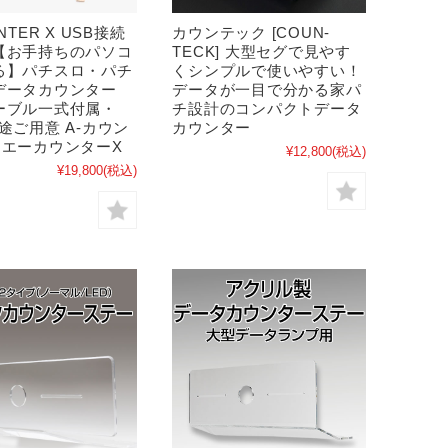
NTER X USB接続
カウンテック [COUN-
【お手持ちのパソコ
TECK] 大型セグで見やす
る】パチスロ・パチ
くシンプルで使いやすい！
データカウンター
データが一目で分かる家パ
ーブル一式付属・
チ設計のコンパクトデータ
途ご用意 A-カウン
カウンター
・エーカウンターX
¥12,800
(税込)
¥19,800
(税込)