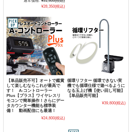
通常価格:
¥31,500
(税込)
¥28,350
(税込)
【単品販売不可】オートで鑑賞
循環リフター 循環できない実
して楽しむならこれが最高で
機でも循環仕様で遊べるように
す！ A-コントローラー
なる玉上げ機【使い回し可能】
Plus【プラス】ワイヤレスリ
【単品販売可能】
モコンで簡単操作！さらにデー
¥39,800
(税込)
タカウンター機能も標準装
備！ 動画配信にも最適！
¥24,800
(税込)