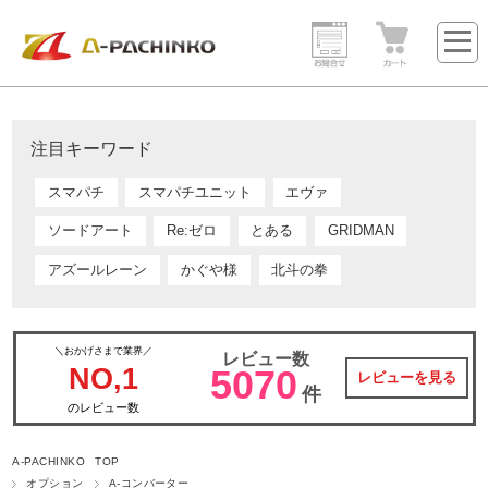
注目キーワード
スマパチ
スマパチユニット
エヴァ
ソードアート
Re:ゼロ
とある
GRIDMAN
アズールレーン
かぐや様
北斗の拳
＼おかげさまで業界／
レビュー数
NO,1
5070
レビューを見る
件
のレビュー数
A-PACHINKO TOP
オプション
A-コンバーター