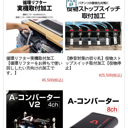
循環リフター実機取付加工
【静音対策の切り札】役物スト
【循環リフターをお持ちで使い
ップスイッチ取付加工【役物停
回ししたい方向けの加工で
止】
す。】
¥25,500
(税込)
¥5,500
(税込)