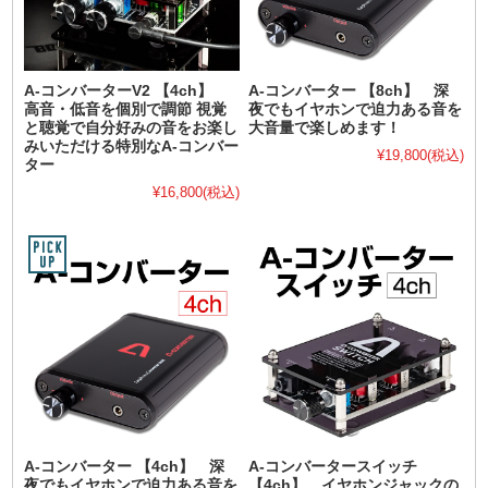
A-コンバーターV2 【4ch】
A-コンバーター 【8ch】 深
高音・低音を個別で調節 視覚
夜でもイヤホンで迫力ある音を
と聴覚で自分好みの音をお楽し
大音量で楽しめます！
みいただける特別なA-コンバー
¥19,800
(税込)
ター
¥16,800
(税込)
A-コンバーター 【4ch】 深
A-コンバータースイッチ
夜でもイヤホンで迫力ある音を
【4ch】 イヤホンジャックの