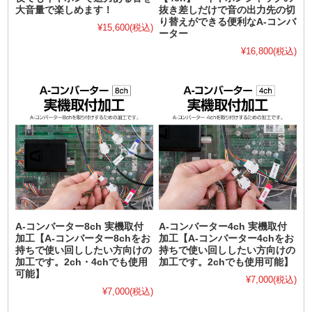
大音量で楽しめます！
抜き差しだけで音の出力先の切
り替えができる便利なA-コンバ
¥15,600
(税込)
ーター
¥16,800
(税込)
A-コンバーター8ch 実機取付
A-コンバーター4ch 実機取付
加工【A-コンバーター8chをお
加工【A-コンバーター4chをお
持ちで使い回ししたい方向けの
持ちで使い回ししたい方向けの
加工です。2ch・4chでも使用
加工です。2chでも使用可能】
可能】
¥7,000
(税込)
¥7,000
(税込)