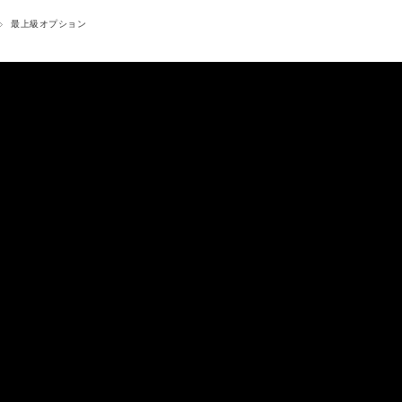
最上級オプション