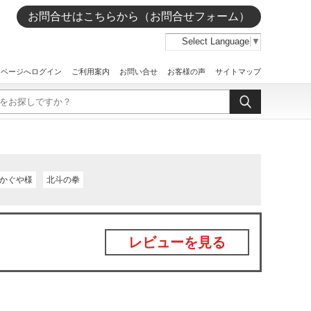
お問合せはこちらから（お問合せフォーム）
Select Language
▼
イページへログイン
ご利用案内
お問い合せ
お客様の声
サイトマップ
かぐや様
北斗の拳
レビューを見る