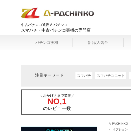
中古パチンコ通販 A-パチンコ
スマパチ・中古パチンコ実機の専門店
パチンコ実機
新台/人気台
注目キーワード
スマパチ
スマパチユニット
＼おかげさまで業界／
NO,1
のレビュー数
A-PACHINKO
オプション