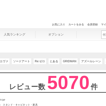
お気に入り
カートをみる
会員登録
マ
人気ランキング
オプション
エヴァ
ソードアート
Re:ゼロ
とある
GRIDMAN
アズールレーン
5070
レビュー数
件
 TOP
スタンド・キャビネット・家具