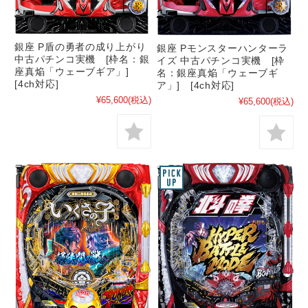
銀座 P盾の勇者の成り上がり
銀座 Pモンスターハンターラ
中古パチンコ実機 [枠名：銀
イズ 中古パチンコ実機 [枠
座真焔「ウェーブギア」]
名：銀座真焔「ウェーブギ
[4ch対応]
ア」] [4ch対応]
¥65,600
(税込)
¥65,600
(税込)