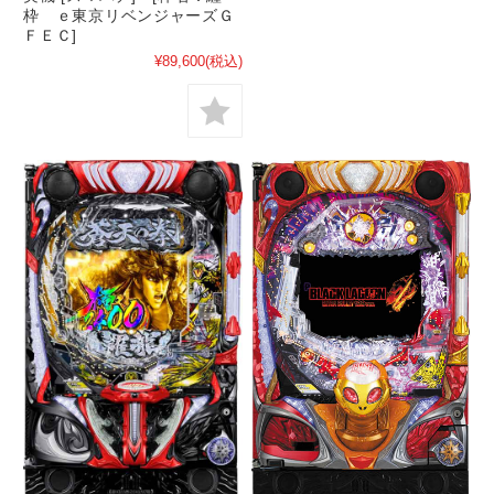
枠 ｅ東京リベンジャーズＧ
ＦＥＣ]
¥89,600
(税込)