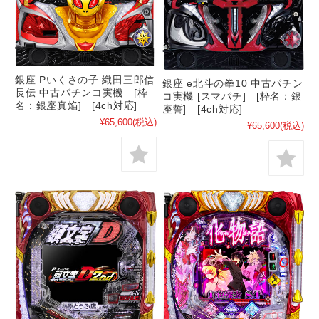
銀座 Pいくさの子 織田三郎信
銀座 e北斗の拳10 中古パチン
長伝 中古パチンコ実機 [枠
コ実機 [スマパチ] [枠名：銀
名：銀座真焔] [4ch対応]
座誓] [4ch対応]
¥65,600
(税込)
¥65,600
(税込)