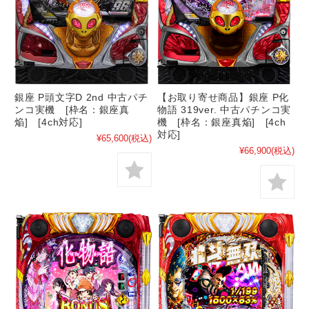
【お取り寄せ商品】銀座 P化
銀座 P頭文字D 2nd 中古パチ
物語 319ver. 中古パチンコ実
ンコ実機 [枠名：銀座真
機 [枠名：銀座真焔] [4ch
焔] [4ch対応]
対応]
¥65,600
(税込)
¥66,900
(税込)