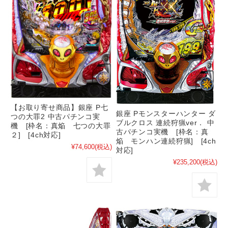
【お取り寄せ商品】銀座 P七
銀座 Pモンスターハンター ダ
つの大罪2 中古パチンコ実
ブルクロス 連続狩猟ver． 中
機 [枠名：真焔 七つの大罪
古パチンコ実機 [枠名：真
２] [4ch対応]
焔 モンハン連続狩猟] [4ch
¥74,600
(税込)
対応]
¥235,200
(税込)