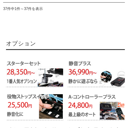
37件中1件～37件を表示
オプション