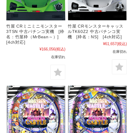
竹屋 CRミニミニモンスター
竹屋 CRモンスターキャッス
3TSN 中古パチンコ実機 [枠
ルTK60Z2 中古パチンコ実
名：竹屋枠（MrBean～）]
機 [枠名：NS] [4ch対応]
[4ch対応]
¥61,657
(税込)
¥166,056
(税込)
在庫切れ
在庫切れ