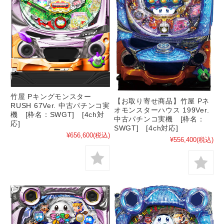
竹屋 Pキングモンスター
【お取り寄せ商品】竹屋 Pネ
RUSH 67Ver. 中古パチンコ実
オモンスターハウス 199Ver.
機 [枠名：SWGT] [4ch対
中古パチンコ実機 [枠名：
応]
SWGT] [4ch対応]
¥656,600
(税込)
¥556,400
(税込)