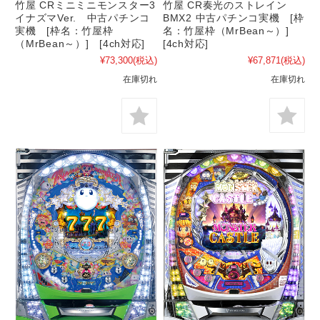
竹屋 CR奏光のストレイン
竹屋 CRミニミニモンスター3
BMX2 中古パチンコ実機 [枠
イナズマVer. 中古パチンコ
名：竹屋枠（MrBean～）]
実機 [枠名：竹屋枠
[4ch対応]
（MrBean～）] [4ch対応]
¥67,871
(税込)
¥73,300
(税込)
在庫切れ
在庫切れ