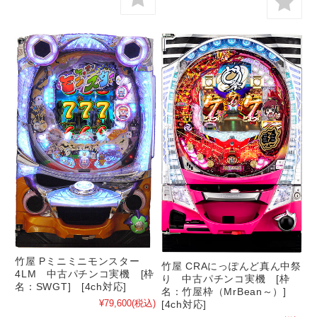
竹屋 Pミニミニモンスター
竹屋 CRAにっぽんど真ん中祭
4LM 中古パチンコ実機 [枠
り 中古パチンコ実機 [枠
名：SWGT] [4ch対応]
名：竹屋枠（MrBean～）]
¥79,600
(税込)
[4ch対応]