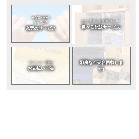
A-PACHINKO
あなたはどっち?
分割?丸ごと?
ならではの
選べる
配送サービス
充実のサービス
邪魔な不要台
回収しま
クレジット・RPay
お支払い方法
す!