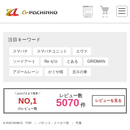
注目キーワード
スマパチ
スマパチユニット
エヴァ
ソードアート
Re:ゼロ
とある
GRIDMAN
アズールレーン
かぐや様
北斗の拳
＼おかげさまで業界／
レビュー数
NO,1
5070
レビューを見る
件
のレビュー数
A-PACHINKO TOP
パチンコ・メーカー別
竹屋