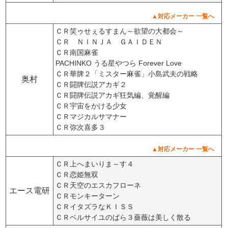
▲対応メーカー 一覧へ
ＣＲ笑ゥせぇるすまん～欲望の大都会～
ＣＲ ＮＩＮＪＡ ＧＡＩＤＥＮ
ＣＲ南国麻雀
PACHINKO うる星やつら Forever Love
ＣＲ華牌２「ミスター麻雀」小島武夫の戦略
奥村
ＣＲ闘牌伝説アカギ２
ＣＲ闘牌伝説アカギ狂気編、覚醒編
ＣＲ宇宙をかける少女
ＣＲマジカルサマナー
ＣＲ弥次喜多３
▲対応メーカー 一覧へ
ＣＲ上へまいりま～す４
ＣＲ恋姫無双
ＣＲ天空のエスカフローネ
エース電研
ＣＲモンキーターン
ＣＲイタズラなＫＩＳＳ
ＣＲベルサイユのばら３薔薇は美しく散る