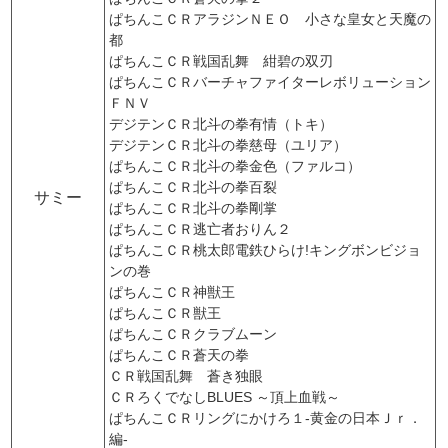
ぱちんこＣＲアラジンＮＥＯ 小さな皇女と天魔の
都
ぱちんこＣＲ戦国乱舞 紺碧の双刃
ぱちんこＣＲバーチャファイターレボリューション
ＦＮＶ
デジテンＣＲ北斗の拳有情（トキ）
デジテンＣＲ北斗の拳慈母（ユリア）
ぱちんこＣＲ北斗の拳金色（ファルコ）
ぱちんこＣＲ北斗の拳百裂
サミー
ぱちんこＣＲ北斗の拳剛掌
ぱちんこＣＲ逃亡者おりん２
ぱちんこＣＲ桃太郎電鉄ひらけ!キングボンビジョ
ンの巻
ぱちんこＣＲ神獣王
ぱちんこＣＲ獣王
ぱちんこＣＲクラブムーン
ぱちんこＣＲ蒼天の拳
ＣＲ戦国乱舞 蒼き独眼
ＣＲろくでなしBLUES ～頂上血戦～
ぱちんこＣＲリングにかけろ１‐黄金の日本Ｊｒ．
編‐