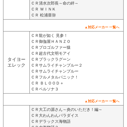
ＣＲ清水次郎長～命の絆～
ＣＲ ＷＩＮＫ
ＣＲ 松浦亜弥
▲対応メーカー 一覧へ
ＣＲ龍が如く 見参！
ＣＲ御伽屋ＨＡＮＺＯ
ＣＲプロゴルファー猿
ＣＲ超古代文明モアイ
タイヨー
ＣＲブラックラグーン
エレック
ＣＲサムライチャンプルー２
ＣＲサムライチャンプルー
ＣＲフルメタルパニック！
ＣＲ ＢＬＯＯＤ＋
ＣＲペルソナ３
▲対応メーカー 一覧へ
ＣＲ大工の源さん～炎のいただき！編～
ＣＲ大わんわんパラダイス
ＣＲデラックス海物語