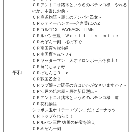
ＣＲアントニオ猪木という名のパチンコ機～やれる
のか、本当にお前～
ＣＲ麻雀物語～麗しのテンパイ乙女～
ＣＲシティーハンター~合言葉はXYZ
ＣＲゴルゴ13 PAYBACK TIME
ＣＲルパン三世 Ｗｏｒｌｄ ｉｓ ｍｉｎｅ
ＣＲめぞん一刻 桜の下で
ＣＲ南国育ちin沖縄
ＣＲ南国育ちinハワイ
ＣＲヤッターマン 天才ドロンボー只今参上！
ＣＲ黄門ちゃま寿
平和
ＣＲぱちんこＲｉｏ
ＣＲ戦国乙女２
ＣＲラブ嬢～ご延長の方はいかがなさいますか？～
ＣＲ江戸の始末屋－最強新日烈伝－
ＣＲアントニオ猪木という名のパチンコ機 道
ＣＲ花札物語
シャボン玉ホリデー パチンコだよピーナッツ
ＣＲトップをねらえ！
ＣＲルパン三世 徳川の秘宝を追え
ＣＲめぞん一刻