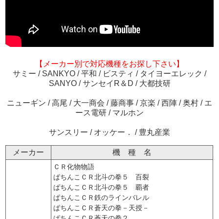
【メーカー別で対応機種をお探し下さい】
サミー
/
SANKYO
/
平和
/
ビスティ
/
タイヨーエレック
/
SANYO
/
サンセイR＆D
/
大都技研
ニューギン
/
高尾
/
大一商会
/
藤商事
/
京楽
/
西陣
/
奥村
/
エ
ース電研
/
マルホン
サンスリー
/
オッケー．
/
豊丸産業
メーカー
機 種 名
ＣＲ化物物語
ぱちんこＣＲ北斗の拳５ 百裂
ぱちんこＣＲ北斗の拳５ 覇者
ぱちんこＣＲ鉄のラインバレル
ぱちんこＣＲ蒼天の拳－天授－
ぱちんこＣＲ蒼天の拳２