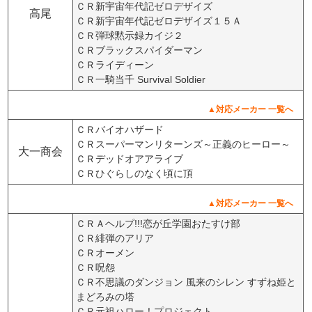
ＣＲ新宇宙年代記ゼロデザイズ
高尾
ＣＲ新宇宙年代記ゼロデザイズ１５Ａ
ＣＲ弾球黙示録カイジ２
ＣＲブラックスパイダーマン
ＣＲライディーン
ＣＲ一騎当千 Survival Soldier
▲対応メーカー 一覧へ
ＣＲバイオハザード
ＣＲスーパーマンリターンズ～正義のヒーロー～
大一商会
ＣＲデッドオアアライブ
ＣＲひぐらしのなく頃に頂
▲対応メーカー 一覧へ
ＣＲＡヘルプ!!!恋が丘学園おたすけ部
ＣＲ緋弾のアリア
ＣＲオーメン
ＣＲ呪怨
ＣＲ不思議のダンジョン 風来のシレン すずね姫と
まどろみの塔
ＣＲ元祖ハロー！プロジェクト