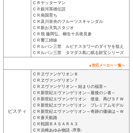
ＣＲヤッターマン
ＣＲ銀河英雄伝説
ＣＲ南国育ち
ＣＲ及川奈央のフルーツスキャンダル
ＣＲ新お天気スタジオ
ＣＲ我 藤岡弘、柳生十兵衛見参
ＣＲ響三姉妹
ＣＲルパン三世 ルピナスタワーのダイヤを狙え
ＣＲルパン三世 タマダス島に眠る財宝シリーズ
▲対応メーカー 一覧へ
ＣＲヱヴァンゲリオン８
ＣＲヱヴァンゲリオン７
ＣＲヱヴァンゲリオン～始まりの福音～
ＣＲ新世紀エヴァンゲリオン～最後のシ者～
ＣＲ新世紀エヴァンゲリオン 使途、再びＳＦＷ
ＣＲ新世紀エヴァンゲリオン プレミアムモデル
ビスティ
ＣＲ新世紀エヴァンゲリオン～奇跡の価値は～Ｗ
ＣＲ蒼天航路
ＣＲ戦国ＢＡＳＡＲＡ３
ＣＲ浜崎あゆみ物語 -序章-