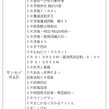
ＣＲ金田一少年の事件簿
ＣＲ牙狼外伝 桃幻の笛
ＣＲ牙狼ＦＩＮＡＬ
ＣＲ魔戒決戦牙王
ＣＲ牙狼魔戒閃騎 鋼ＸＸ
ＣＲ暗黒騎士呀鎧伝
ＣＲ牙狼～RED REQUIEM～
ＣＲ牙狼～陰我消滅の日～
ＣＲ牙狼ＸＸ
ＣＲ天下烈伝
ＣＲおねだり！マスカット
ＣＲ ＧＩ ＤＲＥＡＭ～最強馬決定戦～Ｋ－ＶＶ
ＣＲ ＧＩ ＤＲＥＡＭ
ＣＲ牡丹と薔薇
サンセイ
ＣＲああっ女神さまっ
R＆D
忍術決戦ＣＲ双影
ＣＲ武神烈伝
ＣＲ疾風迅雷
ＣＲ戦国双天絵巻～華恋姫伝～
ＣＲウイングマン
ＣＲまじかる☆タルるートくん
ＣＲこくぱち