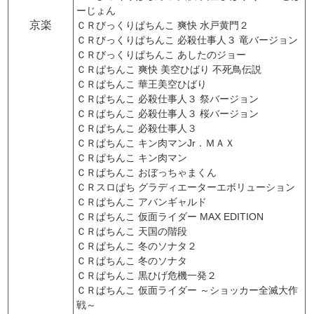
ーじょん
京楽
ＣＲびっくりぱちんこ 爽快 水戸黄門２
ＣＲびっくりぱちんこ 必殺仕事人３ 竜バージョン
ＣＲびっくりぱちんこ あしたのジョー
ＣＲぱちんこ 爽快 美空ひばり 不死鳥伝説
ＣＲぱちんこ 華王美空ひばり
ＣＲぱちんこ 必殺仕事人３ 祭バージョン
ＣＲぱちんこ 必殺仕事人３ 桜バージョン
ＣＲぱちんこ 必殺仕事人３
ＣＲぱちんこ キン肉マンJr．ＭＡＸ
ＣＲぱちんこ キン肉マン
ＣＲぱちんこ おぼっちゃまくん
ＣＲスロぱち グラディエーターエボリューション
ＣＲぱちんこ アバンギャルド
ＣＲぱちんこ 仮面ライダー MAX EDITION
ＣＲぱちんこ 天国の階段
ＣＲぱちんこ 冬のソナタ２
ＣＲぱちんこ 冬のソナタ
ＣＲぱちんこ 黒ひげ危機一発２
ＣＲぱちんこ 仮面ライダー ～ショッカー全滅大作
戦～