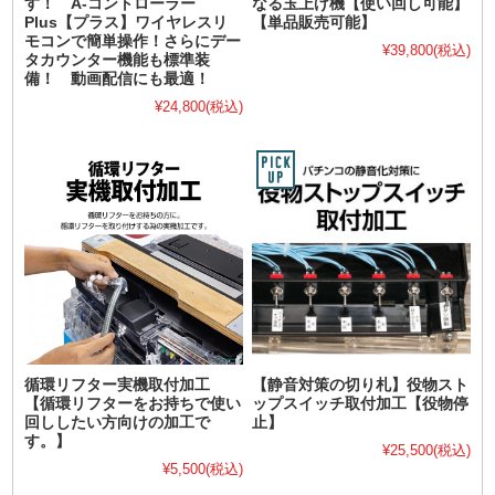
す！ A-コントローラー
なる玉上げ機【使い回し可能】
Plus【プラス】ワイヤレスリ
【単品販売可能】
モコンで簡単操作！さらにデー
¥39,800
(税込)
タカウンター機能も標準装
備！ 動画配信にも最適！
¥24,800
(税込)
循環リフター実機取付加工
【静音対策の切り札】役物スト
【循環リフターをお持ちで使い
ップスイッチ取付加工【役物停
回ししたい方向けの加工で
止】
す。】
¥25,500
(税込)
¥5,500
(税込)