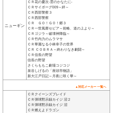
ＣＲ花の慶次-雲のかなたに-
ＣＲサイボーグ009～絆～
ＣＲ西部警察３
ＣＲ西部警察
ＣＲ ＧＯ！ＧＯ！郷３
ニューギン
ＣＲ一世風靡セピア～前略、道の上より～
ＣＲゴジラ～破壊神降臨～
ＣＲ竹内力のムラマサ
ＣＲ華麗なる小林幸子の世界
ＣＲ ＣＯＢＲＡ～終わりなき劇闘～
ＣＲ信長の野望
信長の野望
さくらももこ劇場コジコジ
泉谷しげるの「座頭市物語」
新大江戸日記～月夜に咲く華～
▲対応メーカー 一覧へ
ＣＲクイーンズブレイド
ＣＲ弾球黙示録カイジ 沼２
ＣＲ弾球黙示録カイジ 沼
ＣＲ燃えよドラゴン