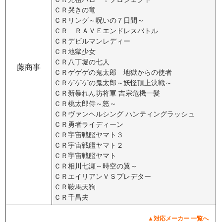
ＣＲ哭きの竜
ＣＲリング～呪いの７日間～
ＣＲ ＲＡＶＥエンドレスバトル
ＣＲデビルマンレディー
ＣＲ地獄少女
ＣＲ八丁堀の七人
藤商事
ＣＲゲゲゲの鬼太郎 地獄からの使者
ＣＲゲゲゲの鬼太郎～妖怪頂上決戦～
ＣＲ新暴れん坊将軍 吉宗危機一髪
ＣＲ桃太郎侍～怒～
ＣＲヴァンヘルシング ハンティングラッシュ
ＣＲ勇者ライディーン
ＣＲ宇宙戦艦ヤマト３
ＣＲ宇宙戦艦ヤマト２
ＣＲ宇宙戦艦ヤマト
ＣＲ相川七瀬～時空の翼～
ＣＲエイリアンＶＳプレデター
ＣＲ鞍馬天狗
ＣＲ千昌夫
▲対応メーカー 一覧へ