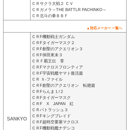
ＣＲサクラ大戦２ ＣＶ
ＣＲガメラ～THE BATTLR PACHINKO～
ＣＲ北斗の拳ＢＢＦ
▲対応メーカー 一覧へ
ＣＲF機動戦士ガンダム
ＣＲFタイガーマスク２
ＣＲF創聖のアクエリオン３
ＣＲF倖田來未３
ＣＲＦ覇王伝 零
ＣＲFマクロスフロンティア
ＣＲF宇宙戦艦ヤマト復活篇
ＣＲ Ｘ-ファイル
ＣＲF創聖のアクエリオン 転翅篇
ＣＲFらんま１/２
ＣＲFタイガーマスク
ＣＲF X JAPAN 紅
ＣＲパトラッシュ３
ＣＲFキングブレイド
SANKYO
ＣＲF超時空要塞マクロス
ＣＲF機動戦艦ナデシコ