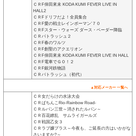
ＣＲF倖田來未 KODA KUMI FEVER LIVE IN
HALL2
ＣＲFドリフだよ！全員集合
ＣＲF愛の戦士レインボーマン’７０
ＣＲFスター・ウォーズ ダース・ベーダー降臨
ＣＲパトラッシュ２
ＣＲF春のワルツ
ＣＲF創聖のアクエリオン
ＣＲF倖田來未 KODA KUMI FEVER LIVE IN HALL
ＣＲF電車でＧＯ！２
ＣＲF銀河鉄物語
ＣＲパトラッシュ（初代）
▲対応メーカー 一覧へ
ＣＲ女だらけの水泳大会
ＣＲぱちんこRio-Rainbow Road-
ＣＲルパン三世～消されたルパン～
ＣＲ百花繚乱 サムライガールズ
ＣＲ戦国乙女３
ＣＲラブ嬢プラス～今夜も、ご延長の方はいかがな
さいますか?～