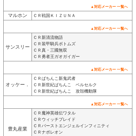
▲対応メーカー 一覧へ
マルホン
ＣＲ戦国ＫＩＺＵＮＡ
▲対応メーカー 一覧へ
ＣＲ新清流物語
ＣＲ装甲騎兵ボトムズ
サンスリー
ＣＲ真・三國無双
ＣＲ勇者王ガオガイガー
▲対応メーカー 一覧へ
ＣＲぱちんこ新鬼武者
オッケー．
ＣＲ新世紀ぱちんこ ベルセルク
ＣＲ新世紀ぱちんこ 攻殻機動隊
▲対応メーカー 一覧へ
ＣＲ魔神英雄伝ワタル
ＣＲウィッチブレイド
ＣＲバーストエンジェルインフィニティ
豊丸産業
ＣＲナポレオン