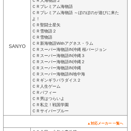
ＣＲ大海物語２
ＣＲプレミアム海物語
ＣＲプレミアム海物語 ～ぼのぼのが遊びに来た
よ！
ＣＲ聖闘士星矢
ＣＲ雪物語２
ＣＲ雪物語
ＣＲ新海物語Withアグネス・ラム
SANYO
ＣＲスーパー海物語IN沖縄 桜バージョン
ＣＲスーパー海物語IN沖縄３
ＣＲスーパー海物語IN沖縄２
ＣＲスーパー海物語IN沖縄
ＣＲスーパー海物語IN地中海
ＣＲギンギラパラダイス２
ＣＲ人生ゲーム
ＣＲパフィー
ＣＲ男はつらいよ
ＣＲ私立！戦国学園
ＣＲサイバーブルー
▲対応メーカー 一覧へ