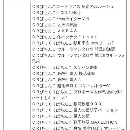
ＣＲぱちんこコードギアス 反逆のルルーシュ
ＣＲぱちんこクロユリ団地
ＣＲぱちんこ 仮面ライダーＶ３
ＣＲぱちんこ 太王四神記
ＣＲぱちんこ ＡＫＢ４８
ＣＲぱちんこ 冬のソナタＦｉｎａｌ
ＣＲびっくりぱちんこ 銭形平次 with チームZ
ＣＲぱちんこ ウルトラマンタロウ 暗黒の逆襲
ＣＲぱちんこ ウルトラマンタロウ 戦え!!ウルトラ6
兄弟
ＣＲびっくりぱちんこ スケバン刑事
ＣＲぱちんこ 必殺仕事人 桜花乱舞
ＣＲぱちんこ 必殺仕事人４
ＣＲぱちんこ 超電磁ロボ コン・バトラーV
ＣＲびっくりぱちんこ プロポーズ大作戦 あの娘の
ハートもキュイン２
ＣＲびっくりぱちんこ 銀河鉄道９９９
ＣＲびっくりぱちんこ 巨人の星明子バージョン
ＣＲびっくりぱちんこ 巨人の星
ＣＲびっくりぱちんこ 戦国無双 MAX EDITION
ＣＲびっくりぱちんこ 爽快 美空ひばり すいーとば