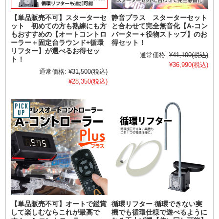
【単品販売不可】スターターセ
静音プラス スターターセット
ット 初めての方も熟練にも方
と合わせて完全無音化【A-コン
もおすすめの【オートコントロ
バーター＋役物ストップ】のお
ーラー＋固定台ラウンド+循環
得セット！
リフター】が選べるお得セッ
通常価格:
¥41,100
(税込)
ト！
¥36,990
(税込)
通常価格:
¥31,500
(税込)
¥28,350
(税込)
【単品販売不可】オートで鑑賞
循環リフター 循環できない実
して楽しむならこれが最高で
機でも循環仕様で遊べるように