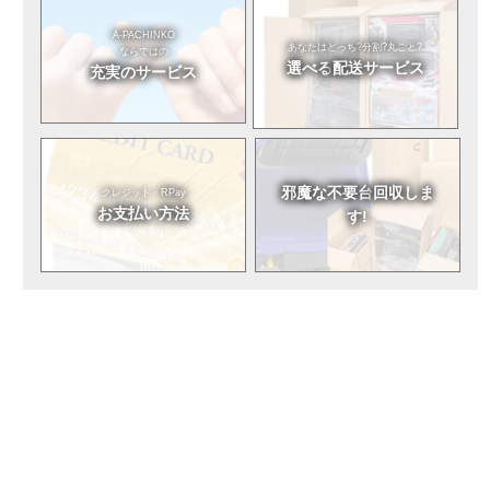
A-PACHINKO
あなたはどっち?
分割?丸ごと?
ならではの
選べる
配送サービス
充実のサービス
邪魔な不要台
回収しま
クレジット・RPay
お支払い方法
す!