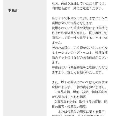
なお、商品を返送していただく際には、
同封物も必ず一緒にご返送ください。
不良品
当サイトで取り扱っておりますパチンコ
実機は全て中古品となります。
使用されていた環境や状態により実機そ
れぞれの個体差が存在し、同じ機種でも
商品として同一性を保証することはでき
ません。
そのため稀に、ごく僅かなパネルやイル
ミネーションのキズ・ヘコミ、軽度な液
晶のドット抜けなどのある商品がござい
ます。
中古品という商品特性をご理解いただけ
ますよう、宜しくお願いいたします。
また、以下の要項についてはその程度や
金額によらず、一切の責を負いません。
1.商品破損、延納、誤納、初期不良等
から引き起こされた損害
2.商品取付け時、取付け後の直接、間
接の損害・代替品の用意、
または代替品の用意に要する費用