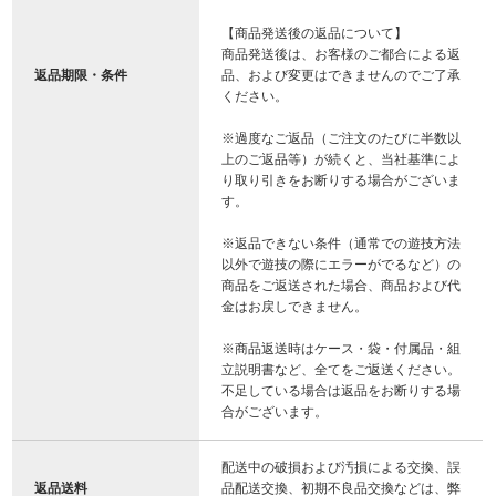
【商品発送後の返品について】
商品発送後は、お客様のご都合による返
返品期限・条件
品、および変更はできませんのでご了承
ください。
※過度なご返品（ご注文のたびに半数以
上のご返品等）が続くと、当社基準によ
り取り引きをお断りする場合がございま
す。
※返品できない条件（通常での遊技方法
以外で遊技の際にエラーがでるなど）の
商品をご返送された場合、商品および代
金はお戻しできません。
※商品返送時はケース・袋・付属品・組
立説明書など、全てをご返送ください。
不足している場合は返品をお断りする場
合がございます。
配送中の破損および汚損による交換、誤
返品送料
品配送交換、初期不良品交換などは、弊