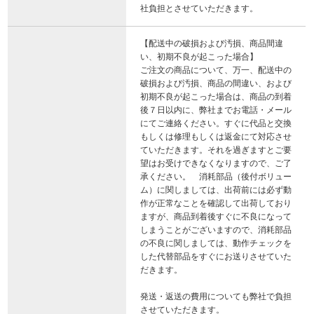
社負担とさせていただきます。
【配送中の破損および汚損、商品間違
い、初期不良が起こった場合】
ご注文の商品について、万一、配送中の
破損および汚損、商品の間違い、および
初期不良が起こった場合は、商品の到着
後７日以内に、弊社までお電話・メール
にてご連絡ください。すぐに代品と交換
もしくは修理もしくは返金にて対応させ
ていただきます。それを過ぎますとご要
望はお受けできなくなりますので、ご了
承ください。 消耗部品（後付ボリュー
ム）に関しましては、出荷前には必ず動
作が正常なことを確認して出荷しており
ますが、商品到着後すぐに不良になって
しまうことがございますので、消耗部品
の不良に関しましては、動作チェックを
した代替部品をすぐにお送りさせていた
だきます。
発送・返送の費用についても弊社で負担
させていただきます。