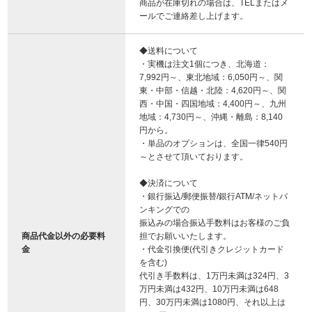
商品が在庫切れの場合は、TELまたはメ
ールでご連絡差し上げます。
◆送料について
・実機は注文1個につき、北海道：
7,992円～、東北地域：6,050円～、関
東・中部・信越・北陸：4,620円～、関
西・中国・四国地域：4,400円～、九州
地域：4,730円～、沖縄・離島：8,140
円から。
・単品のオプションは、全国一律540円
～とさせて頂いております。
◆決済について
・銀行振込/郵便振替/銀行ATM/ネットバ
ンキングでの
振込みの場合振込手数料はお客様のご負
商品代金以外の必要料
担でお願いいたします。
金
・代金引換便(代引きクレジットカード
を含む)
代引き手数料は、1万円未満は324円、3
万円未満は432円、10万円未満は648
円、30万円未満は1080円、それ以上は