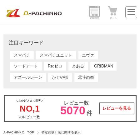
注目キーワード
スマパチ
スマパチユニット
エヴァ
ソードアート
Re:ゼロ
とある
GRIDMAN
アズールレーン
かぐや様
北斗の拳
＼おかげさまで業界／
レビュー数
NO,1
5070
レビューを見る
件
のレビュー数
A-PACHINKO TOP
特定商取引法に関する表示