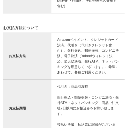
(精神的・時間的、その他無形の費用も
含む)
お支払方法について
Amazonペイメント、クレジットカード
決済、代引き（代引きクレジット含
む）、銀行振込、郵便振替、コンビニ決
お支払方法
済、電子決済（Yahoo!ウォレット決
済、楽天ID決済、銀行ATM、ネットバン
キングを用意してございます。ご希望に
あわせて、各種ご利用ください。
代引き：商品引渡時
銀行振込・郵便振替・コンビニ決済・銀
行ATM・ネットバンキング：商品ご注文
お支払期限
後7日以内にお振込みをお願い致しま
す。
後払い決済：払込票に記載がございま