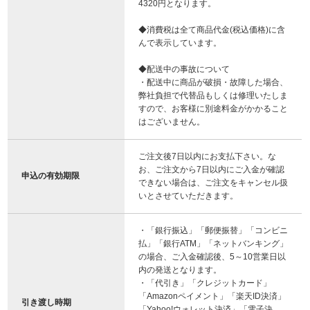
4320円となります。
◆消費税は全て商品代金(税込価格)に含
んで表示しています。
◆配送中の事故について
・配送中に商品が破損・故障した場合、
弊社負担で代替品もしくは修理いたしま
すので、お客様に別途料金がかかること
はございません。
ご注文後7日以内にお支払下さい。な
お、ご注文から7日以内にご入金が確認
申込の有効期限
できない場合は、ご注文をキャンセル扱
いとさせていただきます。
・「銀行振込」「郵便振替」「コンビニ
払」「銀行ATM」「ネットバンキング」
の場合、ご入金確認後、5～10営業日以
内の発送となります。
・「代引き」「クレジットカード」
「Amazonペイメント」「楽天ID決済」
引き渡し時期
「Yahoo!ウォレット決済」「電子決