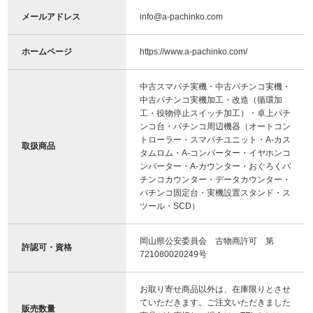
メールアドレス
info@a-pachinko.com
ホームページ
https://www.a-pachinko.com/
中古スマパチ実機・中古パチンコ実機・
中古パチンコ実機加工・改造（循環加
工・役物停止スイッチ加工）・卓上パチ
ンコ台・パチンコ周辺機器（オートコン
トローラー・スマパチユニット・A-カス
取扱商品
タムロム・A-コンバーター・イヤホンコ
ンバーター・A-カウンター・おぐろくパ
チンコカウンター・データカウンター・
パチンコ固定台・実機設置スタンド・ス
ツール・SCD）
岡山県公安委員会 古物商許可 第
許認可・資格
721080020249号
お取り寄せ商品以外は、在庫限りとさせ
ていただきます。ご注文いただきました
販売数量