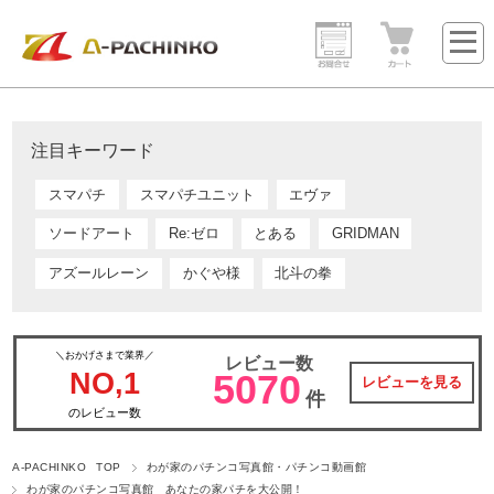
注目キーワード
スマパチ
スマパチユニット
エヴァ
ソードアート
Re:ゼロ
とある
GRIDMAN
アズールレーン
かぐや様
北斗の拳
＼おかげさまで業界／
レビュー数
NO,1
5070
レビューを見る
件
のレビュー数
A-PACHINKO TOP
わが家のパチンコ写真館・パチンコ動画館
わが家のパチンコ写真館 あなたの家パチを大公開！