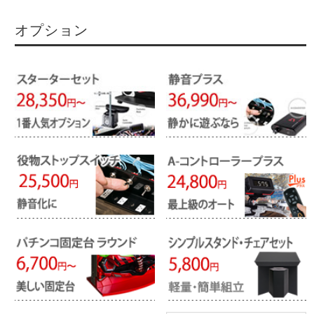
オプション