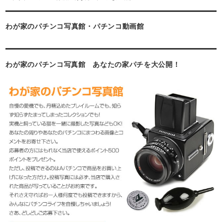
わが家のパチンコ写真館・パチンコ動画館
わが家のパチンコ写真館 あなたの家パチを大公開！