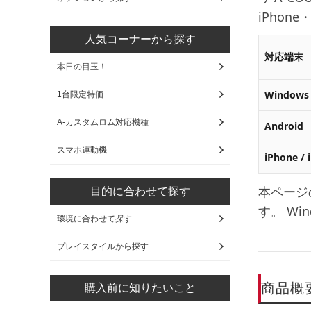
iPhon
人気コーナーから探す
対応端末
本日の目玉！
Windows
1台限定特価
A-カスタムロム対応機種
Android
スマホ連動機
iPhone / 
本ページ
目的に合わせて探す
す。 Wi
環境に合わせて探す
プレイスタイルから探す
商品概
購入前に知りたいこと