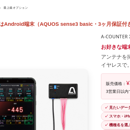
最上級オプション
Android端末（AQUOS sense3 basic・3ヶ月
A-COUNTE
お好きな端
アンテナを挿せ
イヤレスで
¥
販売価格：
3営業日以内
見たいデー
スマホ・iPh
機種名を選