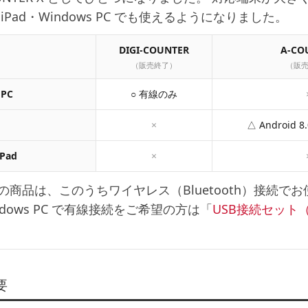
e・iPad・Windows PC でも使えるようになりました。
DIGI-COUNTER
A-CO
（販売終了）
（販
 PC
○ 有線のみ
×
△ Android
iPad
×
の商品は、このうち
ワイヤレス（Bluetooth）接続
ndows PC で有線接続をご希望の方は「
USB接続セット
要