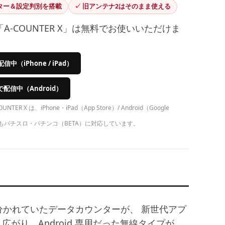
ター＆設定判別を搭載
旧アンテナ2はそのまま使える
A-COUNTER X」は無料でお使いいただけま
で配信中（iPhone / iPad）
y で配信中（Android）
NTER X は、iPhone・iPad（App Store）/ Android（Google
いずれもパチスロ・パチンコ（BETA）に対応しています。
ER」と分かれていたデータカウンターが、 新世代アプ
がり、Android 専用だった無線タイプが