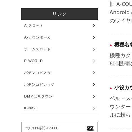
旧 A-CO
Andro
リンク
のワイヤ
A-スロット
A-カウンターX
機種名
ホームスロット
機種カタ
P-WORLD
600機
パチンコビスタ
パチンコビレッジ
小役カ
DMMぱちタウン
ベル・ス
ウンター
K-Navi
ルに頼ら
パチスロ専門 A-SLOT