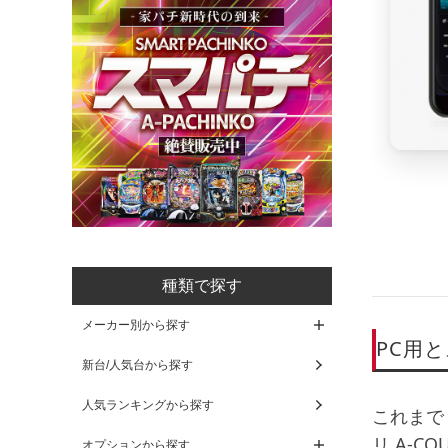
種類で探す
メーカー別から探す
PC用
新台/人気台から探す
人気ランキングから探す
これまで「
リ
A-CO
オプションから探す