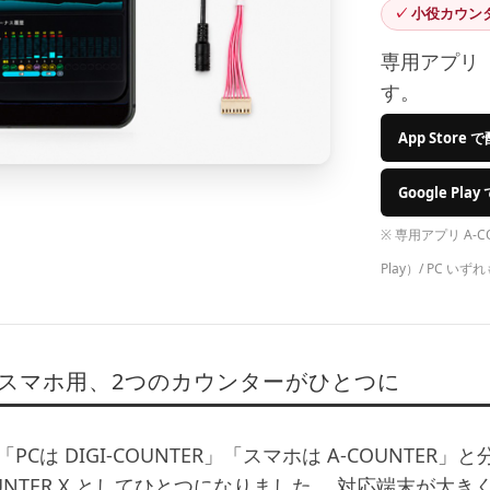
小役カウン
専用アプリ「
す。
App Store 
Google Pla
※ 専用アプリ A-COU
Play）/ PC 
とスマホ用、2つのカウンターがひとつに
PCは DIGI-COUNTER」「スマホは A-COUNT
UNTER X
としてひとつになりました。 対応端末が大きく広