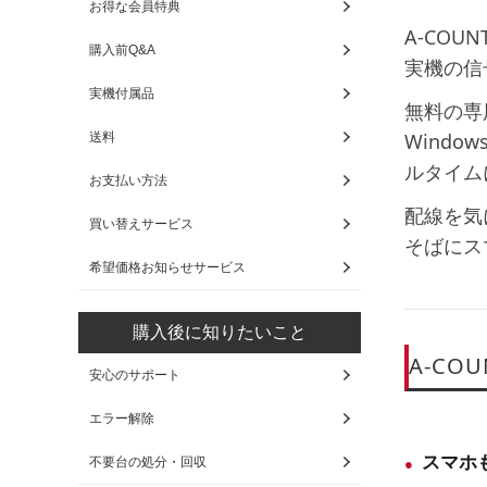
お得な会員特典
A-COU
購入前Q&A
実機の信号
実機付属品
無料の専
Wind
送料
ルタイム
お支払い方法
配線を気
買い替えサービス
そばにス
希望価格お知らせサービス
購入後に知りたいこと
A-CO
安心のサポート
エラー解除
スマホも
不要台の処分・回収