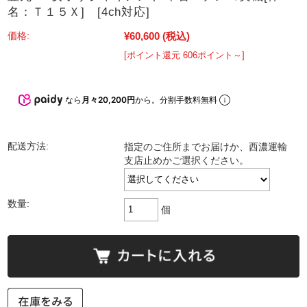
名：Ｔ１５Ｘ] [4ch対応]
¥60,600
(税込)
価格:
[ポイント還元 606ポイント～]
なら
月々20,200円
から。分割手数料無料
配送方法:
指定のご住所までお届けか、西濃運輸
支店止めかご選択ください。
数量:
個