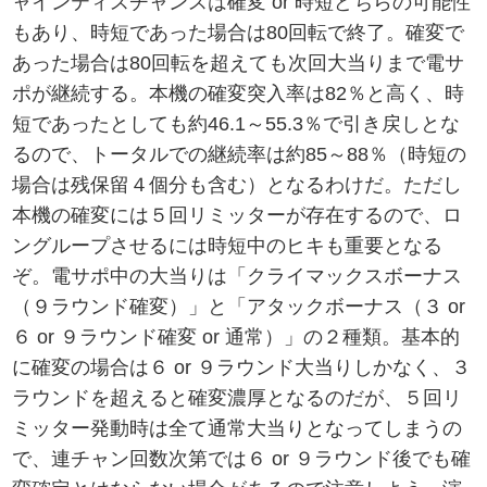
ャインティスチャンスは確変 or 時短どちらの可能性
もあり、時短であった場合は80回転で終了。確変で
あった場合は80回転を超えても次回大当りまで電サ
ポが継続する。本機の確変突入率は82％と高く、時
短であったとしても約46.1～55.3％で引き戻しとな
るので、トータルでの継続率は約85～88％（時短の
場合は残保留４個分も含む）となるわけだ。ただし
本機の確変には５回リミッターが存在するので、ロ
ングループさせるには時短中のヒキも重要となる
ぞ。電サポ中の大当りは「クライマックスボーナス
（９ラウンド確変）」と「アタックボーナス（３ or
６ or ９ラウンド確変 or 通常）」の２種類。基本的
に確変の場合は６ or ９ラウンド大当りしかなく、３
ラウンドを超えると確変濃厚となるのだが、５回リ
ミッター発動時は全て通常大当りとなってしまうの
で、連チャン回数次第では６ or ９ラウンド後でも確