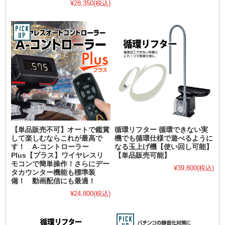
¥28,350
(税込)
【単品販売不可】オートで鑑賞
循環リフター 循環できない実
して楽しむならこれが最高で
機でも循環仕様で遊べるように
す！ A-コントローラー
なる玉上げ機【使い回し可能】
Plus【プラス】ワイヤレスリ
【単品販売可能】
モコンで簡単操作！さらにデー
¥39,800
(税込)
タカウンター機能も標準装
備！ 動画配信にも最適！
¥24,800
(税込)