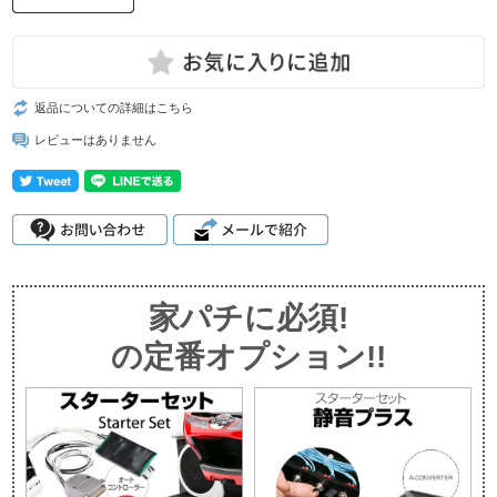
返品についての詳細はこちら
レビューはありません
家パチに必須!
の定番オプション!!