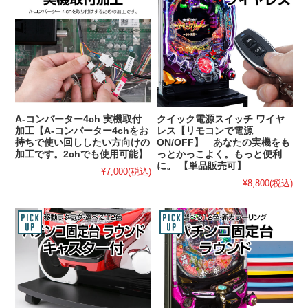
A-コンバーター4ch 実機取付
クイック電源スイッチ ワイヤ
加工【A-コンバーター4chをお
レス【リモコンで電源
持ちで使い回ししたい方向けの
ON/OFF】 あなたの実機をも
加工です。2chでも使用可能】
っとかっこよく。もっと便利
に。 【単品販売可】
¥7,000
(税込)
¥8,800
(税込)