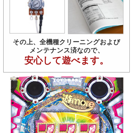
その上、全機種クリーニングおよび
メンテナンス済なので、
安心して遊べます。