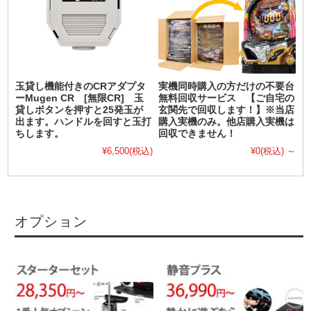
玉貸し機能付きのCRアダプタ
実機同時購入の方だけの不要台
ーMugen CR [無限CR] 玉
無料回収サービス 【ご自宅の
貸しボタンを押すと25発玉が
玄関先で回収します！】※当店
出ます。ハンドルを回すと玉打
購入実機のみ。他店購入実機は
ちします。
回収できません！
¥6,500
(税込)
¥0
(税込)
～
オプション