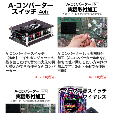
A-コンバータースイッチ
A-コンバーター8ch 実機取付
【4ch】 イヤホンジャックの
加工【A-コンバーター8chをお
抜き差しだけで音の出力先の切
持ちで使い回ししたい方向けの
り替えができる便利なA-コンバ
加工です。2ch・4chでも使用
ーター
可能】
¥16,800
(税込)
¥7,000
(税込)