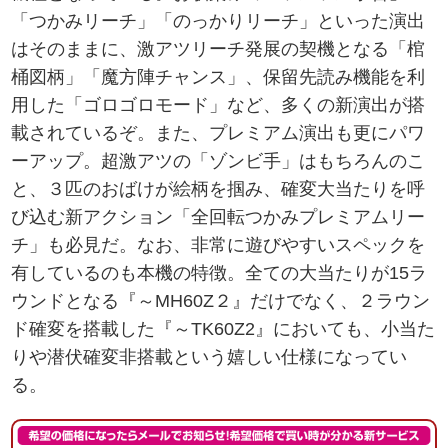
「つかみリーチ」「のっかりリーチ」といった演出
はそのままに、激アツリーチ発展の契機となる「棺
桶図柄」「魔方陣チャンス」、保留先読み機能を利
用した「ゴロゴロモード」など、多くの新演出が搭
載されているぞ。また、プレミアム演出も更にパワ
ーアップ。超激アツの「ゾンビ手」はもちろんのこ
と、３匹のおばけが絵柄を掴み、確変大当たりを呼
び込む新アクション「全回転つかみプレミアムリー
チ」も必見だ。なお、非常に遊びやすいスペックを
有しているのも本機の特徴。全ての大当たりが15ラ
ウンドとなる『～MH60Z２』だけでなく、２ラウン
ド確変を搭載した『～TK60Z2』においても、小当た
りや潜伏確変非搭載という嬉しい仕様になってい
る。