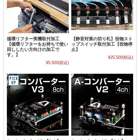
循環リフター実機取付加工
【静音対策の切り札】役物スト
【循環リフターをお持ちで使い
ップスイッチ取付加工【役物停
回ししたい方向けの加工で
止】
す。】
¥25,500
(税込)
¥5,500
(税込)