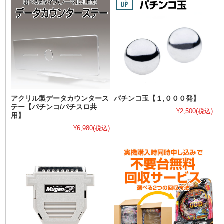
アクリル製データカウンタース
パチンコ玉【１,０００発】
テー【パチンコ/パチスロ共
¥2,500
(税込)
用】
¥6,980
(税込)