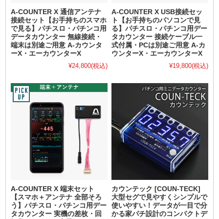
A-COUNTER X 通信アンテナ
A-COUNTER X USB接続セッ
接続セット【お手持ちのスマホ
ト【お手持ちのパソコンで見
で見る】パチスロ・パチンコ用
る】パチスロ・パチンコ用デー
データカウンター 無線接続・
タカウンター 接続ケーブル一
端末は別途ご用意 A-カウンタ
式付属・PCは別途ご用意 A-カ
ーX・エーカウンターX
ウンターX・エーカウンターX
¥24,800
(税込)
¥19,800
(税込)
A-COUNTER X 端末セット
カウンテック [COUN-TECK]
【スマホ＋アンテナ 全部そろ
大型セグで見やすくシンプルで
う】パチスロ・パチンコ用デー
使いやすい！データが一目で分
タカウンター 実機の差枚・回
かる家パチ設計のコンパクトデ