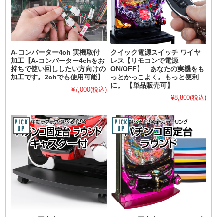
A-コンバーター4ch 実機取付
クイック電源スイッチ ワイヤ
加工【A-コンバーター4chをお
レス【リモコンで電源
持ちで使い回ししたい方向けの
ON/OFF】 あなたの実機をも
加工です。2chでも使用可能】
っとかっこよく。もっと便利
に。 【単品販売可】
¥7,000
(税込)
¥8,800
(税込)