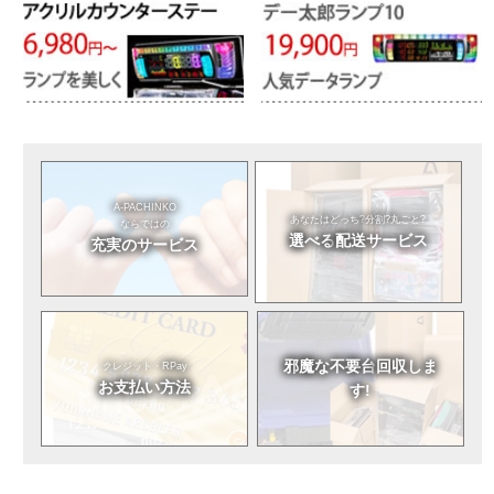
A-PACHINKO
あなたはどっち?
分割?丸ごと?
ならではの
選べる
配送サービス
充実のサービス
邪魔な不要台
回収しま
クレジット・RPay
お支払い方法
す!