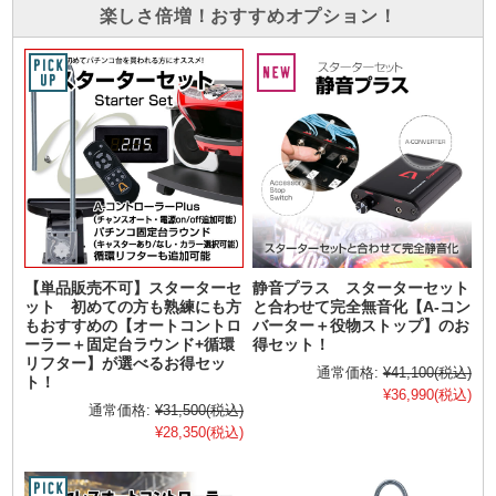
楽しさ倍増！おすすめオプション！
【単品販売不可】スターターセ
静音プラス スターターセット
ット 初めての方も熟練にも方
と合わせて完全無音化【A-コン
もおすすめの【オートコントロ
バーター＋役物ストップ】のお
ーラー＋固定台ラウンド+循環
得セット！
リフター】が選べるお得セッ
通常価格:
¥41,100
(税込)
ト！
¥36,990
(税込)
通常価格:
¥31,500
(税込)
¥28,350
(税込)