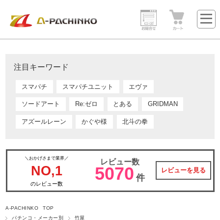
注目キーワード
スマパチ
スマパチユニット
エヴァ
ソードアート
Re:ゼロ
とある
GRIDMAN
アズールレーン
かぐや様
北斗の拳
＼おかげさまで業界／
レビュー数
NO,1
5070
レビューを見る
件
のレビュー数
A-PACHINKO TOP
パチンコ・メーカー別
竹屋