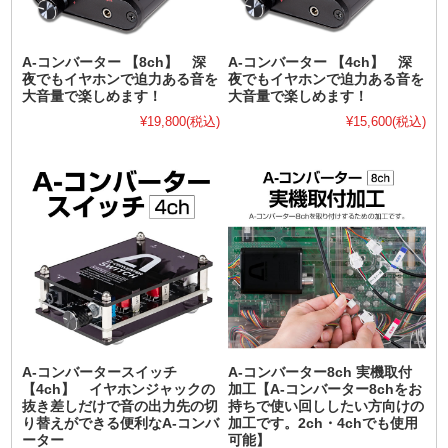
A-コンバーター 【8ch】 深
A-コンバーター 【4ch】 深
夜でもイヤホンで迫力ある音を
夜でもイヤホンで迫力ある音を
大音量で楽しめます！
大音量で楽しめます！
¥19,800
(税込)
¥15,600
(税込)
A-コンバータースイッチ
A-コンバーター8ch 実機取付
【4ch】 イヤホンジャックの
加工【A-コンバーター8chをお
抜き差しだけで音の出力先の切
持ちで使い回ししたい方向けの
り替えができる便利なA-コンバ
加工です。2ch・4chでも使用
ーター
可能】