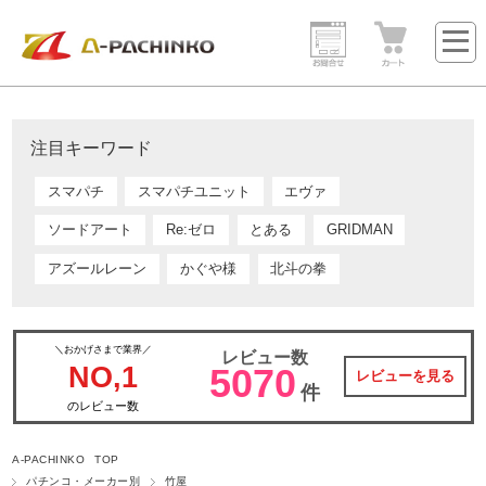
注目キーワード
スマパチ
スマパチユニット
エヴァ
ソードアート
Re:ゼロ
とある
GRIDMAN
アズールレーン
かぐや様
北斗の拳
＼おかげさまで業界／
レビュー数
NO,1
5070
レビューを見る
件
のレビュー数
A-PACHINKO TOP
パチンコ・メーカー別
竹屋