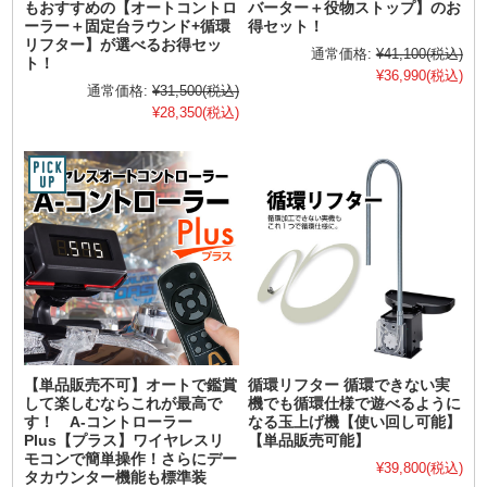
もおすすめの【オートコントロ
バーター＋役物ストップ】のお
ーラー＋固定台ラウンド+循環
得セット！
リフター】が選べるお得セッ
通常価格:
¥41,100
(税込)
ト！
¥36,990
(税込)
通常価格:
¥31,500
(税込)
¥28,350
(税込)
【単品販売不可】オートで鑑賞
循環リフター 循環できない実
して楽しむならこれが最高で
機でも循環仕様で遊べるように
す！ A-コントローラー
なる玉上げ機【使い回し可能】
Plus【プラス】ワイヤレスリ
【単品販売可能】
モコンで簡単操作！さらにデー
¥39,800
(税込)
タカウンター機能も標準装