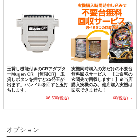
玉貸し機能付きのCRアダプタ
実機同時購入の方だけの不要台
ーMugen CR [無限CR] 玉
無料回収サービス 【ご自宅の
貸しボタンを押すと25発玉が
玄関先で回収します！】※当店
出ます。ハンドルを回すと玉打
購入実機のみ。他店購入実機は
ちします。
回収できません！
¥6,500
(税込)
¥0
(税込)
～
オプション