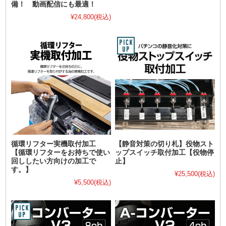
備！ 動画配信にも最適！
¥24,800
(税込)
循環リフター実機取付加工
【静音対策の切り札】役物スト
【循環リフターをお持ちで使い
ップスイッチ取付加工【役物停
回ししたい方向けの加工で
止】
す。】
¥25,500
(税込)
¥5,500
(税込)