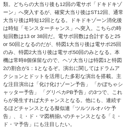
類。どちらの大当り後も12回の電サポ「ドキドキゾ
ーン」へ突入するが、確変大当り後はST12回、通常
大当り後は時短12回となる。ドキドキゾーン消化後
は時短「モンスターチャンス」へ突入。こちらの時
短回数は13 or 38回だ。電サポ回数は合計すると25
or 50回となるのだが、特図1大当り後は電サポ25回
のみ、特図2大当り後は電サポ50回のみとなる。本
機は常時8個保留なので、ヘソ大当りは特図1と特図
2の割合が1：1となるぞ。演出に関してはドラムア
クションとドットを活用した多彩な演出を搭載。主
な注目演出は「化け化けゾーン予告」 「かぼちゃシ
ャッター予告」 「グリペカPB予告」の3つで、これ
らが発生すれば大チャンスとなる。他にも、連続す
るほどチャンスとなる擬似連「ツルツルオバケ予
告」、ミ・ド・マ図柄揃いのチャンスとなる「ミ・
ド・マ予告」にも注目したい。