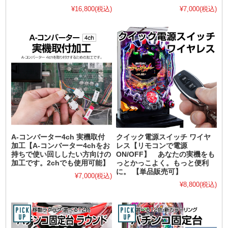
¥16,800
(税込)
¥7,000
(税込)
A-コンバーター4ch 実機取付
クイック電源スイッチ ワイヤ
加工【A-コンバーター4chをお
レス【リモコンで電源
持ちで使い回ししたい方向けの
ON/OFF】 あなたの実機をも
加工です。2chでも使用可能】
っとかっこよく。もっと便利
に。 【単品販売可】
¥7,000
(税込)
¥8,800
(税込)