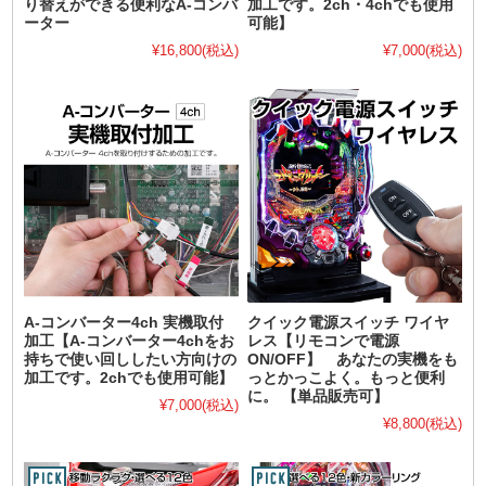
り替えができる便利なA-コンバ
加工です。2ch・4chでも使用
ーター
可能】
¥16,800
(税込)
¥7,000
(税込)
A-コンバーター4ch 実機取付
クイック電源スイッチ ワイヤ
加工【A-コンバーター4chをお
レス【リモコンで電源
持ちで使い回ししたい方向けの
ON/OFF】 あなたの実機をも
加工です。2chでも使用可能】
っとかっこよく。もっと便利
に。 【単品販売可】
¥7,000
(税込)
¥8,800
(税込)