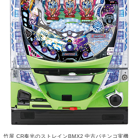
竹屋 CR奏光のストレインBMX2 中古パチンコ実機