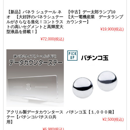
【新品】パネラ シュテール ネ
【中古】デー太郎ランプ10
オ 【大好評のパネラシュテー
【大一電機産業 データランプ
ルがさらなる進化！コントラス
カウンター】
トの高いセグメントと高輝度大
¥19,900
(税込)
型液晶を搭載！】
¥72,000
(税込)
アクリル製データカウンタース
パチンコ玉【１,０００発】
テー【パチンコ/パチスロ共
¥2,500
(税込)
用】
¥6,980
(税込)