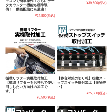
モコンで簡単操作！さらにデー
¥39,800
(税込)
タカウンター機能も標準装
備！ 動画配信にも最適！
¥24,800
(税込)
循環リフター実機取付加工
【静音対策の切り札】役物スト
【循環リフターをお持ちで使い
ップスイッチ取付加工【役物停
回ししたい方向けの加工で
止】
す。】
¥25,500
(税込)
¥5,500
(税込)