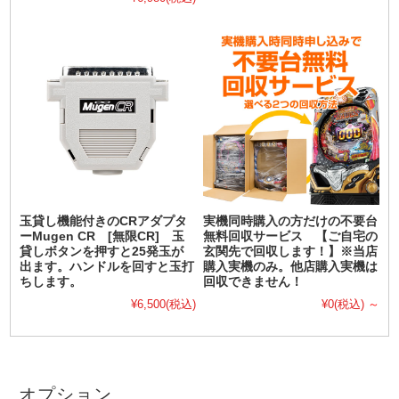
玉貸し機能付きのCRアダプタ
実機同時購入の方だけの不要台
ーMugen CR [無限CR] 玉
無料回収サービス 【ご自宅の
貸しボタンを押すと25発玉が
玄関先で回収します！】※当店
出ます。ハンドルを回すと玉打
購入実機のみ。他店購入実機は
ちします。
回収できません！
¥6,500
(税込)
¥0
(税込)
～
オプション