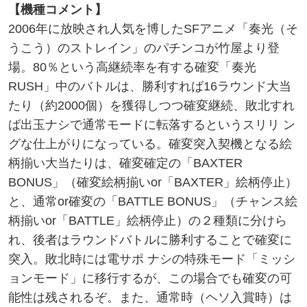
【機種コメント】
2006年に放映され人気を博したSFアニメ「奏光（そ
うこう）のストレイン」のパチンコが竹屋より登
場。80％という高継続率を有する確変「奏光
RUSH」中のバトルは、勝利すれば16ラウンド大当
たり（約2000個）を獲得しつつ確変継続、敗北すれ
ば出玉ナシで通常モードに転落するというスリリ ン
グな仕上がりになっている。確変突入契機となる絵
柄揃い大当たりは、確変確定の「BAXTER
BONUS」（確変絵柄揃いor「BAXTER」絵柄停止）
と、通常or確変の「BATTLE BONUS」（チャンス絵
柄揃いor「BATTLE」絵柄停止）の２種類に分けら
れ、後者はラウンドバトルに勝利することで確変に
突入。敗北時には電サポ ナシの特殊モード「ミッシ
ョンモード」に移行するが、この場合でも確変の可
能性は残されるぞ。また、通常時（ヘソ入賞時）は