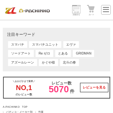
注目キーワード
スマパチ
スマパチユニット
エヴァ
ソードアート
Re:ゼロ
とある
GRIDMAN
アズールレーン
かぐや様
北斗の拳
＼おかげさまで業界／
レビュー数
NO,1
5070
レビューを見る
件
のレビュー数
A-PACHINKO TOP
パチンコ・メーカー別
竹屋