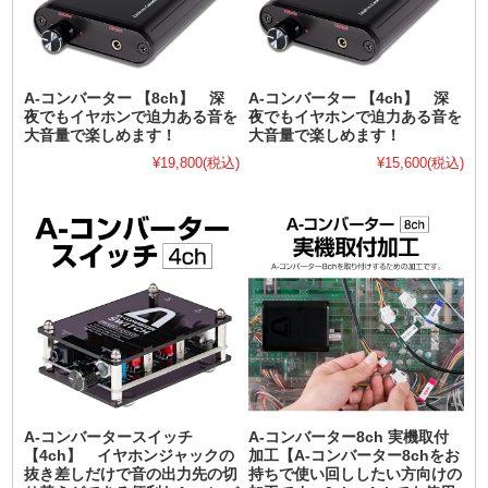
A-コンバーター 【8ch】 深
A-コンバーター 【4ch】 深
夜でもイヤホンで迫力ある音を
夜でもイヤホンで迫力ある音を
大音量で楽しめます！
大音量で楽しめます！
¥19,800
(税込)
¥15,600
(税込)
A-コンバータースイッチ
A-コンバーター8ch 実機取付
【4ch】 イヤホンジャックの
加工【A-コンバーター8chをお
抜き差しだけで音の出力先の切
持ちで使い回ししたい方向けの