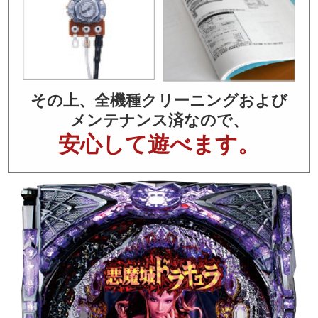
その上、全機種クリーニングおよび
メンテナンス済なので、
安心して遊べます。