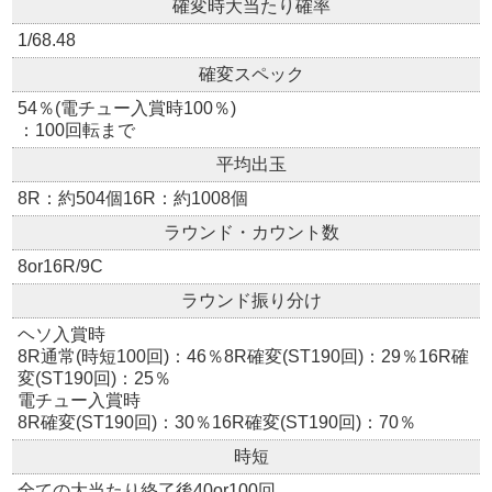
確変時大当たり確率
1/68.48
確変スペック
54％(電チュー入賞時100％)
：100回転まで
平均出玉
8R：約504個16R：約1008個
ラウンド・カウント数
8or16R/9C
ラウンド振り分け
ヘソ入賞時
8R通常(時短100回)：46％8R確変(ST190回)：29％16R確
変(ST190回)：25％
電チュー入賞時
8R確変(ST190回)：30％16R確変(ST190回)：70％
時短
全ての大当たり終了後40or100回