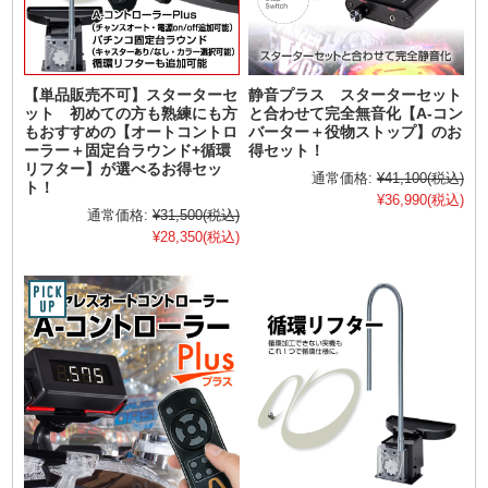
【単品販売不可】スターターセ
静音プラス スターターセット
ット 初めての方も熟練にも方
と合わせて完全無音化【A-コン
もおすすめの【オートコントロ
バーター＋役物ストップ】のお
ーラー＋固定台ラウンド+循環
得セット！
リフター】が選べるお得セッ
通常価格:
¥41,100
(税込)
ト！
¥36,990
(税込)
通常価格:
¥31,500
(税込)
¥28,350
(税込)