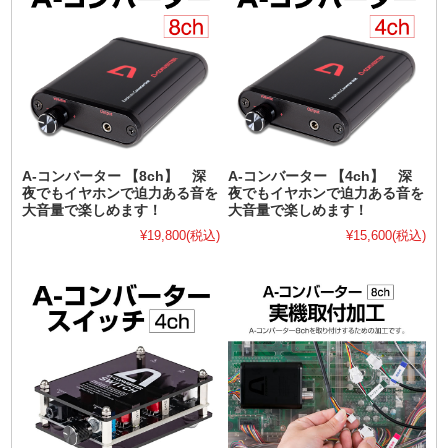
A-コンバーター 【8ch】 深
A-コンバーター 【4ch】 深
夜でもイヤホンで迫力ある音を
夜でもイヤホンで迫力ある音を
大音量で楽しめます！
大音量で楽しめます！
¥19,800
(税込)
¥15,600
(税込)