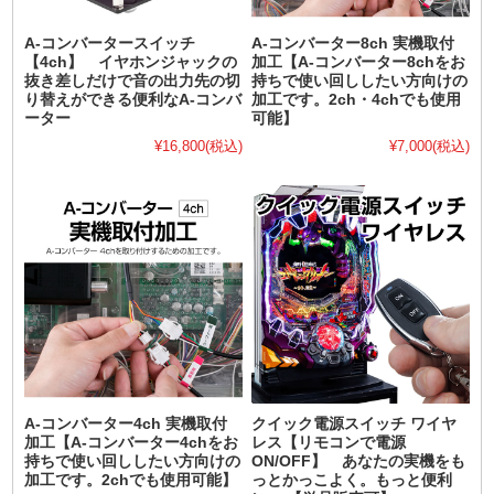
A-コンバータースイッチ
A-コンバーター8ch 実機取付
【4ch】 イヤホンジャックの
加工【A-コンバーター8chをお
抜き差しだけで音の出力先の切
持ちで使い回ししたい方向けの
り替えができる便利なA-コンバ
加工です。2ch・4chでも使用
ーター
可能】
¥16,800
(税込)
¥7,000
(税込)
A-コンバーター4ch 実機取付
クイック電源スイッチ ワイヤ
加工【A-コンバーター4chをお
レス【リモコンで電源
持ちで使い回ししたい方向けの
ON/OFF】 あなたの実機をも
加工です。2chでも使用可能】
っとかっこよく。もっと便利