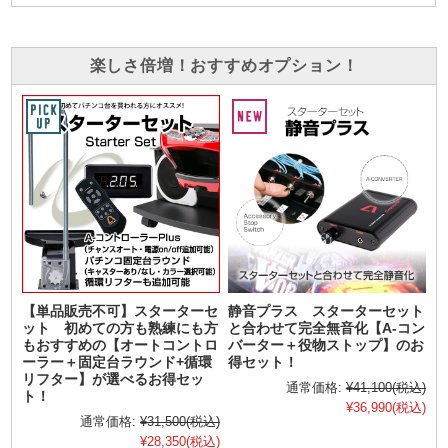
楽しさ倍増！おすすめオプション！
【単品販売不可】スターターセ
静音プラス スターターセット
ット 初めての方も熟練にも方
と合わせて完全無音化【A-コン
もおすすめの【オートコントロ
バーター＋役物ストップ】のお
ーラー＋固定台ラウンド+循環
得セット！
リフター】が選べるお得セッ
通常価格:
¥41,100
(税込)
ト！
¥36,990
(税込)
通常価格:
¥31,500
(税込)
¥28,350
(税込)