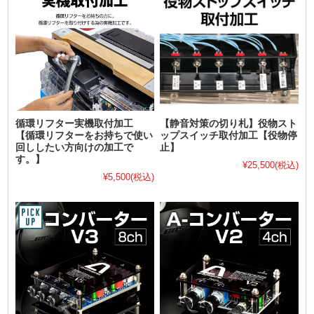
循環リフター実機取付加工
【静音対策の切り札】役物スト
【循環リフターをお持ちで使い
ップスイッチ取付加工【役物停
回ししたい方向けの加工で
止】
す。】
¥25,500
(税込)
¥5,500
(税込)