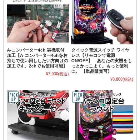
A-コンバーター4ch 実機取付
クイック電源スイッチ ワイヤ
加工【A-コンバーター4chをお
レス【リモコンで電源
持ちで使い回ししたい方向けの
ON/OFF】 あなたの実機をも
加工です。2chでも使用可能】
っとかっこよく。もっと便利
に。 【単品販売可】
¥7,000
(税込)
¥8,800
(税込)