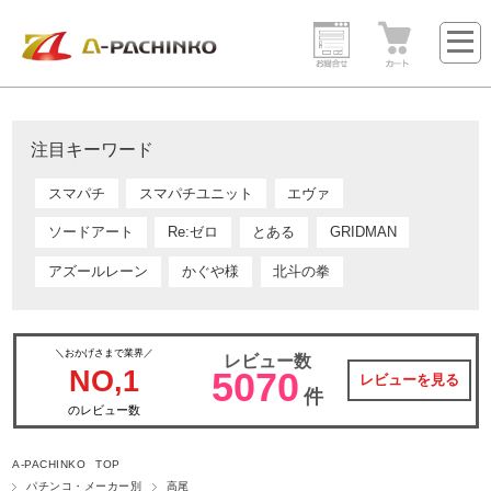
注目キーワード
スマパチ
スマパチユニット
エヴァ
ソードアート
Re:ゼロ
とある
GRIDMAN
アズールレーン
かぐや様
北斗の拳
＼おかげさまで業界／
レビュー数
NO,1
5070
レビューを見る
件
のレビュー数
A-PACHINKO TOP
パチンコ・メーカー別
高尾