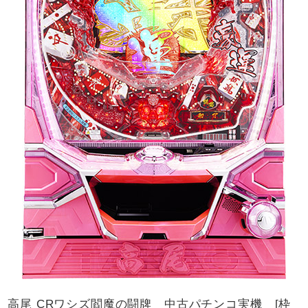
高尾 CRワシズ閻魔の闘牌 中古パチンコ実機 [枠