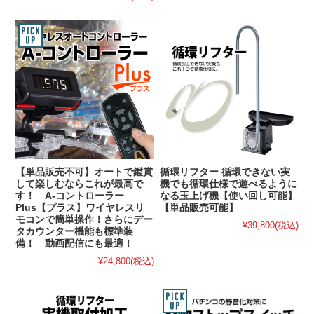
【単品販売不可】オートで鑑賞
循環リフター 循環できない実
して楽しむならこれが最高で
機でも循環仕様で遊べるように
す！ A-コントローラー
なる玉上げ機【使い回し可能】
Plus【プラス】ワイヤレスリ
【単品販売可能】
モコンで簡単操作！さらにデー
¥39,800
(税込)
タカウンター機能も標準装
備！ 動画配信にも最適！
¥24,800
(税込)