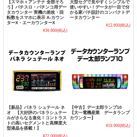
【スマホ＋アンテナ 全部そろ
大型セグで見やすくシンプルで
う】パチスロ・パチンコ用デー
使いやすい！データが一目で分
タカウンター 実機の差枚・回
かる家パチ設計のコンパクトデ
転数をスマホに表示 A-カウン
ータカウンター
ターX・エーカウンターX
¥12,800
(税込)
¥39,800
(税込)
【新品】パネラ シュテール ネ
【中古】デー太郎ランプ10
オ 【大好評のパネラシュテー
【大一電機産業 データランプ
ルがさらなる進化！コントラス
カウンター】
トの高いセグメントと高輝度大
¥19,900
(税込)
型液晶を搭載！】
¥72,000
(税込)