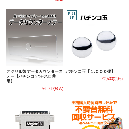
アクリル製データカウンタース
パチンコ玉【１,０００発】
テー【パチンコ/パチスロ共
¥2,500
(税込)
用】
¥6,980
(税込)