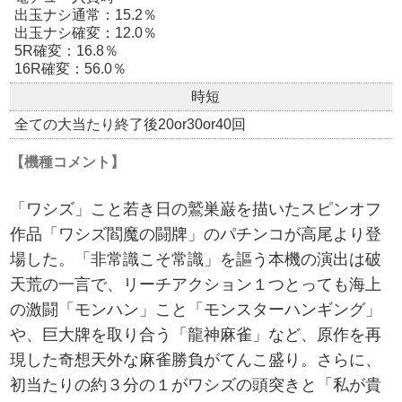
出玉ナシ通常：15.2％
出玉ナシ確変：12.0％
5R確変：16.8％
16R確変：56.0％
時短
全ての大当たり終了後20or30or40回
【機種コメント】
「ワシズ」こと若き日の鷲巣巌を描いたスピンオフ
作品「ワシズ閻魔の闘牌」のパチンコが高尾より登
場した。「非常識こそ常識」を謳う本機の演出は破
天荒の一言で、リーチアクション１つとっても海上
の激闘「モンハン」こと「モンスターハンギング」
や、巨大牌を取り合う「龍神麻雀」など、原作を再
現した奇想天外な麻雀勝負がてんこ盛り。さらに、
初当たりの約３分の１がワシズの頭突きと「私が貴