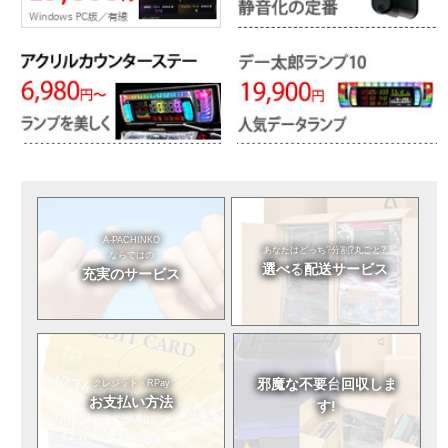
A-PACHINKO
あなたはどっち?
分割?丸ごと?
ならではの
選べる
配送サービス
充実のサービス
邪魔な不要台
回収しま
クレジット・RPay
お支払い方法
す!