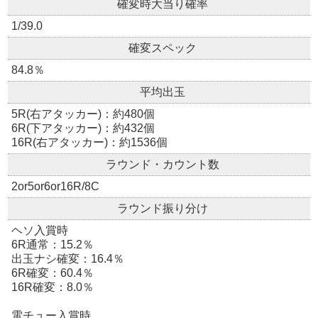
確変時大当り確率
1/39.0
確変スペック
84.8％
平均出玉
5R(右アタッカー)：約480個
6R(下アタッカー)：約432個
16R(右アタッカー)：約1536個
ラウンド・カウント数
2or5or6or16R/8C
ラウンド振り分け
ヘソ入賞時
6R通常：15.2％
出玉ナシ確変：16.4％
6R確変：60.4％
16R確変：8.0％
電チュー入賞時