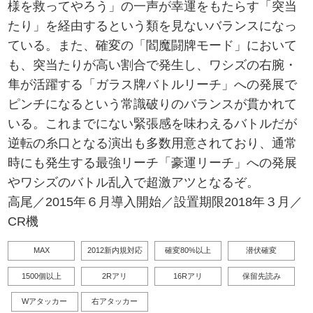
様を救ってやろう」の一声が幸運をもたらす「突当
たり」を経由するという類を見ないバランスになっ
ている。また、確変の「閻魔闘牌モード」において
も、突当たりが高い割合で発生し、ワシズの右腕・
隼が活躍する「ガラス牌バトルリーチ」への発展で
ピンチになるという常識破りのバランスが貫かれて
いる。これまでにない緊張感を味わえるバトルだが
逆転の糸口となる演出も多数用意されており、通常
時にも発生する最強リーチ「豪運リーチ」への発展
やワシズのバトル乱入で超激アツとなるぞ。
高尾／2015年６月導入開始／設置期限2018年３月／
CR機
MAX
2012新内規対応
確変80%以上
潜伏確変
1500個以上
2Rアリ
16Rアリ
保留先読み
Wアタッカー
右アタッカー