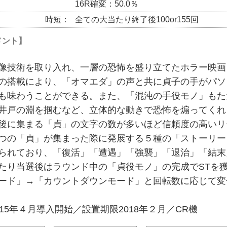
16R確変：50.0％
時短
全ての大当たり終了後100or155回
メント】
像技術を取り入れ、一層の恐怖を盛り立てたホラー映画
の搭載により、「オマエダ」の声と共に貞子の手がパソ
も味わうことができる。また、「混沌の手役モノ」もた
井戸の淵を掴むなど、立体的な動きで恐怖を煽ってくれ
後に集まる「貞」の文字の数が多いほど信頼度の高いリ
つの「貞」が集まった際に発展する５種の「ストーリー
られており、「復活」「遭遇」「強襲」「退治」「結末
たり当選後はラウンド中の「貞役モノ」の完成でSTを獲
ード」→「カウントダウンモード」と回転数に応じて変
015年４月導入開始／設置期限2018年２月／CR機