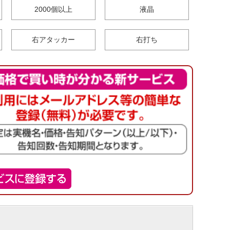
2000個以上
液晶
右アタッカー
右打ち