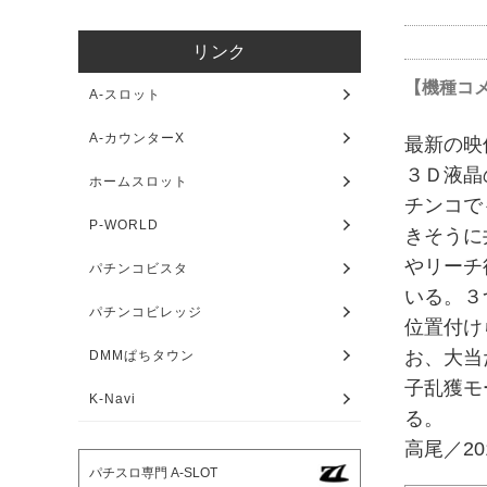
リンク
【機種コ
A-スロット
A-カウンターX
最新の映
３Ｄ液晶
ホームスロット
チンコで
P-WORLD
きそうに
やリーチ
パチンコビスタ
いる。３
パチンコビレッジ
位置付け
お、大当
DMMぱちタウン
子乱獲モ
K-Navi
る。
高尾／2
パチスロ専門 A-SLOT