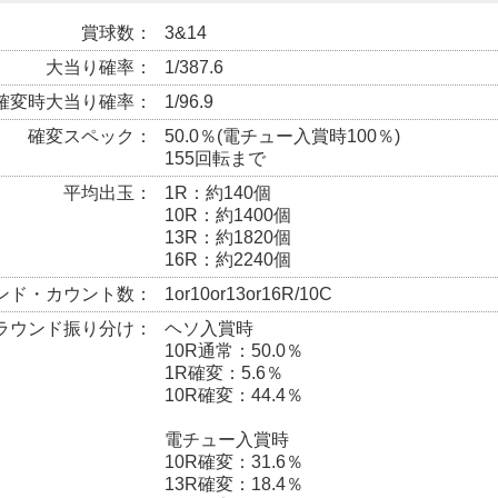
賞球数
3&14
大当り確率
1/387.6
確変時大当り確率
1/96.9
確変スペック
50.0％(電チュー入賞時100％)
155回転まで
平均出玉
1R：約140個
10R：約1400個
13R：約1820個
16R：約2240個
ンド・カウント数
1or10or13or16R/10C
ラウンド振り分け
ヘソ入賞時
10R通常：50.0％
1R確変：5.6％
10R確変：44.4％
電チュー入賞時
10R確変：31.6％
13R確変：18.4％