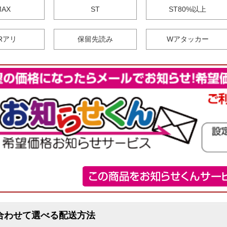
MAX
ST
ST80%以上
6Rアリ
保留先読み
Wアタッカー
合わせて選べる配送方法