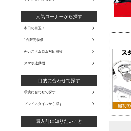
人気コーナーから探す
本日の目玉！
1台限定特価
A-カスタムロム対応機種
スマホ連動機
目的に合わせて探す
環境に合わせて探す
プレイスタイルから探す
購入前に知りたいこと