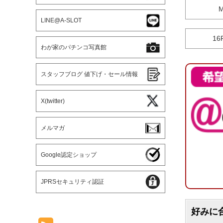
LINE@A-SLOT
1
わが家のパチンコ写真館
スタッフブログ 値下げ・セール情報
X(twitter)
メルマガ
Google認定ショップ
JPRSセキュリティ認証
好みに