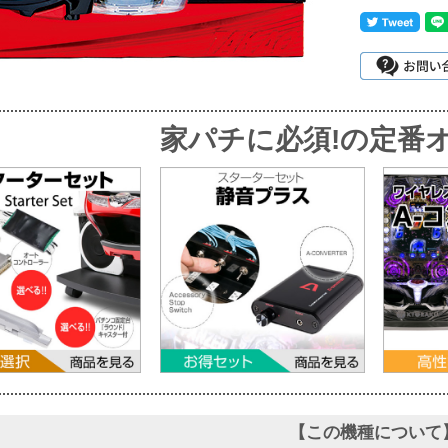
家パチに必須!
の定番オ
【この機種について