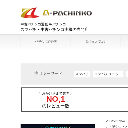
中古パチンコ通販 A-パチンコ
スマパチ・中古パチンコ実機の専門店
パチンコ実機
新台/人気台
注目キーワード
スマパチ
スマパチユニット
＼おかげさまで業界／
NO,1
のレビュー数
A-PACHINKO
パチンコ・メ