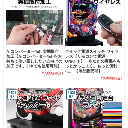
A-コンバーター4ch 実機取付
クイック電源スイッチ ワイヤ
加工【A-コンバーター4chをお
レス【リモコンで電源
持ちで使い回ししたい方向けの
ON/OFF】 あなたの実機をも
加工です。2chでも使用可能】
っとかっこよく。もっと便利
に。 【単品販売可】
¥7,000
(税込)
¥8,800
(税込)