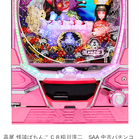
高尾 怪談ぱちんこＣＲ稲川淳二 SAA 中古パチンコ