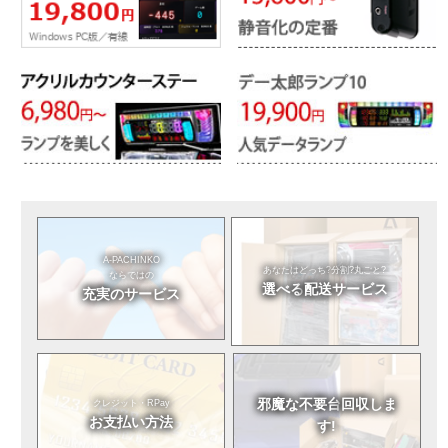
A-PACHINKO
あなたはどっち?
分割?丸ごと?
ならではの
選べる
配送サービス
充実のサービス
邪魔な不要台
回収しま
クレジット・RPay
お支払い方法
す!