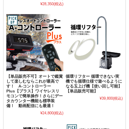
¥28,350
(税込)
【単品販売不可】オートで鑑賞
循環リフター 循環できない実
して楽しむならこれが最高で
機でも循環仕様で遊べるように
す！ A-コントローラー
なる玉上げ機【使い回し可能】
Plus【プラス】ワイヤレスリ
【単品販売可能】
モコンで簡単操作！さらにデー
¥39,800
(税込)
タカウンター機能も標準装
備！ 動画配信にも最適！
¥24,800
(税込)