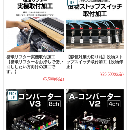
循環リフター実機取付加工
【静音対策の切り札】役物スト
【循環リフターをお持ちで使い
ップスイッチ取付加工【役物停
回ししたい方向けの加工で
止】
す。】
¥25,500
(税込)
¥5,500
(税込)