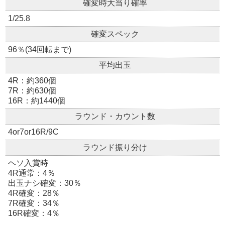
確変時大当り確率
1/25.8
確変スペック
96％(34回転まで)
平均出玉
4R：約360個
7R：約630個
16R：約1440個
ラウンド・カウント数
4or7or16R/9C
ラウンド振り分け
ヘソ入賞時
4R通常：4％
出玉ナシ確変：30％
4R確変：28％
7R確変：34％
16R確変：4％