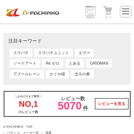
注目キーワード
スマパチ
スマパチユニット
エヴァ
ソードアート
Re:ゼロ
とある
GRIDMAN
アズールレーン
かぐや様
北斗の拳
＼おかげさまで業界／
レビュー数
NO,1
5070
レビューを見る
件
のレビュー数
A-PACHINKO TOP
パチンコ・メーカー別
高尾