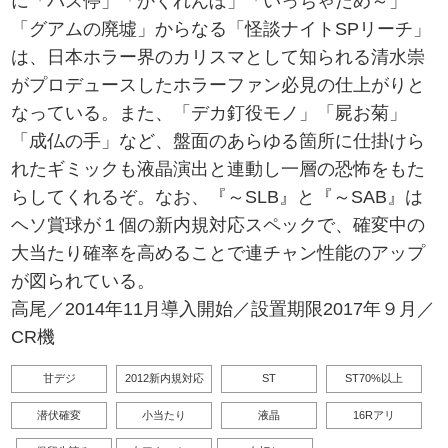
に「バス停」「かくれんぼ」「いっちゃだめ～」
「グアムの廃墟」からなる「怪談ナイトSPリーチ」
は、日本ホラー界のカリスマとして知られる清水崇
がプロデュースしたホラーファン必見の仕上がりと
なっている。また、「デカ釘役モノ」「屍お菊」
「成仏の手」など、盤面のあらゆる箇所に仕掛けら
れたギミックも液晶演出と連動し一層の恐怖をもた
らしてくれるぞ。なお、『～SLB』と『～SAB』は
ヘソ賞球が１個の新内規対応スペックで、確変中の
大当たり確率を高めることで連チャン性能のアップ
が図られている。
高尾／2014年11月導入開始／設置期限2017年９月／
CR機
甘デジ
2012新内規対応
ST
ST70%以上
潜伏確変
小当たり
液晶
16Rアリ