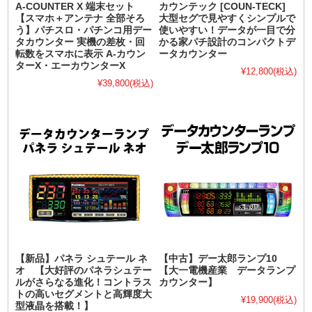
A-COUNTER X 端末セット
カウンテック [COUN-TECK]
【スマホ＋アンテナ 全部そろ
大型セグで見やすくシンプルで
う】パチスロ・パチンコ用デー
使いやすい！データが一目で分
タカウンター 実機の差枚・回
かる家パチ設計のコンパクトデ
転数をスマホに表示 A-カウン
ータカウンター
ターX・エーカウンターX
¥12,800
(税込)
¥39,800
(税込)
【新品】パネラ シュテール ネ
【中古】デー太郎ランプ10
オ 【大好評のパネラシュテー
【大一電機産業 データランプ
ルがさらなる進化！コントラス
カウンター】
トの高いセグメントと高輝度大
¥19,900
(税込)
型液晶を搭載！】