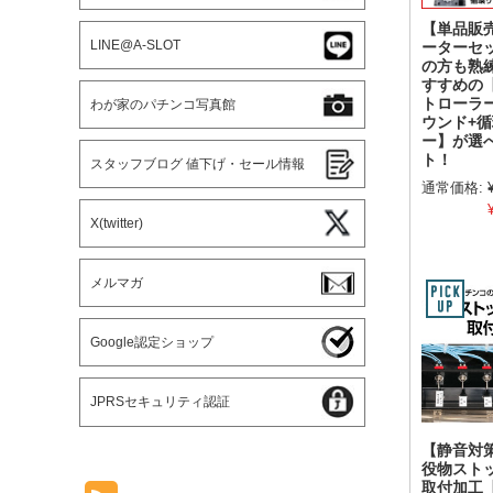
【単品販
LINE@A-SLOT
ーターセ
の方も熟
すすめの
トローラ
わが家のパチンコ写真館
ウンド+
ー】が選
ト！
スタッフブログ 値下げ・セール情報
通常価格:
X(twitter)
メルマガ
Google認定ショップ
JPRSセキュリティ認証
【静音対
役物スト
取付加工