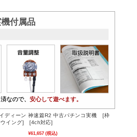
実機付属品
ス済なので、
安心して遊べます。
ライディーン 神速篇R2 中古パチンコ実機 [枠
イング] [4ch対応]
¥61,657
(税込)