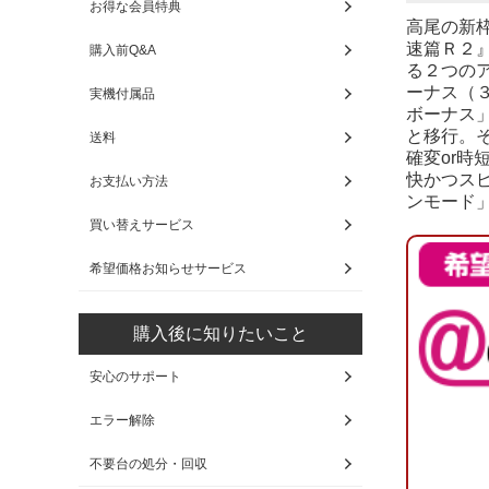
お得な会員特典
高尾の新
速篇Ｒ２
購入前Q&A
る２つの
ーナス（
実機付属品
ボーナス
と移行。
送料
確変or
快かつス
お支払い方法
ンモード
買い替えサービス
希望価格お知らせサービス
購入後に知りたいこと
安心のサポート
エラー解除
不要台の処分・回収