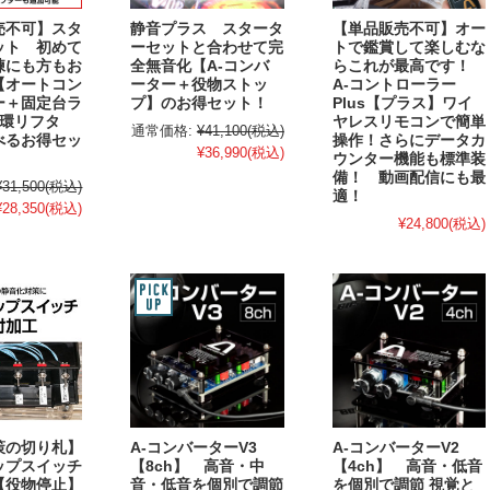
売不可】スタ
静音プラス スタータ
【単品販売不可】オー
ット 初めて
ーセットと合わせて完
トで鑑賞して楽しむな
練にも方もお
全無音化【A-コンバ
らこれが最高です！
【オートコン
ーター＋役物ストッ
A-コントローラー
ー＋固定台ラ
プ】のお得セット！
Plus【プラス】ワイ
循環リフタ
ヤレスリモコンで簡単
通常価格:
¥41,100
(税込)
べるお得セッ
操作！さらにデータカ
¥36,990
(税込)
ウンター機能も標準装
備！ 動画配信にも最
¥31,500
(税込)
適！
¥28,350
(税込)
¥24,800
(税込)
策の切り札】
A-コンバーターV3
A-コンバーターV2
ップスイッチ
【8ch】 高音・中
【4ch】 高音・低音
【役物停止】
音・低音を個別で調節
を個別で調節 視覚と