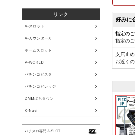
リンク
好みに
A-スロット
指定のご
A-カウンターX
指定のご
ホームスロット
支店止め
お近くの
P-WORLD
パチンコビスタ
パチンコビレッジ
DMMぱちタウン
K-Navi
パチスロ専門 A-SLOT