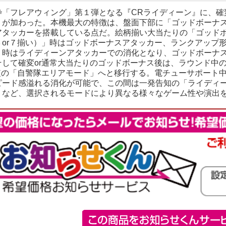
枠「フレアウィング」第１弾となる『CRライディーン』に、確変
』が加わった。本機最大の特徴は、盤面下部に「ゴッドボーナ
アタッカーを搭載している点だ。絵柄揃い大当たりの「ゴッドボ
３or７揃い）」時はゴッドボーナスアタッカー、ランクアップ
」時はライディーンアタッカーでの消化となり、ゴッドボーナス
そして確変or通常大当たりのゴッドボーナス後は、ラウンド中
時短の「自警隊エリアモード」へと移行する。電チューサポート
ピード感溢れる消化が可能で、この間は一発告知の「ライディ
」など、選択されるモードにより異なる様々なゲーム性や演出