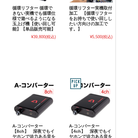
循環リフター 循環で
循環リフター実機取付
きない実機でも循環仕
加工 【循環リフター
様で遊べるようになる
をお持ちで使い回しし
玉上げ機【使い回し可
たい方向けの加工で
能】【単品販売可能】
す。】
¥39,800
(税込)
¥5,500
(税込)
A-コンバーター
A-コンバーター
【8ch】 深夜でもイ
【4ch】 深夜でもイ
ヤホンで迫力ある音を
ヤホンで迫力ある音を