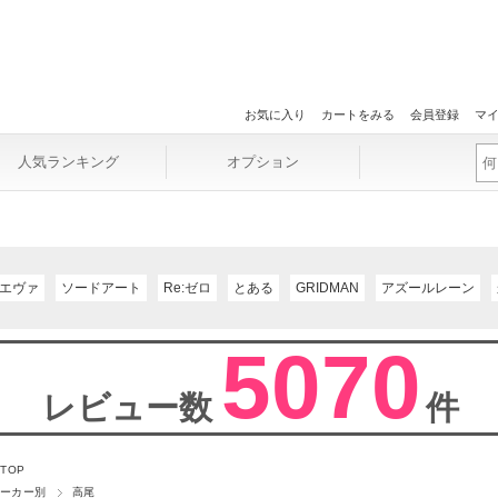
お気に入り
カートをみる
会員登録
マ
人気ランキング
オプション
エヴァ
ソードアート
Re:ゼロ
とある
GRIDMAN
アズールレーン
5070
レビュー数
件
 TOP
ーカー別
高尾