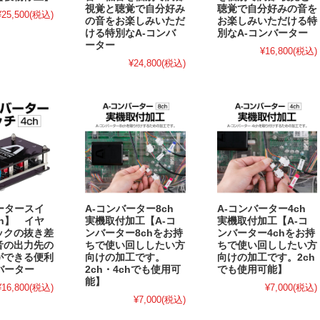
視覚と聴覚で自分好み
聴覚で自分好みの音を
¥25,500
(税込)
の音をお楽しみいただ
お楽しみいただける特
ける特別なA-コンバ
別なA-コンバーター
ーター
¥16,800
(税込)
¥24,800
(税込)
ータースイ
A-コンバーター8ch
A-コンバーター4ch
ch】 イヤ
実機取付加工【A-コ
実機取付加工【A-コ
ックの抜き差
ンバーター8chをお持
ンバーター4chをお持
音の出力先の
ちで使い回ししたい方
ちで使い回ししたい方
ができる便利
向けの加工です。
向けの加工です。2ch
バーター
2ch・4chでも使用可
でも使用可能】
能】
¥16,800
(税込)
¥7,000
(税込)
¥7,000
(税込)