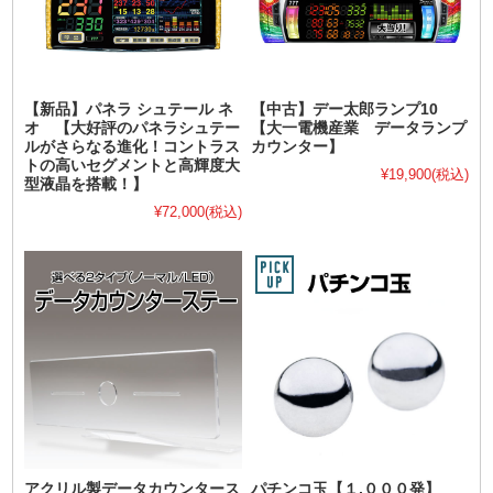
【新品】パネラ シュテール ネ
【中古】デー太郎ランプ10
オ 【大好評のパネラシュテー
【大一電機産業 データランプ
ルがさらなる進化！コントラス
カウンター】
トの高いセグメントと高輝度大
¥19,900
(税込)
型液晶を搭載！】
¥72,000
(税込)
アクリル製データカウンタース
パチンコ玉【１,０００発】