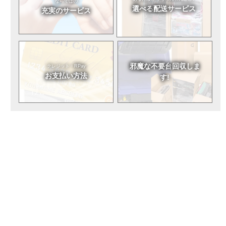
ならではの
選べる
配送サービス
充実のサービス
邪魔な不要台
回収しま
クレジット・RPay
お支払い方法
す!