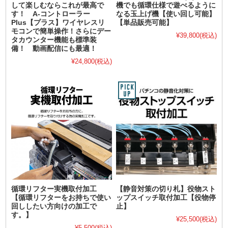
して楽しむならこれが最高で
機でも循環仕様で遊べるように
す！ A-コントローラー
なる玉上げ機【使い回し可能】
Plus【プラス】ワイヤレスリ
【単品販売可能】
モコンで簡単操作！さらにデー
¥39,800
(税込)
タカウンター機能も標準装
備！ 動画配信にも最適！
¥24,800
(税込)
循環リフター実機取付加工
【静音対策の切り札】役物スト
【循環リフターをお持ちで使い
ップスイッチ取付加工【役物停
回ししたい方向けの加工で
止】
す。】
¥25,500
(税込)
¥5,500
(税込)