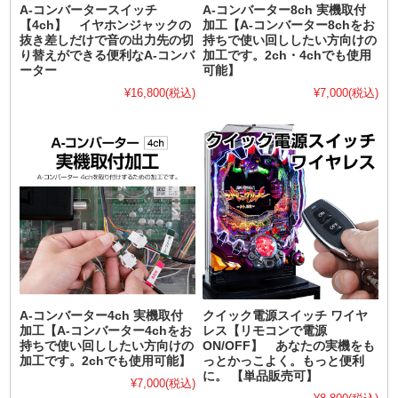
A-コンバータースイッチ
A-コンバーター8ch 実機取付
【4ch】 イヤホンジャックの
加工【A-コンバーター8chをお
抜き差しだけで音の出力先の切
持ちで使い回ししたい方向けの
り替えができる便利なA-コンバ
加工です。2ch・4chでも使用
ーター
可能】
¥16,800
(税込)
¥7,000
(税込)
A-コンバーター4ch 実機取付
クイック電源スイッチ ワイヤ
加工【A-コンバーター4chをお
レス【リモコンで電源
持ちで使い回ししたい方向けの
ON/OFF】 あなたの実機をも
加工です。2chでも使用可能】
っとかっこよく。もっと便利
に。 【単品販売可】
¥7,000
(税込)