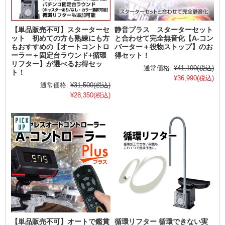
【単品販売不可】スターターセ
静音プラス スターターセット
ット 初めての方も熟練にも方
と合わせて完全無音化【A-コン
もおすすめの【オートコントロ
バーター＋役物ストップ】のお
ーラー＋固定台ラウンド+循環
得セット！
リフター】が選べるお得セッ
通常価格:
¥41,100
(税込)
ト！
¥36,990
(税込)
通常価格:
¥31,500
(税込)
¥28,350
(税込)
【単品販売不可】オートで鑑賞
循環リフター 循環できない実