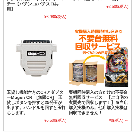
テー【パチンコ/パチスロ共
¥2,500
(税込)
用】
¥6,980
(税込)
玉貸し機能付きのCRアダプタ
実機同時購入の方だけの不要台
ーMugen CR [無限CR] 玉
無料回収サービス 【ご自宅の
貸しボタンを押すと25発玉が
玄関先で回収します！】※当店
出ます。ハンドルを回すと玉打
購入実機のみ。他店購入実機は
ちします。
回収できません！
¥6,500
(税込)
¥0
(税込)
～