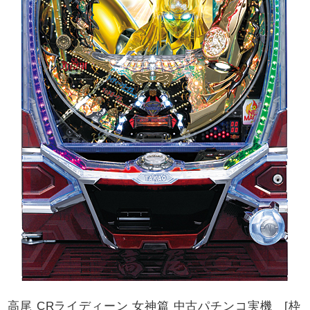
高尾 CRライディーン 女神篇 中古パチンコ実機 [枠