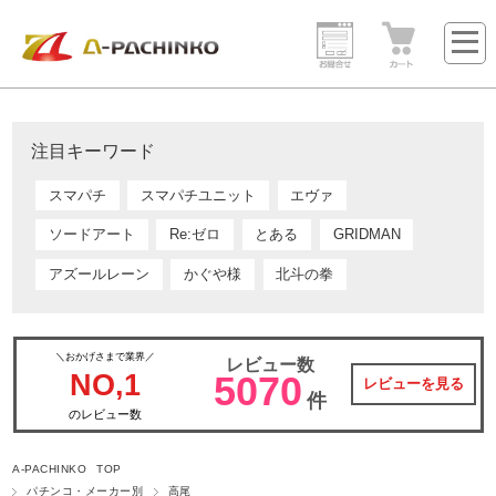
注目キーワード
スマパチ
スマパチユニット
エヴァ
ソードアート
Re:ゼロ
とある
GRIDMAN
アズールレーン
かぐや様
北斗の拳
＼おかげさまで業界／
レビュー数
NO,1
5070
レビューを見る
件
のレビュー数
A-PACHINKO TOP
パチンコ・メーカー別
高尾