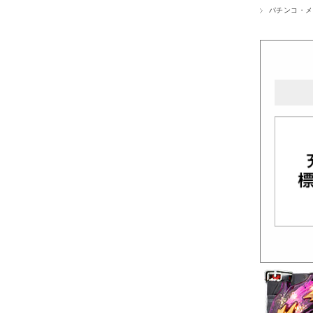
パチンコ・メ