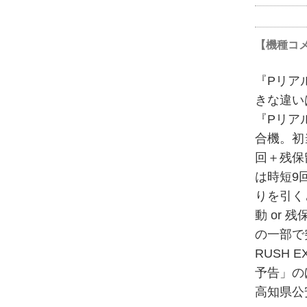
【機種コ
『Pリア
きな違い
『Pリア
合機。初
回＋残保
は時短9
りを引く
動 or
の一部で
RUSH
予告」の
高知県公安