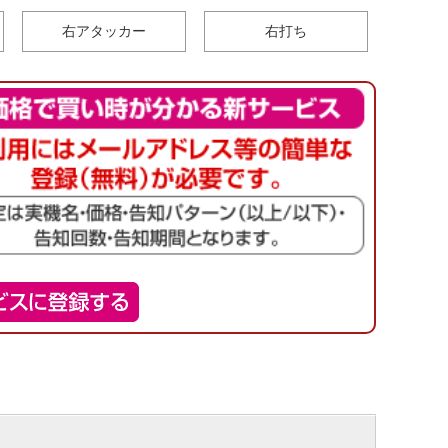
右アタッカー
右打ち