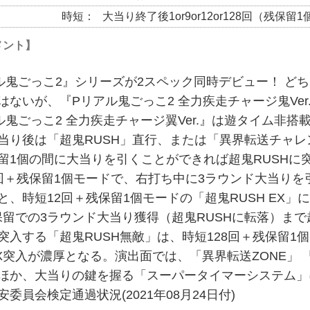
時短
大当り終了後1or9or12or128回（残保留
メント】
ル鬼ごっこ2』シリーズが2スペック同時デビュー！ ど
はないが、『Pリアル鬼ごっこ2 全力疾走チャージ鬼Ve
ル鬼ごっこ2 全力疾走チャージ翼Ver.』は遊タイム非搭
当り後は「超鬼RUSH」直行、または「異界転送チャレ
留1個の間に大当りを引くことができれば超鬼RUSHに突
回＋残保留1個モードで、右打ち中に3ラウンド大当りを引
と、時短12回＋残保留1個モードの「超鬼RUSH EX」
 残保留での3ラウンド大当り獲得（超鬼RUSHに転落）まで
突入する「超鬼RUSH無敵」は、時短128回＋残保留
 EX突入が濃厚となる。演出面では、「異界転送ZONE」
ほか、大当りの鍵を握る「スーパータイマーシステム」
委員会検定通過状況(2021年08月24日付)