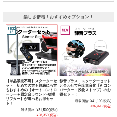
楽しさ倍増！おすすめオプション！
【単品販売不可】スターターセ
静音プラス スターターセット
ット 初めての方も熟練にも方
と合わせて完全無音化【A-コン
もおすすめの【オートコントロ
バーター＋役物ストップ】のお
ーラー＋固定台ラウンド+循環
得セット！
リフター】が選べるお得セッ
通常価格:
¥41,100
(税込)
ト！
¥36,990
(税込)
通常価格:
¥31,500
(税込)
¥28,350
(税込)