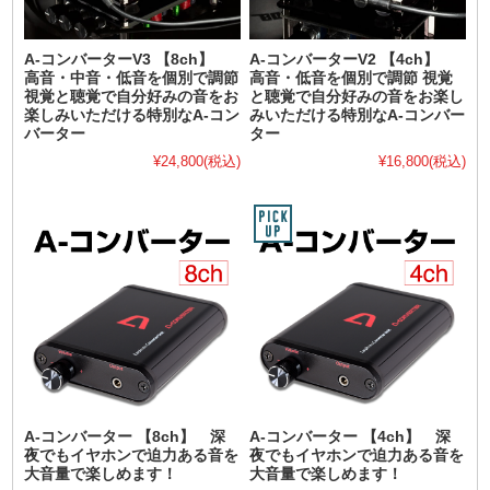
A-コンバーターV3 【8ch】
A-コンバーターV2 【4ch】
高音・中音・低音を個別で調節
高音・低音を個別で調節 視覚
視覚と聴覚で自分好みの音をお
と聴覚で自分好みの音をお楽し
楽しみいただける特別なA-コン
みいただける特別なA-コンバー
バーター
ター
¥24,800
(税込)
¥16,800
(税込)
A-コンバーター 【8ch】 深
A-コンバーター 【4ch】 深
夜でもイヤホンで迫力ある音を
夜でもイヤホンで迫力ある音を
大音量で楽しめます！
大音量で楽しめます！