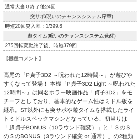
通常大当り終了後24回
突サポ(呪いのチャンスシステム序章)
時短20回突入率：1/399.6
遊タイム(呪いのチャンスシステム覚醒)
275回転変動終了後、時短379回
【機種コメント】
高尾の『P貞子3D2 ～呪われた12時間～』が遊びや
すくなって登場！ 本機『P貞子3D2 Light ～呪われた
12時間～』は同名ホラー映画作品「貞子3D2」をモ
チーフとしており、基本的なゲーム性はミドル版を
継承。ST以外にも突サポや遊タイムを搭載したライ
トミドルスペックマシンとなっている。初当りは
「超貞子BONUS（10ラウンド確変）」と「ＳのＳ
のＳのBONUS（3ラウンド確変 or 通常）」の2種類