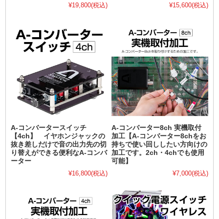
¥19,800
(税込)
¥15,600
(税込)
A-コンバータースイッチ
A-コンバーター8ch 実機取付
【4ch】 イヤホンジャックの
加工【A-コンバーター8chをお
抜き差しだけで音の出力先の切
持ちで使い回ししたい方向けの
り替えができる便利なA-コンバ
加工です。2ch・4chでも使用
ーター
可能】
¥16,800
(税込)
¥7,000
(税込)