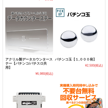
アクリル製データカウンタース
パチンコ玉【１,０００発】
テー【パチンコ/パチスロ共
¥2,500
(税込)
用】
¥6,980
(税込)