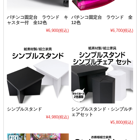
パチンコ固定台 ラウンド キ
パチンコ固定台 ラウンド 全
ャスター付 全12色
12色
¥6,900
(税込)
¥6,700
(税込)
シンプルスタンド
シンプルスタンド・シンプルチ
ェアセット
¥4,980
(税込)
¥5,800
(税込)