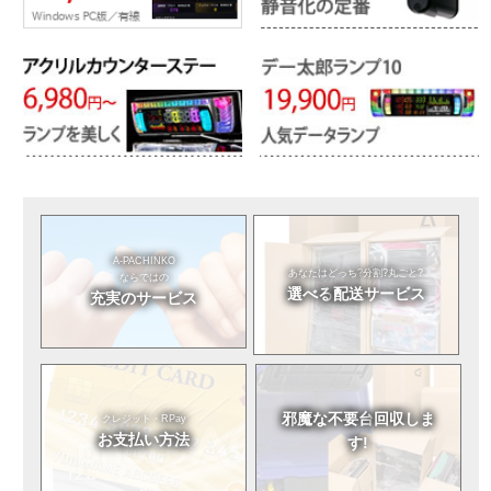
A-PACHINKO
あなたはどっち?
分割?丸ごと?
ならではの
選べる
配送サービス
充実のサービス
邪魔な不要台
回収しま
クレジット・RPay
お支払い方法
す!