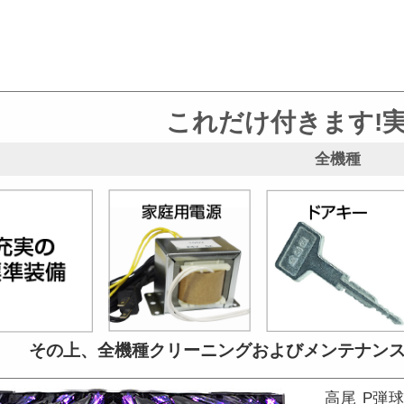
これだけ付きます!
全機種
その上、全機種クリーニングおよび
メンテナン
高尾 P弾球