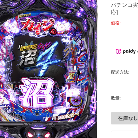
パチンコ実機
応]
価格:
配送方法:
数量: