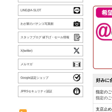
LINE@A-SLOT
わが家のパチンコ写真館
スタッフブログ 値下げ・セール情報
X(twitter)
メルマガ
Google認定ショップ
好みに
JPRSセキュリティ認証
指定のご
指定のご
支店止め