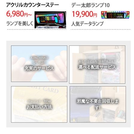
A-PACHINKO
あなたはどっち?
分割?丸ごと?
ならではの
選べる
配送サービス
充実のサービス
邪魔な不要台
回収しま
クレジット・RPay
お支払い方法
す!