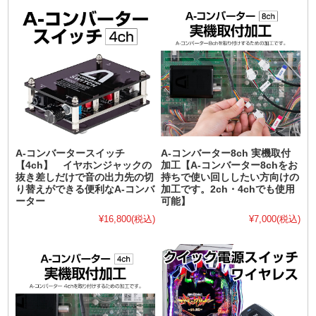
A-コンバータースイッチ
A-コンバーター8ch 実機取付
【4ch】 イヤホンジャックの
加工【A-コンバーター8chをお
抜き差しだけで音の出力先の切
持ちで使い回ししたい方向けの
り替えができる便利なA-コンバ
加工です。2ch・4chでも使用
ーター
可能】
¥16,800
(税込)
¥7,000
(税込)