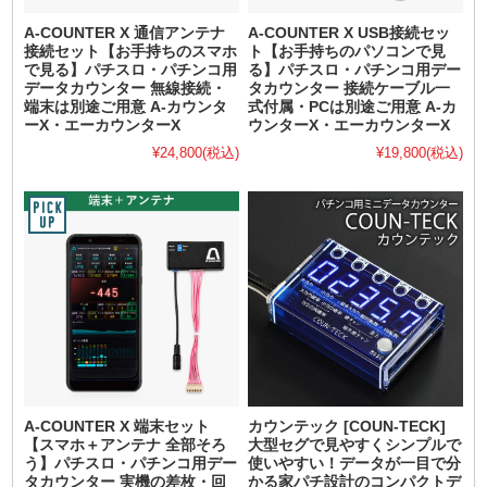
A-COUNTER X 通信アンテナ
A-COUNTER X USB接続セッ
接続セット【お手持ちのスマホ
ト【お手持ちのパソコンで見
で見る】パチスロ・パチンコ用
る】パチスロ・パチンコ用デー
データカウンター 無線接続・
タカウンター 接続ケーブル一
端末は別途ご用意 A-カウンタ
式付属・PCは別途ご用意 A-カ
ーX・エーカウンターX
ウンターX・エーカウンターX
¥24,800
(税込)
¥19,800
(税込)
A-COUNTER X 端末セット
カウンテック [COUN-TECK]
【スマホ＋アンテナ 全部そろ
大型セグで見やすくシンプルで
う】パチスロ・パチンコ用デー
使いやすい！データが一目で分
タカウンター 実機の差枚・回
かる家パチ設計のコンパクトデ