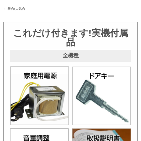
新台/人気台
これだけ付きます!実機付属
品
全機種