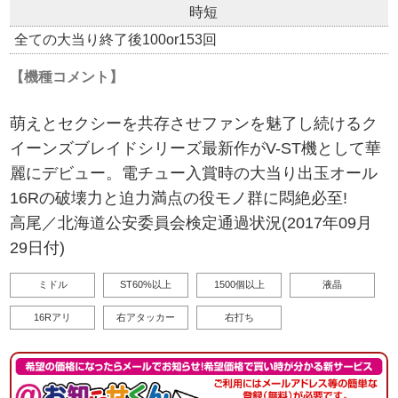
時短
全ての大当り終了後100or153回
【機種コメント】
萌えとセクシーを共存させファンを魅了し続けるク
イーンズブレイドシリーズ最新作がV-ST機として華
麗にデビュー。電チュー入賞時の大当り出玉オール
16Rの破壊力と迫力満点の役モノ群に悶絶必至!
高尾／北海道公安委員会検定通過状況(2017年09月
29日付)
ミドル
ST60%以上
1500個以上
液晶
16Rアリ
右アタッカー
右打ち