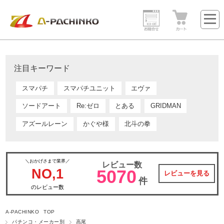
注目キーワード
スマパチ
スマパチユニット
エヴァ
ソードアート
Re:ゼロ
とある
GRIDMAN
アズールレーン
かぐや様
北斗の拳
＼おかげさまで業界／
レビュー数
NO,1
5070
レビューを見る
件
のレビュー数
A-PACHINKO TOP
パチンコ・メーカー別
高尾