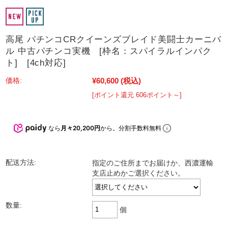
高尾 パチンコCRクイーンズブレイド美闘士カーニバ
ル 中古パチンコ実機 [枠名：スパイラルインパク
ト] [4ch対応]
¥60,600
(税込)
価格:
[ポイント還元 606ポイント～]
なら
月々20,200円
から。分割手数料無料
配送方法:
指定のご住所までお届けか、西濃運輸
支店止めかご選択ください。
数量:
個