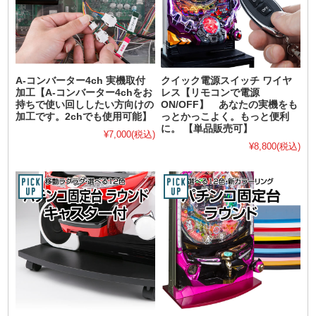
A-コンバーター4ch 実機取付
クイック電源スイッチ ワイヤ
加工【A-コンバーター4chをお
レス【リモコンで電源
持ちで使い回ししたい方向けの
ON/OFF】 あなたの実機をも
加工です。2chでも使用可能】
っとかっこよく。もっと便利
に。 【単品販売可】
¥7,000
(税込)
¥8,800
(税込)