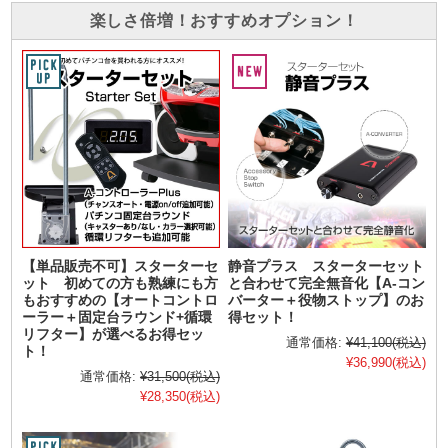
楽しさ倍増！おすすめオプション！
【単品販売不可】スターターセ
静音プラス スターターセット
ット 初めての方も熟練にも方
と合わせて完全無音化【A-コン
もおすすめの【オートコントロ
バーター＋役物ストップ】のお
ーラー＋固定台ラウンド+循環
得セット！
リフター】が選べるお得セッ
通常価格:
¥41,100
(税込)
ト！
¥36,990
(税込)
通常価格:
¥31,500
(税込)
¥28,350
(税込)