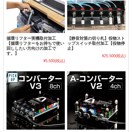
循環リフター実機取付加工
【静音対策の切り札】役物スト
【循環リフターをお持ちで使い
ップスイッチ取付加工【役物停
回ししたい方向けの加工で
止】
す。】
¥25,500
(税込)
¥5,500
(税込)