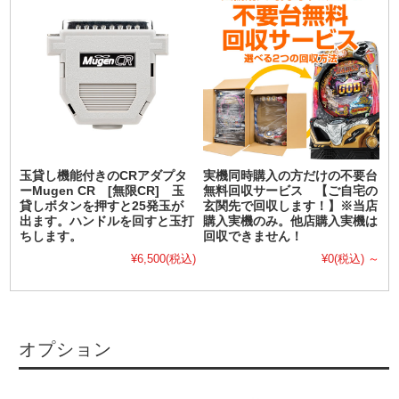
玉貸し機能付きのCRアダプタ
実機同時購入の方だけの不要台
ーMugen CR [無限CR] 玉
無料回収サービス 【ご自宅の
貸しボタンを押すと25発玉が
玄関先で回収します！】※当店
出ます。ハンドルを回すと玉打
購入実機のみ。他店購入実機は
ちします。
回収できません！
¥6,500
(税込)
¥0
(税込)
～
オプション