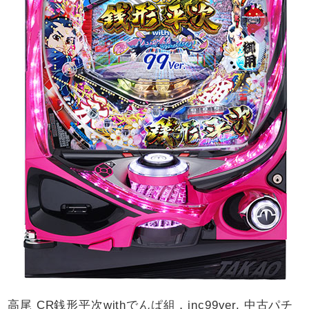
高尾 CR銭形平次withでんぱ組．inc99ver. 中古パチ