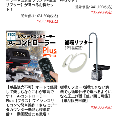
ーラー＋固定台ラウンド+循環
得セット！
リフター】が選べるお得セッ
通常価格:
¥41,100
(税込)
ト！
¥36,990
(税込)
通常価格:
¥31,500
(税込)
¥28,350
(税込)
【単品販売不可】オートで鑑賞
循環リフター 循環できない実
して楽しむならこれが最高で
機でも循環仕様で遊べるように
す！ A-コントローラー
なる玉上げ機【使い回し可能】
Plus【プラス】ワイヤレスリ
【単品販売可能】
モコンで簡単操作！さらにデー
¥39,800
(税込)
タカウンター機能も標準装
備！ 動画配信にも最適！