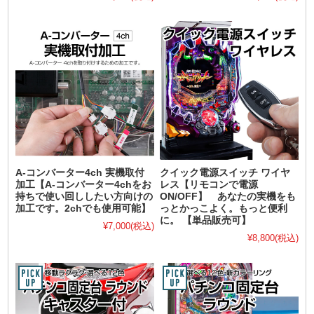
A-コンバーター4ch 実機取付
クイック電源スイッチ ワイヤ
加工【A-コンバーター4chをお
レス【リモコンで電源
持ちで使い回ししたい方向けの
ON/OFF】 あなたの実機をも
加工です。2chでも使用可能】
っとかっこよく。もっと便利
に。 【単品販売可】
¥7,000
(税込)
¥8,800
(税込)