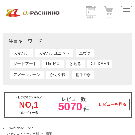
注目キーワード
スマパチ
スマパチユニット
エヴァ
ソードアート
Re:ゼロ
とある
GRIDMAN
アズールレーン
かぐや様
北斗の拳
＼おかげさまで業界／
レビュー数
NO,1
5070
レビューを見る
件
のレビュー数
A-PACHINKO TOP
パチンコ・メーカー別
高尾