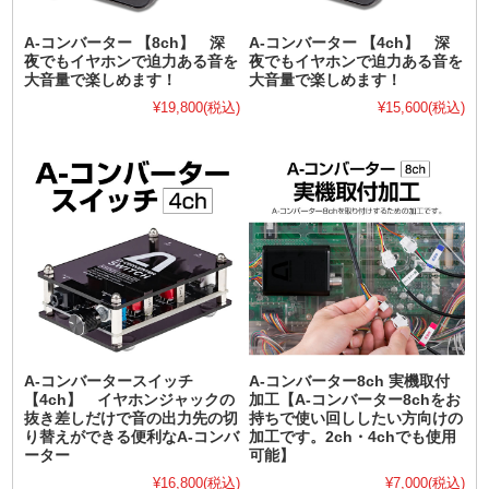
A-コンバーター 【8ch】 深
A-コンバーター 【4ch】 深
夜でもイヤホンで迫力ある音を
夜でもイヤホンで迫力ある音を
大音量で楽しめます！
大音量で楽しめます！
¥19,800
(税込)
¥15,600
(税込)
A-コンバータースイッチ
A-コンバーター8ch 実機取付
【4ch】 イヤホンジャックの
加工【A-コンバーター8chをお
抜き差しだけで音の出力先の切
持ちで使い回ししたい方向けの
り替えができる便利なA-コンバ
加工です。2ch・4chでも使用
ーター
可能】
¥16,800
(税込)
¥7,000
(税込)