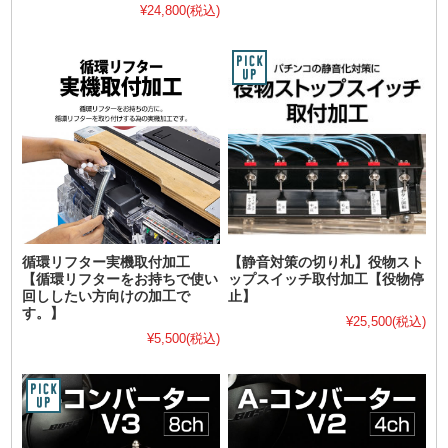
¥24,800
(税込)
循環リフター実機取付加工
【静音対策の切り札】役物スト
【循環リフターをお持ちで使い
ップスイッチ取付加工【役物停
回ししたい方向けの加工で
止】
す。】
¥25,500
(税込)
¥5,500
(税込)