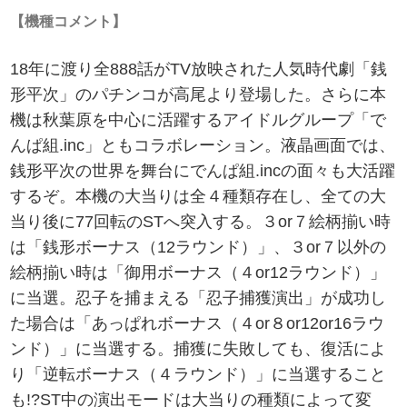
【機種コメント】
18年に渡り全888話がTV放映された人気時代劇「銭
形平次」のパチンコが高尾より登場した。さらに本
機は秋葉原を中心に活躍するアイドルグループ「で
んぱ組.inc」ともコラボレーション。液晶画面では、
銭形平次の世界を舞台にでんぱ組.incの面々も大活躍
するぞ。本機の大当りは全４種類存在し、全ての大
当り後に77回転のSTへ突入する。３or７絵柄揃い時
は「銭形ボーナス（12ラウンド）」、３or７以外の
絵柄揃い時は「御用ボーナス（４or12ラウンド）」
に当選。忍子を捕まえる「忍子捕獲演出」が成功し
た場合は「あっぱれボーナス（４or８or12or16ラウ
ンド）」に当選する。捕獲に失敗しても、復活によ
り「逆転ボーナス（４ラウンド）」に当選すること
も!?ST中の演出モードは大当りの種類によって変