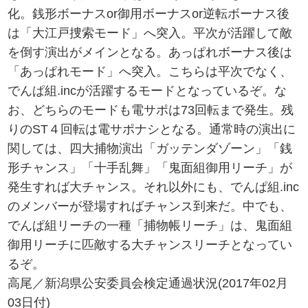
化。銭形ボーナスor御用ボーナスor逆転ボーナス後
は「大江戸捜索モード」へ突入。平次が活躍して敵
を倒す演出がメインとなる。あっぱれボーナス後は
「あっぱれモード」へ突入。こちらは平次でなく、
でんぱ組.incが活躍するモードとなっているぞ。な
お、どちらのモードも電サポは73回転まで発生。残
りのST４回転は電サポナシとなる。通常時の演出に
関しては、四大捕物演出「ガッテンダゾーン」「銭
形チャンス」「十手乱舞」「鬼面組御用リーチ」が
発生すれば大チャンス。それ以外にも、でんぱ組.inc
のメンバーが登場すればチャンス到来だ。中でも、
でんぱ組リーチの一種「捕物帳リーチ」は、鬼面組
御用リーチに匹敵する大チャンスリーチとなってい
るぞ。
高尾／新潟県公安委員会検定通過状況(2017年02月
03日付)