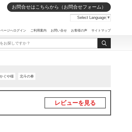
お問合せはこちらから（お問合せフォーム）
Select Language
▼
イページへログイン
ご利用案内
お問い合せ
お客様の声
サイトマップ
かぐや様
北斗の拳
レビューを見る