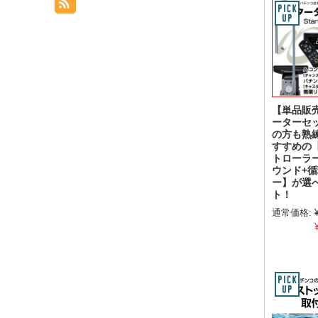
【単品販
ーターセ
の方も熟
すすめの
トローラ
ウンド+
ー】が選
ト！
通常価格: