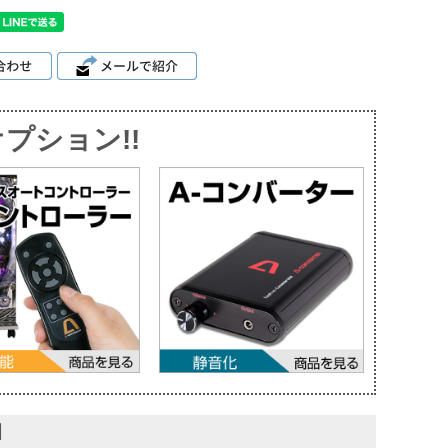
プション!!
】