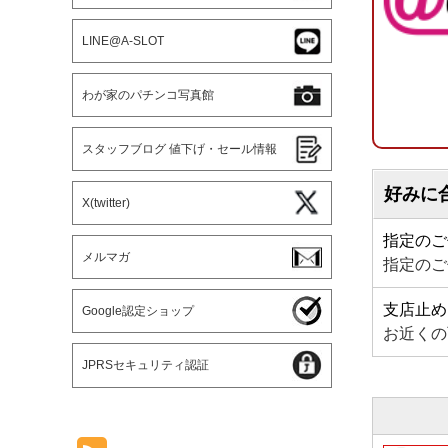
LINE@A-SLOT
わが家のパチンコ写真館
スタッフブログ 値下げ・セール情報
好みに
X(twitter)
指定のご
メルマガ
指定のご
支店止め
Google認定ショップ
お近くの
JPRSセキュリティ認証