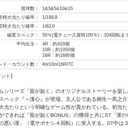
賞球数
1&3&5&10&15
常時大当たり確率
1/199.8
変時大当たり確率
1/62.0
確変スペック
50％(電チュー入賞時100％)：104回転ま
平均出玉
4R：約420個
10R：約1050個
16R：約1680個
ンド・カウント数
4or10or16R/7C
メント】
ムシリーズ「龍が如く」のオリジナルストーリーを楽し
スペック『～漢心』が登場。主人公である桐生一馬之介
大当たりという明確なゲーム性が貫かれている。初当た
ができれば「龍が如くBONUS」の獲得と共にST「漢の
の悪い漢」（電サポナシ４回転）に突入する。ST中は