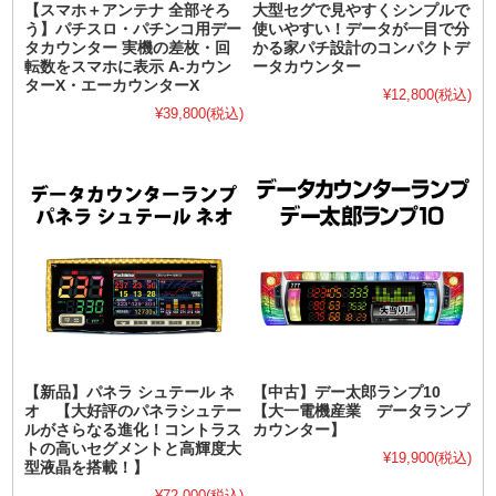
【スマホ＋アンテナ 全部そろ
大型セグで見やすくシンプルで
う】パチスロ・パチンコ用デー
使いやすい！データが一目で分
タカウンター 実機の差枚・回
かる家パチ設計のコンパクトデ
転数をスマホに表示 A-カウン
ータカウンター
ターX・エーカウンターX
¥12,800
(税込)
¥39,800
(税込)
【新品】パネラ シュテール ネ
【中古】デー太郎ランプ10
オ 【大好評のパネラシュテー
【大一電機産業 データランプ
ルがさらなる進化！コントラス
カウンター】
トの高いセグメントと高輝度大
¥19,900
(税込)
型液晶を搭載！】
¥72,000
(税込)