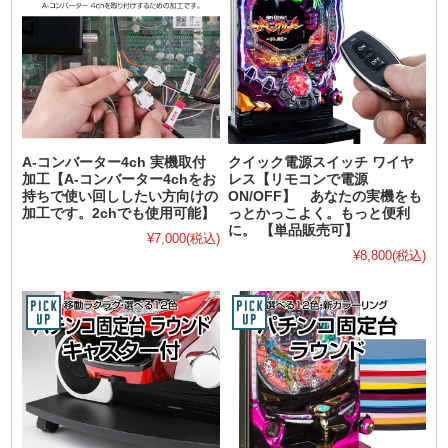
A-コンバーター4ch 実機取付
クイック電源スイッチ ワイヤ
加工【A-コンバーター4chをお
レス【リモコンで電源
持ちで使い回ししたい方向けの
ON/OFF】 あなたの実機をも
加工です。2chでも使用可能】
っとかっこよく。もっと便利
に。 【単品販売可】
¥7,000
(税込)
¥8,800
(税込)