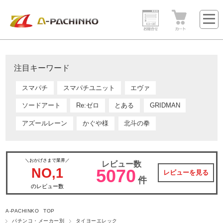
注目キーワード
スマパチ
スマパチユニット
エヴァ
ソードアート
Re:ゼロ
とある
GRIDMAN
アズールレーン
かぐや様
北斗の拳
＼おかげさまで業界／
レビュー数
NO,1
5070
レビューを見る
件
のレビュー数
A-PACHINKO TOP
パチンコ・メーカー別
タイヨーエレック