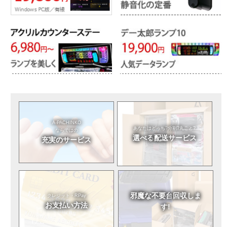
A-PACHINKO
あなたはどっち?
分割?丸ごと?
ならではの
選べる
配送サービス
充実のサービス
邪魔な不要台
回収しま
クレジット・RPay
お支払い方法
す!