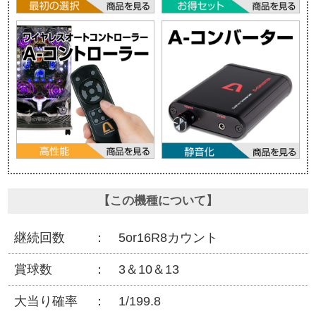
【この機種について】
継続回数
5or16R8カウント
賞球数
3＆10＆13
大当り確率
1/199.8