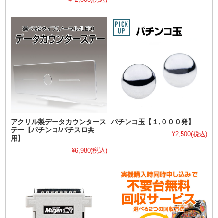
アクリル製データカウンタース
パチンコ玉【１,０００発】
テー【パチンコ/パチスロ共
¥2,500
(税込)
用】
¥6,980
(税込)