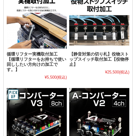
循環リフター実機取付加工
【静音対策の切り札】役物スト
【循環リフターをお持ちで使い
ップスイッチ取付加工【役物停
回ししたい方向けの加工で
止】
す。】
¥25,500
(税込)
¥5,500
(税込)