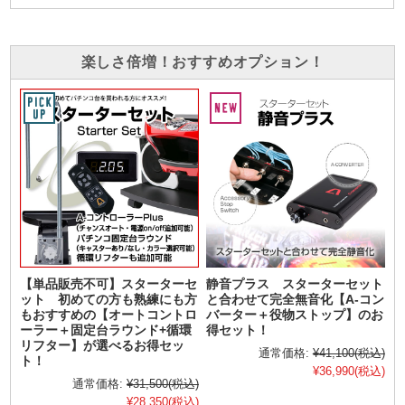
楽しさ倍増！おすすめオプション！
【単品販売不可】スターターセ
静音プラス スターターセット
ット 初めての方も熟練にも方
と合わせて完全無音化【A-コン
もおすすめの【オートコントロ
バーター＋役物ストップ】のお
ーラー＋固定台ラウンド+循環
得セット！
リフター】が選べるお得セッ
通常価格:
¥41,100
(税込)
ト！
¥36,990
(税込)
通常価格:
¥31,500
(税込)
¥28,350
(税込)