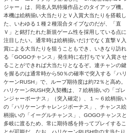
ジャー』は、同名人気特撮作品とのタイアップ機。
本機は絵柄揃い大当たりとＶ入賞大当たりを搭載し
た、いわゆる１種２種混合タイプなのだが、「直
Ｖ」と銘打たれた新規ゲーム性を採用している点に
注目したい。通常時は絵柄揃いだけでなく直撃Ｖ入
賞による大当たりを狙うこともでき、いきなり訪れ
る「GOGOチャンス」発生時に右打ちでＶ入賞させ
ることができれば大当たりとなるぞ。連チャンの鍵
を握るのは通常時から50％の確率で突入する「ハリ
ケーンRUSH」で、ループ期待度は約72％と高め。
ハリケーンRUSH突入契機は、７絵柄揃いの「ゴレ
ンジャーボーナス」（突入確定）、１～６絵柄揃い
の「ハリケーンチャレンジボーナス」、チャンス絵
柄揃いの「イーグルチャンス」、GOGOチャンスと
多岐に渡るため、常に期待感を持ってプレイするこ
とが可能だ。なお、ハリケーンRUSH中の大当たり