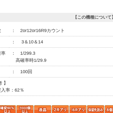
【この機種について
数
2or12or16R9カウント
3＆10＆14
確率
1/299.3
高確率時1/29.9
100回
 】
入率：62％