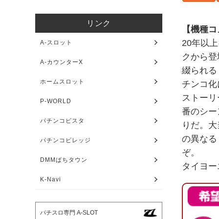
リンク
【機種コ
20年以
A-スロット
クから登
A-カウンターX
綴られる
ホームスロット
チンコ化
ストーリ
P-WORLD
番のシー
パチンコビスタ
りだ。大
の異なる
パチンコビレッジ
ぞ。
DMMぱちタウン
タイヨー
K-Navi
パチスロ専門 A-SLOT