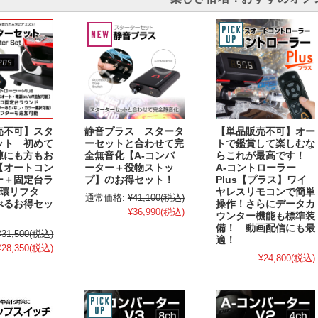
売不可】スタ
静音プラス スタータ
【単品販売不可】オー
ット 初めて
ーセットと合わせて完
トで鑑賞して楽しむな
練にも方もお
全無音化【A-コンバ
らこれが最高です！
【オートコン
ーター＋役物ストッ
A-コントローラー
ー＋固定台ラ
プ】のお得セット！
Plus【プラス】ワイ
循環リフタ
ヤレスリモコンで簡単
通常価格:
¥41,100
(税込)
べるお得セッ
操作！さらにデータカ
¥36,990
(税込)
ウンター機能も標準装
備！ 動画配信にも最
¥31,500
(税込)
適！
¥28,350
(税込)
¥24,800
(税込)