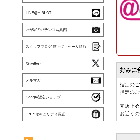
LINE@A-SLOT
わが家のパチンコ写真館
スタッフブログ 値下げ・セール情報
X(twitter)
好みに
メルマガ
指定のご
指定のご
Google認定ショップ
支店止め
お近くの
JPRSセキュリティ認証