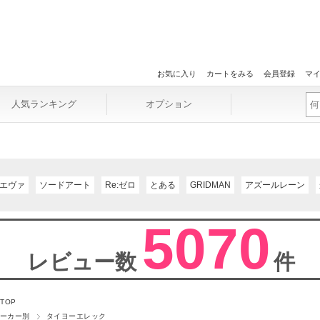
お気に入り
カートをみる
会員登録
マ
人気ランキング
オプション
エヴァ
ソードアート
Re:ゼロ
とある
GRIDMAN
アズールレーン
5070
レビュー数
件
 TOP
ーカー別
タイヨーエレック