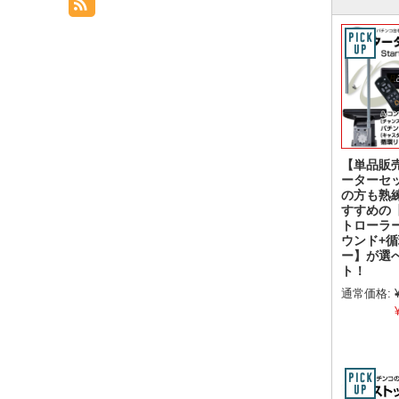
【単品販
ーターセ
の方も熟
すすめの
トローラ
ウンド+
ー】が選
ト！
通常価格: