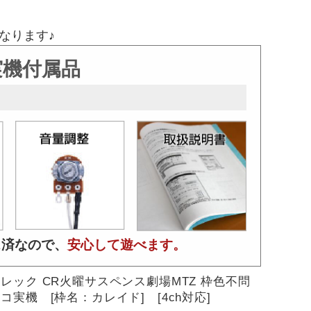
なります♪
実機付属品
ス済なので、
安心して遊べます。
レック CR火曜サスペンス劇場MTZ 枠色不問
コ実機 [枠名：カレイド] [4ch対応]