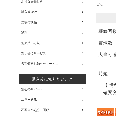
お得な会員特典
い。
購入前Q&A
実機付属品
継続回
送料
賞球数
お支払い方法
買い替えサービス
大当り
希望価格お知らせサービス
時短
購入後に知りたいこと
【 備考
安心のサポート
確変突
エラー解除
不要台の処分・回収