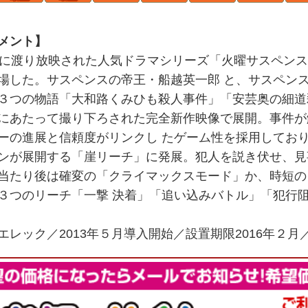
メント】
上に渡り放映された人気ドラマシリーズ「火曜サスペン
場した。サスペンスの帝王・船越英一郎 と、サスペン
３つの物語「大和路くみひも殺人事件」「安芸奥の細道
にあたって撮り下ろされた完全新作映像で展開。事件が
ーの進展と信頼度がリンクし たゲーム性を採用してお
ンが展開する「崖リーチ」に発展。犯人を説き伏せ、見
当たり後は確変の「クライマックスモード」か、時短の
３つのリーチ「一撃 決着」「追い込みバトル」「犯行
エレック／2013年５月導入開始／設置期限2016年２月