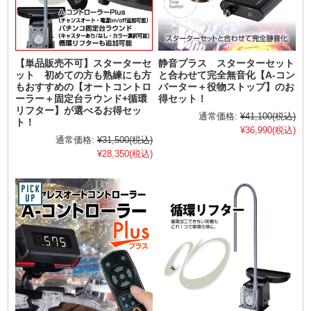
【単品販売不可】スターターセ
静音プラス スターターセット
ット 初めての方も熟練にも方
と合わせて完全無音化【A-コン
もおすすめの【オートコントロ
バーター＋役物ストップ】のお
ーラー＋固定台ラウンド+循環
得セット！
リフター】が選べるお得セッ
通常価格:
¥41,100
(税込)
ト！
¥36,990
(税込)
通常価格:
¥31,500
(税込)
¥28,350
(税込)