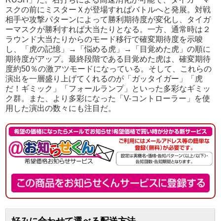
スクの前にミスターＸが登場すればバトルへと発展。対戦
相手や攻撃パターンによって勝利期待度が変化し、タイガ
ーマスクが勝利すれば大当たりとなる。一方、通常時は２
ラウンド大当たりからのモード移行で確変期待度を示唆
し、「虎の記憶」→「悩める虎」→「目覚めた虎」の順に
期待度がアップ。最終段階である目覚めた虎は、確変期待
度約50％の激アツモードになっている。そして、これらの
演出を一層盛り上げてくれるのが「ガッタイガー」「虎
だ！ギミック」「フォールランプ」といった多彩なギミッ
ク群。また、より多彩になった「V-コントローラー」を使
用した演出の数々にも注目だ。