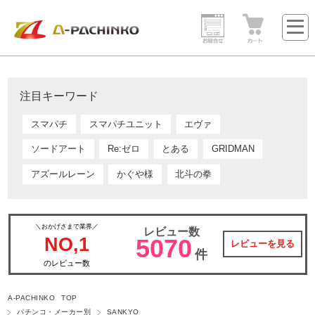
注目キーワード
スマパチ
スマパチユニット
エヴァ
ソードアート
Re:ゼロ
とある
GRIDMAN
アズールレーン
かぐや様
北斗の拳
＼おかげさまで業界／
レビュー数
NO,1
5070
レビューを見る
件
のレビュー数
A-PACHINKO TOP
パチンコ・メーカー別
SANKYO