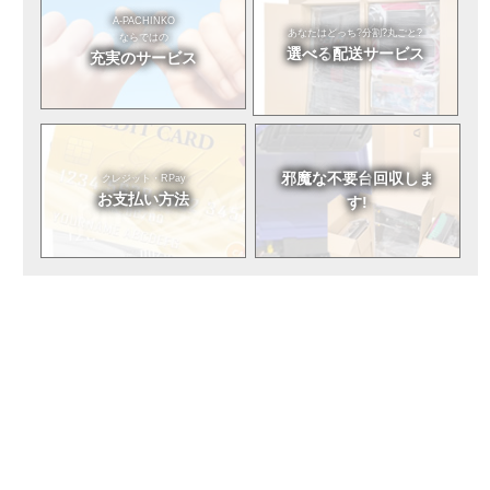
A-PACHINKO
あなたはどっち?
分割?丸ごと?
ならではの
選べる
配送サービス
充実のサービス
邪魔な不要台
回収しま
クレジット・RPay
お支払い方法
す!