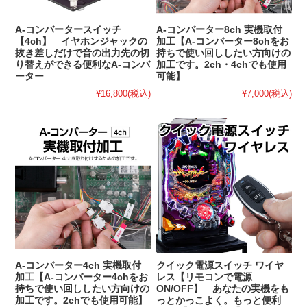
A-コンバータースイッチ
A-コンバーター8ch 実機取付
【4ch】 イヤホンジャックの
加工【A-コンバーター8chをお
抜き差しだけで音の出力先の切
持ちで使い回ししたい方向けの
り替えができる便利なA-コンバ
加工です。2ch・4chでも使用
ーター
可能】
¥16,800
(税込)
¥7,000
(税込)
A-コンバーター4ch 実機取付
クイック電源スイッチ ワイヤ
加工【A-コンバーター4chをお
レス【リモコンで電源
持ちで使い回ししたい方向けの
ON/OFF】 あなたの実機をも
加工です。2chでも使用可能】
っとかっこよく。もっと便利