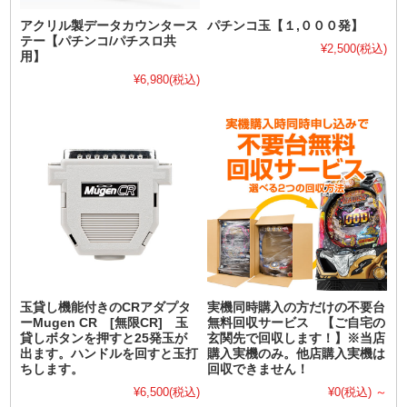
アクリル製データカウンタース
パチンコ玉【１,０００発】
テー【パチンコ/パチスロ共
¥2,500
(税込)
用】
¥6,980
(税込)
玉貸し機能付きのCRアダプタ
実機同時購入の方だけの不要台
ーMugen CR [無限CR] 玉
無料回収サービス 【ご自宅の
貸しボタンを押すと25発玉が
玄関先で回収します！】※当店
出ます。ハンドルを回すと玉打
購入実機のみ。他店購入実機は
ちします。
回収できません！
¥6,500
(税込)
¥0
(税込)
～