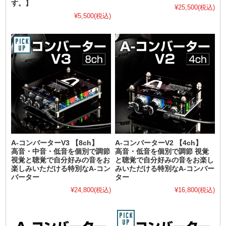
す。】
¥25,500
(税込)
¥5,500
(税込)
A-コンバーターV3 【8ch】
A-コンバーターV2 【4ch】
高音・中音・低音を個別で調節
高音・低音を個別で調節 視覚
視覚と聴覚で自分好みの音をお
と聴覚で自分好みの音をお楽し
楽しみいただける特別なA-コン
みいただける特別なA-コンバー
バーター
ター
¥24,800
(税込)
¥16,800
(税込)