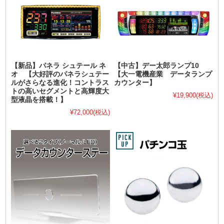
【新品】パネラ シュテール ネ
【中古】デー太郎ランプ10
オ 【大好評のパネラシュテー
【大一電機産業 データランプ
ルがさらなる進化！コントラス
カウンター】
トの高いセグメントと高輝度大
¥19,900
(税込)
型液晶を搭載！】
¥72,000
(税込)