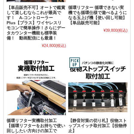
【単品販売不可】オートで鑑賞
循環リフター 循環できない実
して楽しむならこれが最高で
機でも循環仕様で遊べるように
す！ A-コントローラー
なる玉上げ機【使い回し可能】
Plus【プラス】ワイヤレスリ
【単品販売可能】
モコンで簡単操作！さらにデー
¥39,800
(税込)
タカウンター機能も標準装
備！ 動画配信にも最適！
¥24,800
(税込)
循環リフター実機取付加工
【静音対策の切り札】役物スト
【循環リフターをお持ちで使い
ップスイッチ取付加工【役物停
回ししたい方向けの加工で
止】