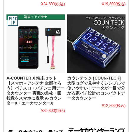
¥24,800
(税込)
¥19,800
(税込)
A-COUNTER X 端末セット
カウンテック [COUN-TECK]
【スマホ＋アンテナ 全部そろ
大型セグで見やすくシンプルで
う】パチスロ・パチンコ用デー
使いやすい！データが一目で分
タカウンター 実機の差枚・回
かる家パチ設計のコンパクトデ
転数をスマホに表示 A-カウン
ータカウンター
ターX・エーカウンターX
¥12,800
(税込)
¥39,800
(税込)