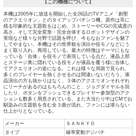
【この機種について】
本機は2005年に放送を開始した全26話のTVアニメ「創聖
のアクエリオン」とのタイアップパチンコ機。原作は耳に
残る印象的な主題歌をはじめ、ストーリーやCGの完成度の
高さ、そして完全変形・完全合体するロボットデザインの
実現など様々な分野で話題を呼び、今もなおファンを魅了
してやまない。本機はその世界観を演出や役モノなどにう
まく取り入れ、再現している。最大の特徴はテーマにもな
っている「合体」を役モノで表現している点だ。液晶上部
とステージ奥に隠れている役モノが液晶を覆う様に合体し
てアクエリオンの姿になる。これは様々な局面で見られ、
多くのプレイヤーを熱くさせるのは間違いないだろう。液
晶演出の方も抜かりはなく、３体のアクエリオンそれぞれ
にリーチがあるのはもちろんのこと、ジョグダイヤルを回
したり、ボタンをプッシュできるプレイヤー参加型のアク
ションも数多く用意されている。また大当たり中はCMでお
馴染みの主題歌を含む全３曲が流れ、ファンには堪らない
仕上がりとなっている。
メーカー
ＳＡＮＫＹＯ
タイプ
確率変動デジパチ