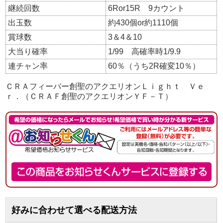
継続回数
6Ror15R 9カウント
出玉数
約430個or約1110個
賞球数
3＆4＆10
大当り確率
1/99 高確率時1/9.9
連チャン率
60％（うち2R確変10％）
ＣＲＡフィーバー創聖のアクエリオンＬｉｇｈｔ Ｖｅ
ｒ．（ＣＲＡＦ創聖のアクエリオンＹＦ－Ｔ）
好みに合わせて選べる配送方法