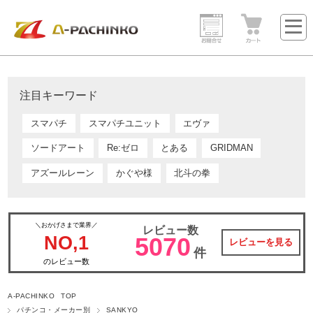
注目キーワード
スマパチ
スマパチユニット
エヴァ
ソードアート
Re:ゼロ
とある
GRIDMAN
アズールレーン
かぐや様
北斗の拳
＼おかげさまで業界／
レビュー数
NO,1
5070
レビューを見る
件
のレビュー数
A-PACHINKO TOP
パチンコ・メーカー別
SANKYO