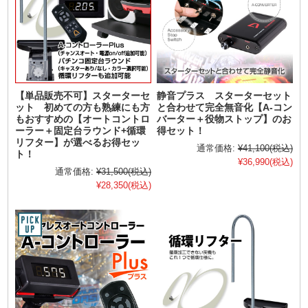
【単品販売不可】スターターセ
静音プラス スターターセット
ット 初めての方も熟練にも方
と合わせて完全無音化【A-コン
もおすすめの【オートコントロ
バーター＋役物ストップ】のお
ーラー＋固定台ラウンド+循環
得セット！
リフター】が選べるお得セッ
通常価格:
¥41,100
(税込)
ト！
¥36,990
(税込)
通常価格:
¥31,500
(税込)
¥28,350
(税込)