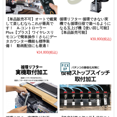
【単品販売不可】オートで鑑賞
循環リフター 循環できない実
して楽しむならこれが最高で
機でも循環仕様で遊べるように
す！ A-コントローラー
なる玉上げ機【使い回し可能】
Plus【プラス】ワイヤレスリ
【単品販売可能】
モコンで簡単操作！さらにデー
¥39,800
(税込)
タカウンター機能も標準装
備！ 動画配信にも最適！
¥24,800
(税込)