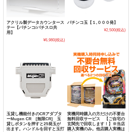
アクリル製データカウンタース
パチンコ玉【１,０００発】
テー【パチンコ/パチスロ共
¥2,500
(税込)
用】
¥6,980
(税込)
玉貸し機能付きのCRアダプタ
実機同時購入の方だけの不要台
ーMugen CR [無限CR] 玉
無料回収サービス 【ご自宅の
貸しボタンを押すと25発玉が
玄関先で回収します！】※当店
出ます。ハンドルを回すと玉打
購入実機のみ。他店購入実機は