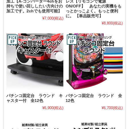
加工【A-コンバーター4chをお
レス【リモコンで電源
持ちで使い回ししたい方向けの
ON/OFF】 あなたの実機をも
加工です。2chでも使用可能】
っとかっこよく。もっと便利
に。 【単品販売可】
¥7,000
(税込)
¥8,800
(税込)
パチンコ固定台 ラウンド キ
パチンコ固定台 ラウンド 全
ャスター付 全12色
12色
¥6,900
(税込)
¥6,700
(税込)