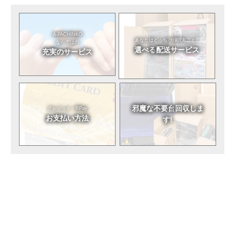
A-PACHINKO
あなたはどっち?
分割?丸ごと?
ならではの
選べる
配送サービス
充実のサービス
邪魔な不要台
回収しま
クレジット・RPay
お支払い方法
す!