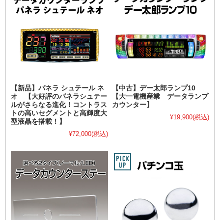
【新品】パネラ シュテール ネ
【中古】デー太郎ランプ10
オ 【大好評のパネラシュテー
【大一電機産業 データランプ
ルがさらなる進化！コントラス
カウンター】
トの高いセグメントと高輝度大
¥19,900
(税込)
型液晶を搭載！】
¥72,000
(税込)