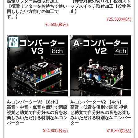
循環リフター実機取付加工
【静音対策の切り札】役物スト
【循環リフターをお持ちで使い
ップスイッチ取付加工【役物停
回ししたい方向けの加工で
止】
す。】
¥25,500
(税込)
¥5,500
(税込)
A-コンバーターV3 【8ch】
A-コンバーターV2 【4ch】
高音・中音・低音を個別で調節
高音・低音を個別で調節 視覚
視覚と聴覚で自分好みの音をお
と聴覚で自分好みの音をお楽し
楽しみいただける特別なA-コン
みいただける特別なA-コンバー
バーター
ター
¥24,800
(税込)
¥16,800
(税込)