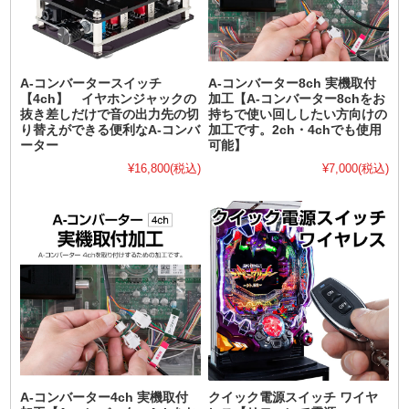
A-コンバータースイッチ
A-コンバーター8ch 実機取付
【4ch】 イヤホンジャックの
加工【A-コンバーター8chをお
抜き差しだけで音の出力先の切
持ちで使い回ししたい方向けの
り替えができる便利なA-コンバ
加工です。2ch・4chでも使用
ーター
可能】
¥16,800
(税込)
¥7,000
(税込)
A-コンバーター4ch 実機取付
クイック電源スイッチ ワイヤ