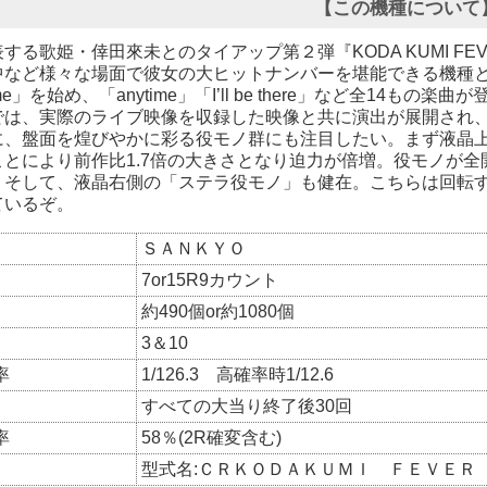
【この機種について
する歌姫・倖田來未とのタイアップ第２弾『KODA KUMI FEVER 
中など様々な場面で彼女の大ヒットナンバーを堪能できる機種
 me」を始め、「anytime」「I’ll be there」など全14
」では、実際のライブ映像を収録した映像と共に演出が展開され
に、盤面を煌びやかに彩る役モノ群にも注目したい。まず液晶上
ことにより前作比1.7倍の大きさとなり迫力が倍増。役モノが全
。そして、液晶右側の「ステラ役モノ」も健在。こちらは回転
ているぞ。
ＳＡＮＫＹＯ
7or15R9カウント
約490個or約1080個
3＆10
率
1/126.3 高確率時1/12.6
すべての大当り終了後30回
率
58％(2R確変含む)
型式名:ＣＲＫＯＤＡＫＵＭＩ ＦＥＶＥＲ