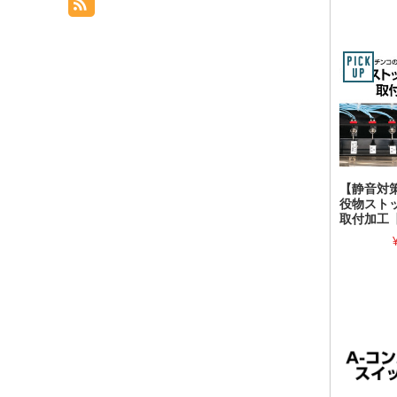
【静音対
役物スト
取付加工