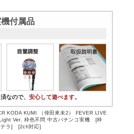
実機付属品
ス済なので、
安心して遊べます。
CR KODA KUMI （倖田來未2） FEVER LIVE
2 Light Ver. 枠色不問 中古パチンコ実機 [枠
ラ] [2ch対応]