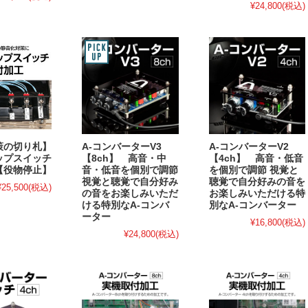
¥24,800
(税込)
策の切り札】
A-コンバーターV3
A-コンバーターV2
ップスイッチ
【8ch】 高音・中
【4ch】 高音・低音
【役物停止】
音・低音を個別で調節
を個別で調節 視覚と
視覚と聴覚で自分好み
聴覚で自分好みの音を
¥25,500
(税込)
の音をお楽しみいただ
お楽しみいただける特
ける特別なA-コンバ
別なA-コンバーター
ーター
¥16,800
(税込)
¥24,800
(税込)