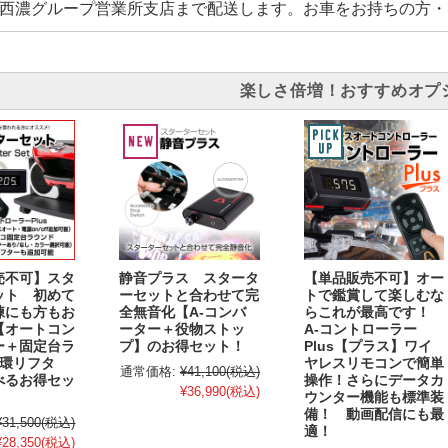
西濃グループ営業所支店まで配送します。お車をお持ちの方・
楽しさ倍増！おすすめオプ
売不可】スタ
静音プラス スタータ
【単品販売不可】オー
ット 初めて
ーセットと合わせて完
トで鑑賞して楽しむな
練にも方もお
全無音化【A-コンバ
らこれが最高です！
【オートコン
ーター＋役物ストッ
A-コントローラー
ー＋固定台ラ
プ】のお得セット！
Plus【プラス】ワイ
循環リフタ
ヤレスリモコンで簡単
通常価格:
¥41,100
(税込)
べるお得セッ
操作！さらにデータカ
¥36,990
(税込)
ウンター機能も標準装
備！ 動画配信にも最
¥31,500
(税込)
適！
¥28,350
(税込)