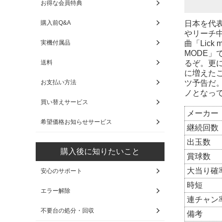
お得な会員特典
日本を代表
購入前Q&A
やリーチ
曲「Lick
実機付属品
MODE
るぞ。更
送料
に増えた
ツ予告だ
お支払い方法
ノとなっ
買い替えサービス
メーカー
希望価格お知らせサービス
継続回数
出玉数
購入後に知りたいこと
賞球数
大当り確
安心のサポート
時短
エラー解除
連チャン
不要台の処分・回収
備考