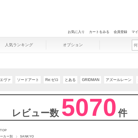
お気に入り
カートをみる
会員登録
マ
人気ランキング
オプション
エヴァ
ソードアート
Re:ゼロ
とある
GRIDMAN
アズールレーン
5070
レビュー数
件
 TOP
ーカー別
SANKYO