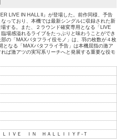
】
LIVE IN HALL II』が登場した。前作同様、予告
となっており、本機では最新シングルに収録された新
もの楽曲が登場する。また、２ラウンド確変専用となる「LIVE
、臨場感溢れるライブをたっぷりと味わうことができ
部の「MAXバタフライ役モノ」は、羽の枚数が４枚
開となる「MAXバタフライ予告」は本機屈指の激ア
すれば激アツの実写系リーチへと発展する重要な役モ
 ＬＩＶＥ ＩＮ ＨＡＬＬＩＩＹＦ‐Ｔ