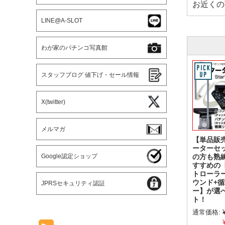
お近くの
LINE@A-SLOT
わが家のパチンコ写真館
スタッフブログ 値下げ・セール情報
X(twitter)
メルマガ
【単品販
ーターセ
Google認定ショップ
の方も熟
すすめの
トローラ
ウンド+
JPRSセキュリティ認証
ー】が選
ト！
通常価格: