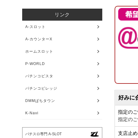
リンク
A-スロット
A-カウンターX
ホームスロット
P-WORLD
パチンコビスタ
パチンコビレッジ
好みに
DMMぱちタウン
指定のご
K-Navi
指定のご
支店止め
パチスロ専門 A-SLOT