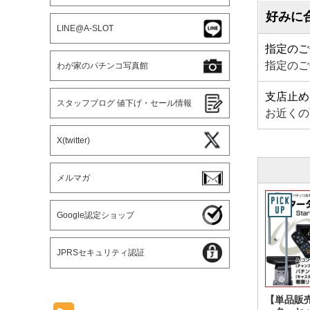
好みに
LINE@A-SLOT
指定のご
指定のご
わが家のパチンコ写真館
支店止め
スタッフブログ 値下げ・セール情報
お近くの
X(twitter)
メルマガ
Google認定ショップ
JPRSセキュリティ認証
【単品販