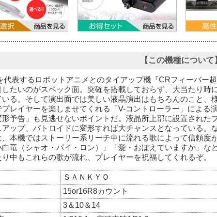
【この機種について
代を代表するロボットアニメとのタイアップ機『CRフィーバー超
目したいのがスペック面。突確を搭載しておらず、大当たり時には
ている。そして演出面では美しい液晶演出はもちろんのこと、
でプレイヤーを楽しませてくれる「V-コントローラー」による
変形予告」も見逃せないポイントだ。液晶所上部に設置された
スアップ、バトロイドに変形すれば大チャンスとなっている。
は、本機ではストーリー系リーチ中に流れる歌によって信頼度
小白竜（シャオ・パイ・ロン）」「愛・おぼえていますか」な
たり中もこれらの歌が流れ、プレイヤーを祝福してくれるぞ。
ＳＡＮＫＹＯ
15or16R8カウント
3＆10＆14