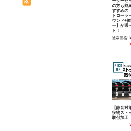
ーターセ
の方も熟
すすめの
トローラ
ウンド+
ー】が選
ト！
通常価格:
【静音対
役物スト
取付加工