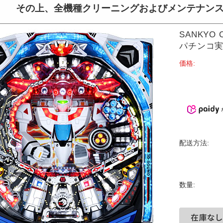
その上、全機種クリーニングおよび
メンテナン
SANKY
パチンコ実機
価格:
配送方法:
数量: