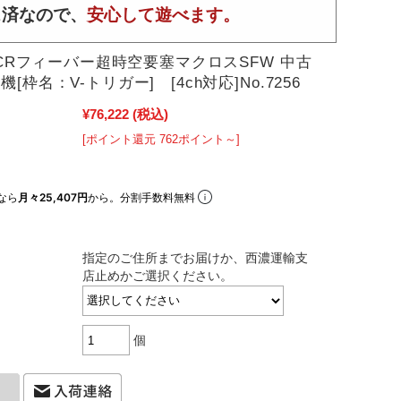
ス済なので、
安心して遊べます。
O CRフィーバー超時空要塞マクロスSFW 中古
[枠名：V-トリガー] [4ch対応]No.7256
¥76,222
(税込)
[ポイント還元 762ポイント～]
なら
月々25,407円
から。分割手数料無料
指定のご住所までお届けか、西濃運輸支
店止めかご選択ください。
個