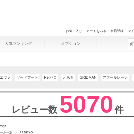
お気に入り
カートをみる
会員登録
マ
人気ランキング
オプション
エヴァ
ソードアート
Re:ゼロ
とある
GRIDMAN
アズールレーン
5070
レビュー数
件
 TOP
ーカー別
SANKYO