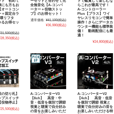
ット 初めて
ーセットと合わせて完
トで鑑賞して楽しむな
練にも方もお
全無音化【A-コンバ
らこれが最高です！
【オートコン
ーター＋役物ストッ
A-コントローラー
ー＋固定台ラ
プ】のお得セット！
Plus【プラス】ワイ
循環リフタ
ヤレスリモコンで簡単
通常価格:
¥41,100
(税込)
べるお得セッ
操作！さらにデータカ
¥36,990
(税込)
ウンター機能も標準装
備！ 動画配信にも最
¥31,500
(税込)
適！
¥28,350
(税込)
¥24,800
(税込)
策の切り札】
A-コンバーターV3
A-コンバーターV2
ップスイッチ
【8ch】 高音・中
【4ch】 高音・低音
【役物停止】
音・低音を個別で調節
を個別で調節 視覚と
視覚と聴覚で自分好み
聴覚で自分好みの音を
¥25,500
(税込)
の音をお楽しみいただ
お楽しみいただける特