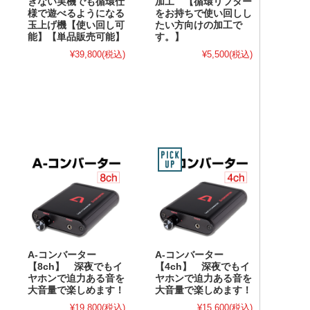
きない実機でも循環仕
加工 【循環リフター
様で遊べるようになる
をお持ちで使い回しし
玉上げ機【使い回し可
たい方向けの加工で
能】【単品販売可能】
す。】
¥39,800
(税込)
¥5,500
(税込)
A-コンバーター
A-コンバーター
【8ch】 深夜でもイ
【4ch】 深夜でもイ
ヤホンで迫力ある音を
ヤホンで迫力ある音を
大音量で楽しめます！
大音量で楽しめます！
¥19,800
(税込)
¥15,600
(税込)