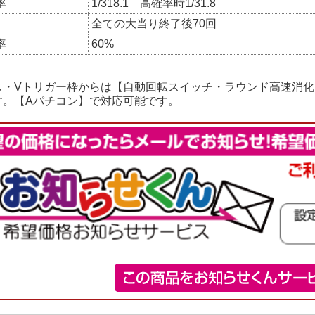
率
1/318.1 高確率時1/31.8
全ての大当り終了後70回
率
60%
ス・Vトリガー枠からは【自動回転スイッチ・ラウンド高速消
す。【Aパチコン】で対応可能です。