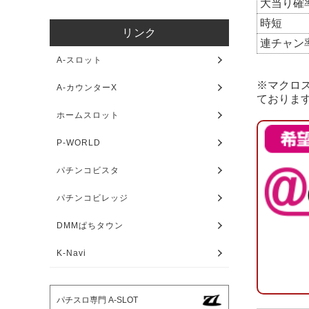
大当り確
時短
リンク
連チャン
A-スロット
※マクロ
A-カウンターX
ておりま
ホームスロット
P-WORLD
パチンコビスタ
パチンコビレッジ
DMMぱちタウン
K-Navi
パチスロ専門 A-SLOT