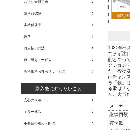
お得な会員特典
購入前Q&A
実機付属品
送料
1980年
お支払い方法
でまず注
能となっ
買い替えサービス
クション
た「役物
希望価格お知らせサービス
ばチャン
る「歌」
る歌は「
購入後に知りたいこと
ん、大当
安心のサポート
メーカー
エラー解除
継続回数
賞球数
不要台の処分・回収