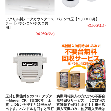
アクリル製データカウンタース
パチンコ玉【１,０００発】
テー【パチンコ/パチスロ共
¥2,500
(税込)
用】
¥6,980
(税込)
玉貸し機能付きのCRアダプタ
実機同時購入の方だけの不要台
ーMugen CR [無限CR] 玉
無料回収サービス 【ご自宅の
貸しボタンを押すと25発玉が
玄関先で回収します！】※当店
出ます。ハンドルを回すと玉打
購入実機のみ。他店購入実機は