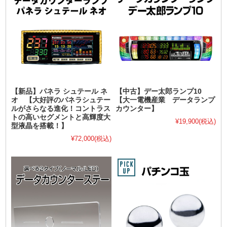
【新品】パネラ シュテール ネ
【中古】デー太郎ランプ10
オ 【大好評のパネラシュテー
【大一電機産業 データランプ
ルがさらなる進化！コントラス
カウンター】
トの高いセグメントと高輝度大
¥19,900
(税込)
型液晶を搭載！】
¥72,000
(税込)