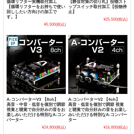
循環リフター実機取付加工
【静音対策の切り札】役物スト
【循環リフターをお持ちで使い
ップスイッチ取付加工【役物停
回ししたい方向けの加工で
止】
す。】
¥25,500
(税込)
¥5,500
(税込)
A-コンバーターV3 【8ch】
A-コンバーターV2 【4ch】
高音・中音・低音を個別で調節
高音・低音を個別で調節 視覚
視覚と聴覚で自分好みの音をお
と聴覚で自分好みの音をお楽し
楽しみいただける特別なA-コン
みいただける特別なA-コンバー
バーター
ター
¥24,800
(税込)
¥16,800
(税込)