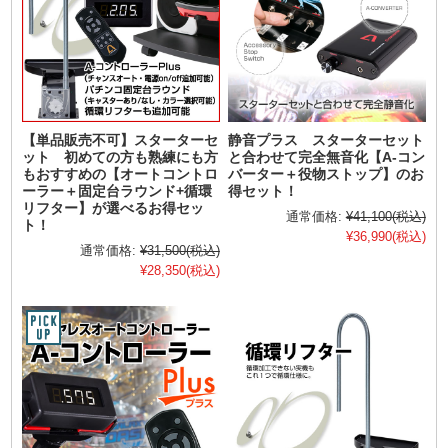
【単品販売不可】スターターセ
静音プラス スターターセット
ット 初めての方も熟練にも方
と合わせて完全無音化【A-コン
もおすすめの【オートコントロ
バーター＋役物ストップ】のお
ーラー＋固定台ラウンド+循環
得セット！
リフター】が選べるお得セッ
通常価格:
¥41,100
(税込)
ト！
¥36,990
(税込)
通常価格:
¥31,500
(税込)
¥28,350
(税込)