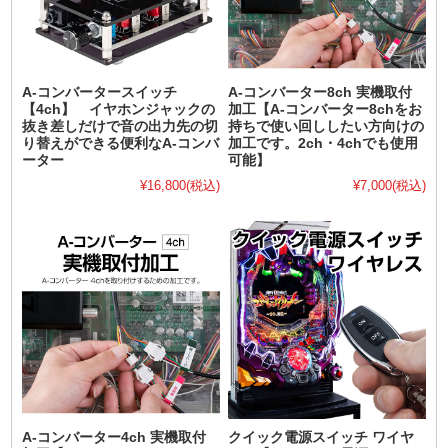
A-コンバータースイッチ
A-コンバーター8ch 実機取付
【4ch】 イヤホンジャックの
加工【A-コンバーター8chをお
抜き差しだけで音の出力先の切
持ちで使い回ししたい方向けの
り替えができる便利なA-コンバ
加工です。2ch・4chでも使用
ーター
可能】
¥16,800
(税込)
¥7,000
(税込)
A-コンバーター4ch 実機取付
クイック電源スイッチ ワイヤ