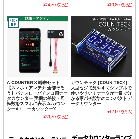
¥24,800
(税込)
¥19,800
(税込)
A-COUNTER X 端末セット
カウンテック [COUN-TECK]
【スマホ＋アンテナ 全部そろ
大型セグで見やすくシンプルで
う】パチスロ・パチンコ用デー
使いやすい！データが一目で分
タカウンター 実機の差枚・回
かる家パチ設計のコンパクトデ
転数をスマホに表示 A-カウン
ータカウンター
ターX・エーカウンターX
¥12,800
(税込)
¥39,800
(税込)