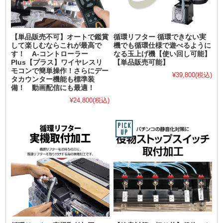
【単品販売不可】オートで鑑賞
循環リフター 循環できない実
して楽しむならこれが最高で
機でも循環仕様で遊べるように
す！ A-コントローラー
なる玉上げ機【使い回し可能】
Plus【プラス】ワイヤレスリ
【単品販売可能】
モコンで簡単操作！さらにデー
¥39,800
(税込)
タカウンター機能も標準装
備！ 動画配信にも最適！
¥24,800
(税込)