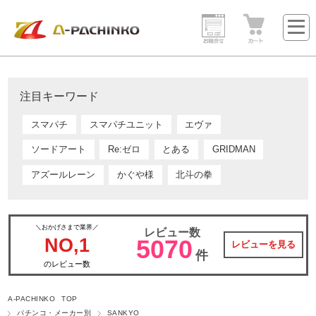
注目キーワード
スマパチ
スマパチユニット
エヴァ
ソードアート
Re:ゼロ
とある
GRIDMAN
アズールレーン
かぐや様
北斗の拳
＼おかげさまで業界／
レビュー数
NO,1
5070
レビューを見る
件
のレビュー数
A-PACHINKO TOP
パチンコ・メーカー別
SANKYO