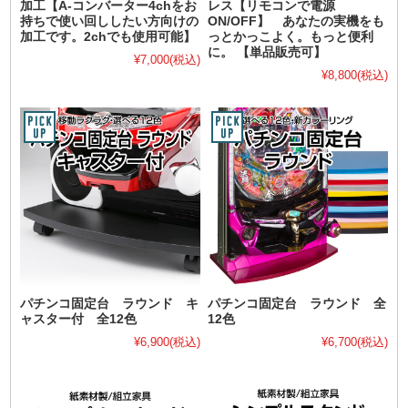
加工【A-コンバーター4chをお
レス【リモコンで電源
持ちで使い回ししたい方向けの
ON/OFF】 あなたの実機をも
加工です。2chでも使用可能】
っとかっこよく。もっと便利
に。 【単品販売可】
¥7,000
(税込)
¥8,800
(税込)
パチンコ固定台 ラウンド キ
パチンコ固定台 ラウンド 全
ャスター付 全12色
12色
¥6,900
(税込)
¥6,700
(税込)