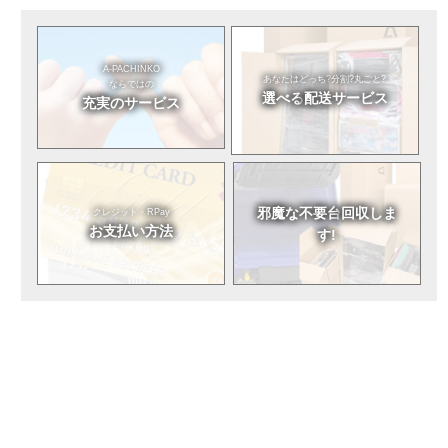
A-PACHINKO
あなたはどっち?
分割?丸ごと?
ならではの
選べる
配送サービス
充実のサービス
邪魔な不要台
回収しま
クレジット・RPay
お支払い方法
す!