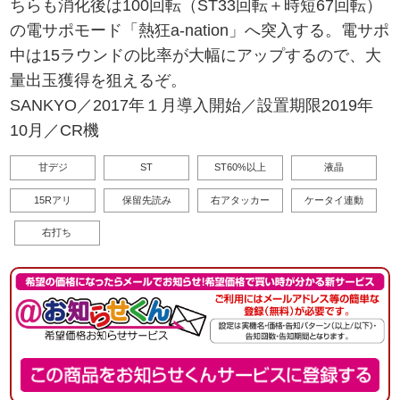
ちらも消化後は100回転（ST33回転＋時短67回転）
の電サポモード「熱狂a-nation」へ突入する。電サポ
中は15ラウンドの比率が大幅にアップするので、大
量出玉獲得を狙えるぞ。
SANKYO／2017年１月導入開始／設置期限2019年
10月／CR機
甘デジ
ST
ST60%以上
液晶
15Rアリ
保留先読み
右アタッカー
ケータイ連動
右打ち