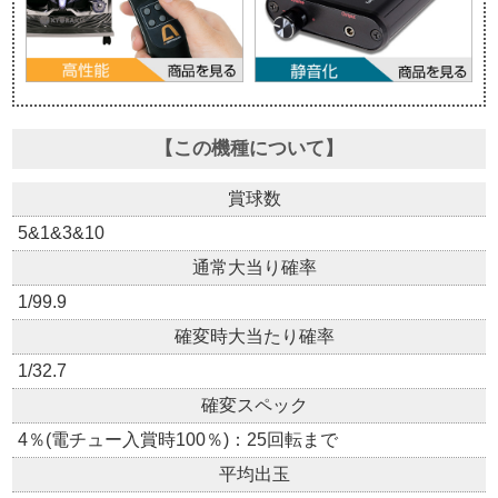
【この機種について】
賞球数
5&1&3&10
通常大当り確率
1/99.9
確変時大当たり確率
1/32.7
確変スペック
4％(電チュー入賞時100％)：25回転まで
平均出玉