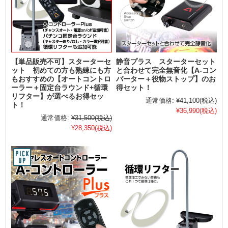
【単品販売不可】スターターセ
静音プラス スターターセット
ット 初めての方も熟練にも方
と合わせて完全無音化【A-コン
もおすすめの【オートコントロ
バーター＋役物ストップ】のお
ーラー＋固定台ラウンド+循環
得セット！
リフター】が選べるお得セッ
通常価格:
¥41,100
(税込)
ト！
¥36,990
(税込)
通常価格:
¥31,500
(税込)
¥28,350
(税込)