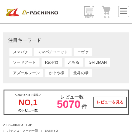
注目キーワード
スマパチ
スマパチユニット
エヴァ
ソードアート
Re:ゼロ
とある
GRIDMAN
アズールレーン
かぐや様
北斗の拳
＼おかげさまで業界／
レビュー数
NO,1
5070
レビューを見る
件
のレビュー数
A-PACHINKO TOP
パチンコ・メーカー別
SANKYO