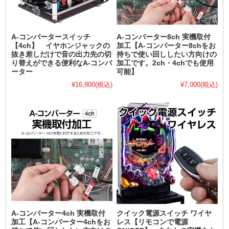
A-コンバータースイッチ
A-コンバーター8ch 実機取付
【4ch】 イヤホンジャックの
加工【A-コンバーター8chをお
抜き差しだけで音の出力先の切
持ちで使い回ししたい方向けの
り替えができる便利なA-コンバ
加工です。2ch・4chでも使用
ーター
可能】
¥16,800
(税込)
¥7,000
(税込)
A-コンバーター4ch 実機取付
クイック電源スイッチ ワイヤ
加工【A-コンバーター4chをお
レス【リモコンで電源