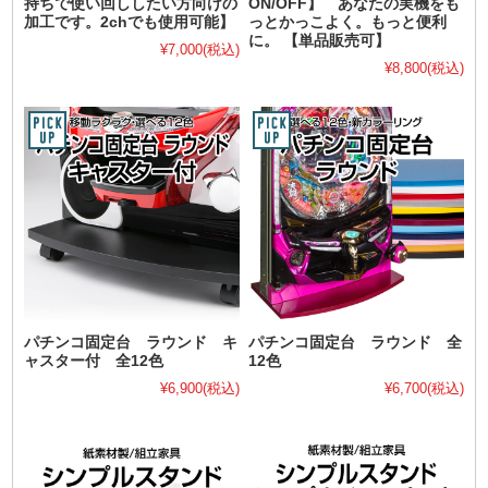
持ちで使い回ししたい方向けの
ON/OFF】 あなたの実機をも
加工です。2chでも使用可能】
っとかっこよく。もっと便利
に。 【単品販売可】
¥7,000
(税込)
¥8,800
(税込)
パチンコ固定台 ラウンド キ
パチンコ固定台 ラウンド 全
ャスター付 全12色
12色
¥6,900
(税込)
¥6,700
(税込)