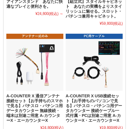
アイアンスタンド あなたに快
【組立式】スタイルキャビネッ
適なプレイと便利さを。
ト あなたの実機をよりスタイ
リッシュに魅せる。スロット・
¥24,800
(税込)
～
パチンコ兼用キャビネット。
¥59,800
(税込)
A-COUNTER X 通信アンテナ
A-COUNTER X USB接続セッ
接続セット【お手持ちのスマホ
ト【お手持ちのパソコンで見
で見る】パチスロ・パチンコ用
る】パチスロ・パチンコ用デー
データカウンター 無線接続・
タカウンター 接続ケーブル一
端末は別途ご用意 A-カウンタ
式付属・PCは別途ご用意 A-カ
ーX・エーカウンターX
ウンターX・エーカウンターX
¥24,800
(税込)
¥19,800
(税込)