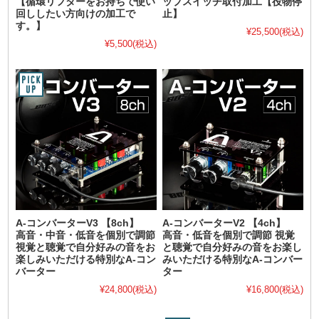
【循環リフターをお持ちで使い
ップスイッチ取付加工【役物停
回ししたい方向けの加工で
止】
す。】
¥25,500
(税込)
¥5,500
(税込)
A-コンバーターV3 【8ch】
A-コンバーターV2 【4ch】
高音・中音・低音を個別で調節
高音・低音を個別で調節 視覚
視覚と聴覚で自分好みの音をお
と聴覚で自分好みの音をお楽し
楽しみいただける特別なA-コン
みいただける特別なA-コンバー
バーター
ター
¥24,800
(税込)
¥16,800
(税込)