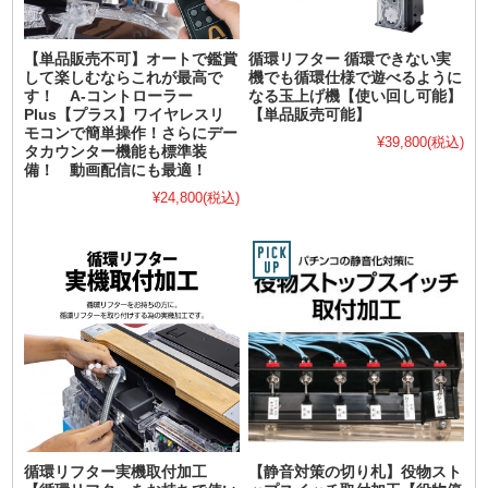
【単品販売不可】オートで鑑賞
循環リフター 循環できない実
して楽しむならこれが最高で
機でも循環仕様で遊べるように
す！ A-コントローラー
なる玉上げ機【使い回し可能】
Plus【プラス】ワイヤレスリ
【単品販売可能】
モコンで簡単操作！さらにデー
¥39,800
(税込)
タカウンター機能も標準装
備！ 動画配信にも最適！
¥24,800
(税込)
循環リフター実機取付加工
【静音対策の切り札】役物スト