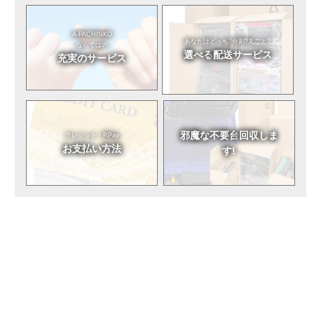
A-PACHINKO
あなたはどっち?
分割?丸ごと?
ならではの
選べる
配送サービス
充実のサービス
邪魔な不要台
回収しま
クレジット・RPay
お支払い方法
す!