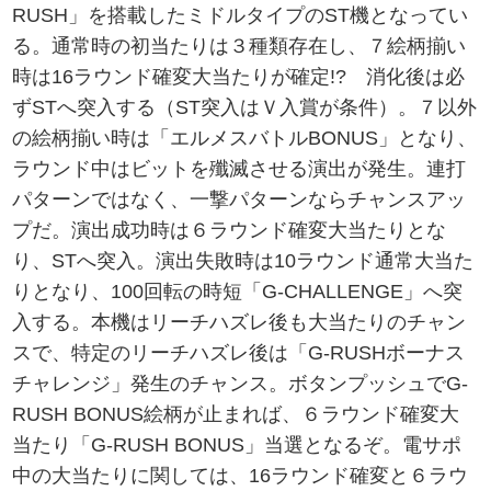
RUSH」を搭載したミドルタイプのST機となってい
る。通常時の初当たりは３種類存在し、７絵柄揃い
時は16ラウンド確変大当たりが確定!? 消化後は必
ずSTへ突入する（ST突入はＶ入賞が条件）。７以外
の絵柄揃い時は「エルメスバトルBONUS」となり、
ラウンド中はビットを殲滅させる演出が発生。連打
パターンではなく、一撃パターンならチャンスアッ
プだ。演出成功時は６ラウンド確変大当たりとな
り、STへ突入。演出失敗時は10ラウンド通常大当た
りとなり、100回転の時短「G-CHALLENGE」へ突
入する。本機はリーチハズレ後も大当たりのチャン
スで、特定のリーチハズレ後は「G-RUSHボーナス
チャレンジ」発生のチャンス。ボタンプッシュでG-
RUSH BONUS絵柄が止まれば、６ラウンド確変大
当たり「G-RUSH BONUS」当選となるぞ。電サポ
中の大当たりに関しては、16ラウンド確変と６ラウ