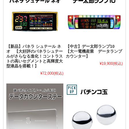
【新品】パネラ シュテール ネ
【中古】デー太郎ランプ10
オ 【大好評のパネラシュテー
【大一電機産業 データランプ
ルがさらなる進化！コントラス
カウンター】
トの高いセグメントと高輝度大
¥19,900
(税込)
型液晶を搭載！】
¥72,000
(税込)