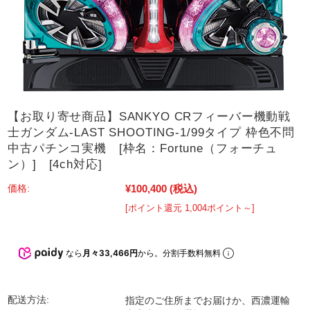
【お取り寄せ商品】SANKYO CRフィーバー機動戦
士ガンダム-LAST SHOOTING-1/99タイプ 枠色不問
中古パチンコ実機 [枠名：Fortune（フォーチュ
ン）] [4ch対応]
¥100,400
(税込)
価格:
[ポイント還元 1,004ポイント～]
なら
月々33,466円
から。分割手数料無料
配送方法:
指定のご住所までお届けか、西濃運輸