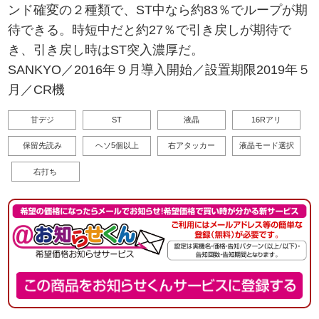
ンド確変の２種類で、ST中なら約83％でループが期
待できる。時短中だと約27％で引き戻しが期待で
き、引き戻し時はST突入濃厚だ。
SANKYO／2016年９月導入開始／設置期限2019年５
月／CR機
甘デジ
ST
液晶
16Rアリ
保留先読み
ヘソ5個以上
右アタッカー
液晶モード選択
右打ち