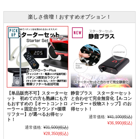
楽しさ倍増！おすすめオプション！
【単品販売不可】スターターセ
静音プラス スターターセット
ット 初めての方も熟練にも方
と合わせて完全無音化【A-コン
もおすすめの【オートコントロ
バーター＋役物ストップ】のお
ーラー＋固定台ラウンド+循環
得セット！
リフター】が選べるお得セッ
通常価格:
¥41,100
(税込)
ト！
¥36,990
(税込)
通常価格:
¥31,500
(税込)
¥28,350
(税込)