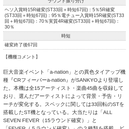
ラウンド振り分け
ヘソ入賞時15R確変(ST33回＋時短67回)：5％5R確変
(ST33回＋時短67回)：95％電チュー入賞時15R確変(ST33
回＋時短67回)：70％実質4R確変(ST33回＋時短67回)：
30％
時短
確変終了後67回
【機種コメント】
巨大音楽イベント「a-nation」との異色タイアップ機
種『CRフィーバーa-nation』がSANKYOより登場し
た。本機は全15アーティスト・楽曲45曲を収録して
おり、選んだアーティストによって背景・予告・リ
ーチが変化する。スペックに関しては33回転のSTを
搭載したST機となっている。大当たりは「ALL
SEVEN FEVER（15ラウンド確変）」と
「FEVER（５ラウンド確変）」の２種類を搭載。ど