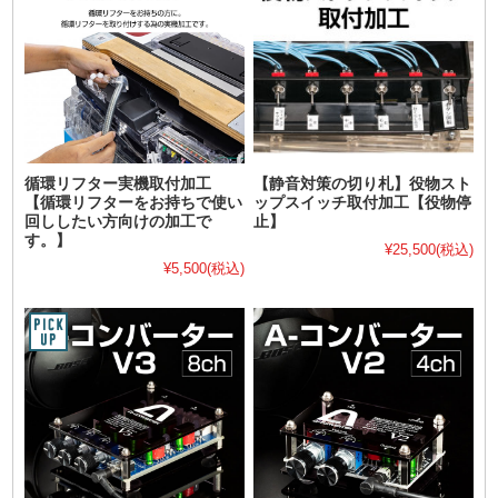
循環リフター実機取付加工
【静音対策の切り札】役物スト
【循環リフターをお持ちで使い
ップスイッチ取付加工【役物停
回ししたい方向けの加工で
止】
す。】
¥25,500
(税込)
¥5,500
(税込)