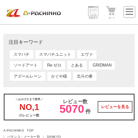
注目キーワード
スマパチ
スマパチユニット
エヴァ
ソードアート
Re:ゼロ
とある
GRIDMAN
アズールレーン
かぐや様
北斗の拳
＼おかげさまで業界／
レビュー数
NO,1
5070
レビューを見る
件
のレビュー数
A-PACHINKO TOP
パチンコ・メーカー別
SANKYO