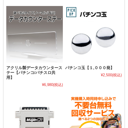
アクリル製データカウンタース
パチンコ玉【１,０００発】
テー【パチンコ/パチスロ共
¥2,500
(税込)
用】
¥6,980
(税込)