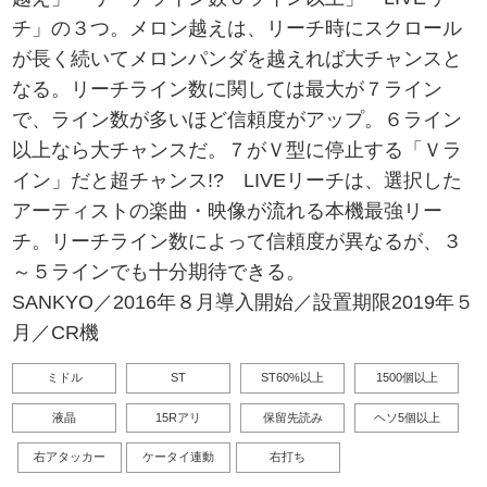
チ」の３つ。メロン越えは、リーチ時にスクロール
が長く続いてメロンパンダを越えれば大チャンスと
なる。リーチライン数に関しては最大が７ライン
で、ライン数が多いほど信頼度がアップ。６ライン
以上なら大チャンスだ。７がＶ型に停止する「Ｖラ
イン」だと超チャンス!? LIVEリーチは、選択した
アーティストの楽曲・映像が流れる本機最強リー
チ。リーチライン数によって信頼度が異なるが、３
～５ラインでも十分期待できる。
SANKYO／2016年８月導入開始／設置期限2019年５
月／CR機
ミドル
ST
ST60%以上
1500個以上
液晶
15Rアリ
保留先読み
ヘソ5個以上
右アタッカー
ケータイ連動
右打ち