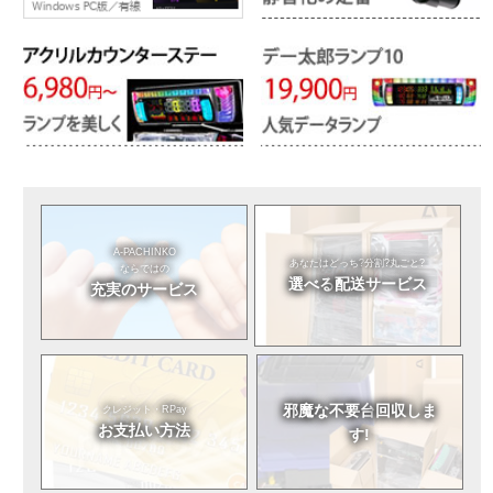
A-PACHINKO
あなたはどっち?
分割?丸ごと?
ならではの
選べる
配送サービス
充実のサービス
邪魔な不要台
回収しま
クレジット・RPay
お支払い方法
す!