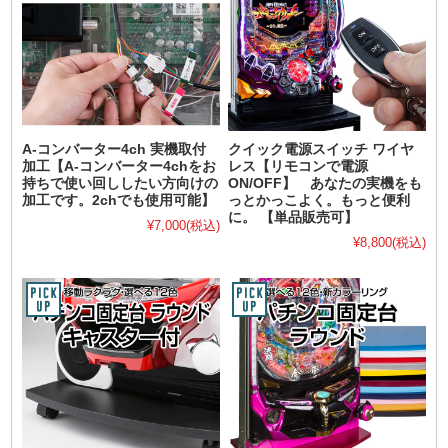
A-コンバーター4ch 実機取付
クイック電源スイッチ ワイヤ
加工【A-コンバーター4chをお
レス【リモコンで電源
持ちで使い回ししたい方向けの
ON/OFF】 あなたの実機をも
加工です。2chでも使用可能】
っとかっこよく。もっと便利
に。 【単品販売可】
¥7,000
(税込)
¥8,800
(税込)