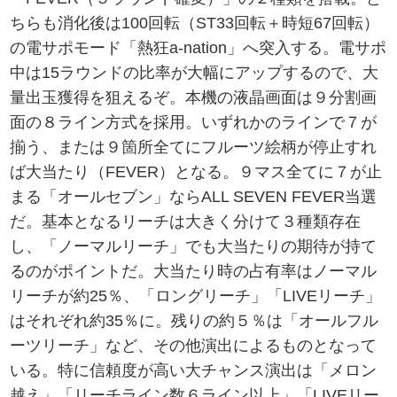
ちらも消化後は100回転（ST33回転＋時短67回転）
の電サポモード「熱狂a-nation」へ突入する。電サポ
中は15ラウンドの比率が大幅にアップするので、大
量出玉獲得を狙えるぞ。本機の液晶画面は９分割画
面の８ライン方式を採用。いずれかのラインで７が
揃う、または９箇所全てにフルーツ絵柄が停止すれ
ば大当たり（FEVER）となる。９マス全てに７が止
まる「オールセブン」ならALL SEVEN FEVER当選
だ。基本となるリーチは大きく分けて３種類存在
し、「ノーマルリーチ」でも大当たりの期待が持て
るのがポイントだ。大当たり時の占有率はノーマル
リーチが約25％、「ロングリーチ」「LIVEリーチ」
はそれぞれ約35％に。残りの約５％は「オールフル
ーツリーチ」など、その他演出によるものとなって
いる。特に信頼度が高い大チャンス演出は「メロン
越え」「リーチライン数６ライン以上」「LIVEリー