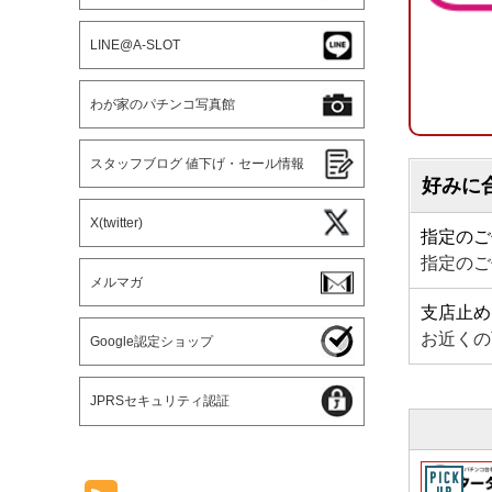
LINE@A-SLOT
わが家のパチンコ写真館
スタッフブログ 値下げ・セール情報
好みに
X(twitter)
指定のご
指定のご
メルマガ
支店止め
お近くの
Google認定ショップ
JPRSセキュリティ認証