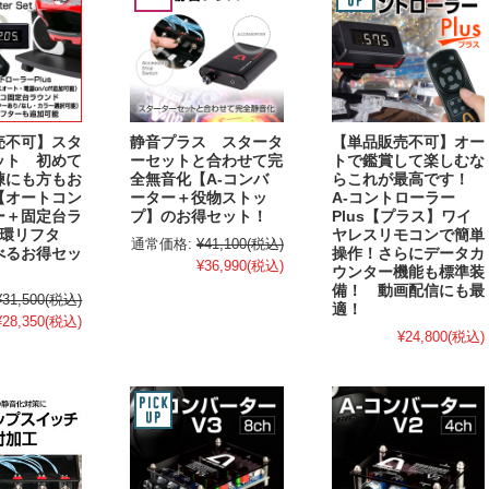
売不可】スタ
静音プラス スタータ
【単品販売不可】オー
ット 初めて
ーセットと合わせて完
トで鑑賞して楽しむな
練にも方もお
全無音化【A-コンバ
らこれが最高です！
【オートコン
ーター＋役物ストッ
A-コントローラー
ー＋固定台ラ
プ】のお得セット！
Plus【プラス】ワイ
循環リフタ
ヤレスリモコンで簡単
通常価格:
¥41,100
(税込)
べるお得セッ
操作！さらにデータカ
¥36,990
(税込)
ウンター機能も標準装
備！ 動画配信にも最
¥31,500
(税込)
適！
¥28,350
(税込)
¥24,800
(税込)