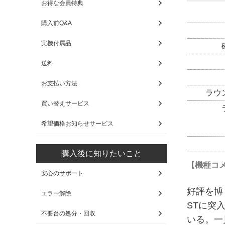
お得な会員特典
購入前Q&A
実機付属品
送料
お支払い方法
ラウ
買い替えサービス
希望価格お知らせサービス
購入後に知りたいこと
【機種コ
安心のサポート
好評を博
エラー解除
STに突
不要台の処分・回収
いる。一