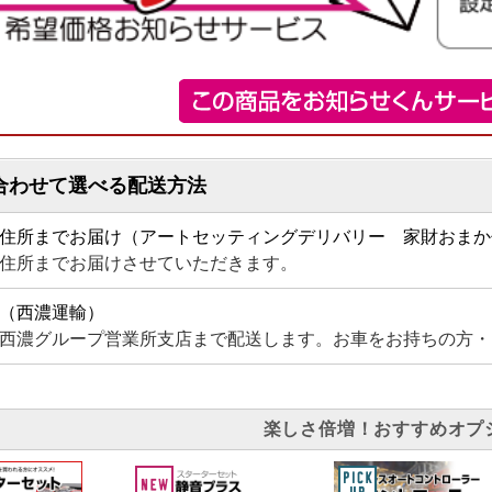
合わせて選べる配送方法
住所までお届け（アートセッティングデリバリー 家財おまか
住所までお届けさせていただきます。
（西濃運輸）
西濃グループ営業所支店まで配送します。お車をお持ちの方・
楽しさ倍増！おすすめオプ