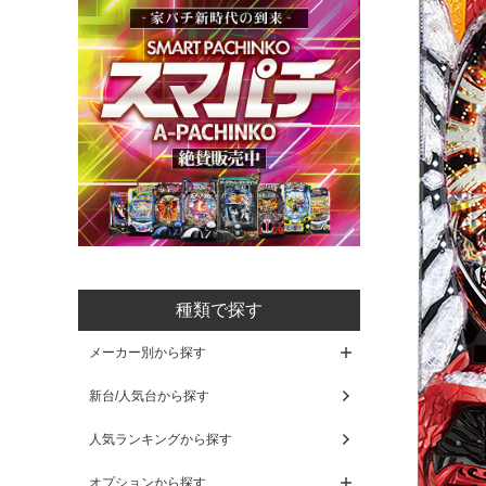
種類で探す
メーカー別から探す
新台/人気台から探す
人気ランキングから探す
オプションから探す