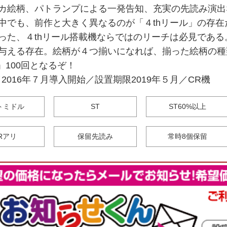
カ絵柄、パトランプによる一発告知、充実の先読み演出
中でも、前作と大きく異なるのが「４thリール」の存在
った、４thリール搭載機ならではのリーチは必見である
与える存在。絵柄が４つ揃いになれば、揃った絵柄の種
」100回となるぞ！
／2016年７月導入開始／設置期限2019年５月／CR機
トミドル
ST
ST60%以上
6Rアリ
保留先読み
常時8個保留