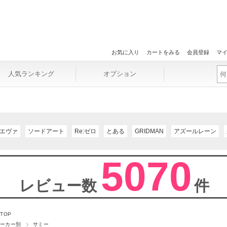
お気に入り
カートをみる
会員登録
マ
人気ランキング
オプション
エヴァ
ソードアート
Re:ゼロ
とある
GRIDMAN
アズールレーン
5070
レビュー数
件
 TOP
ーカー別
サミー