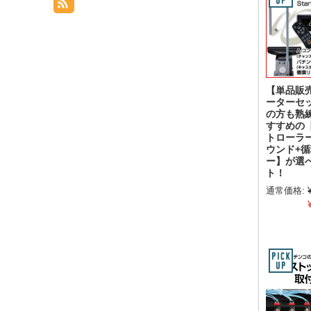
【単品販
ーターセ
の方も熟
すすめの
トローラ
ウンド+
ー】が選
ト！
通常価格: