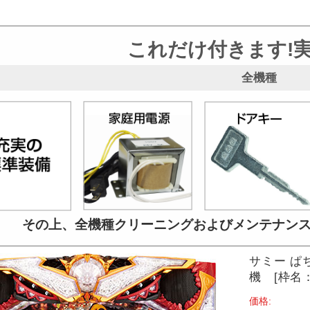
これだけ付きます!
全機種
その上、全機種クリーニングおよび
メンテナン
サミー ぱ
機 [枠名：
価格: