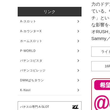
力のドデ
ている。
リンク
チ」とい
A-スロット
な影響を
オRUSH
A-カウンターX
Sammy
ホームスロット
P-WORLD
ライ
パチンコビスタ
1
パチンコビレッジ
DMMぱちタウン
K-Navi
パチスロ専門 A-SLOT