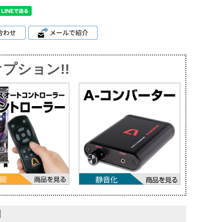
プション!!
】