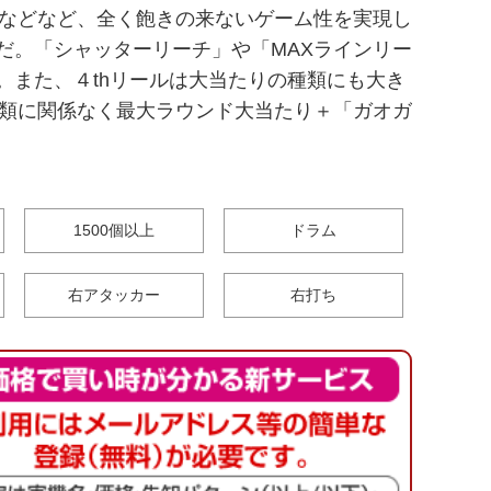
などなど、全く飽きの来ないゲーム性を実現し
だ。「シャッターリーチ」や「MAXラインリー
。また、４thリールは大当たりの種類にも大き
類に関係なく最大ラウンド大当たり＋「ガオガ
1500個以上
ドラム
右アタッカー
右打ち