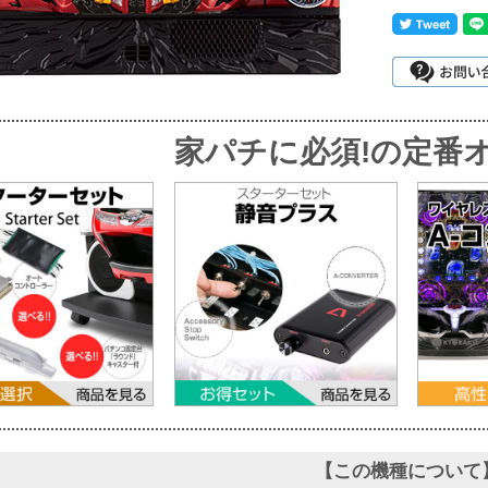
家パチに必須!
の定番オ
【この機種について