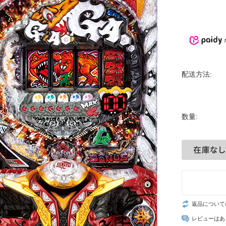
配送方法:
数量:
返品について
レビューはあ