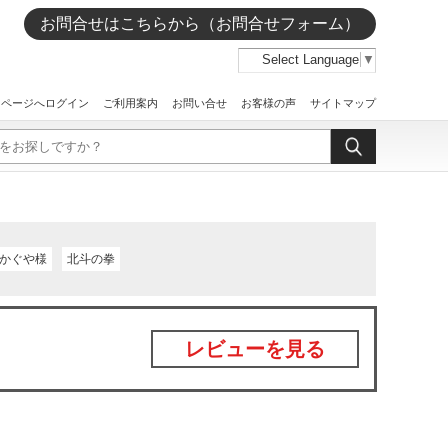
お問合せはこちらから（お問合せフォーム）
Select Language
▼
イページへログイン
ご利用案内
お問い合せ
お客様の声
サイトマップ
かぐや様
北斗の拳
レビューを見る