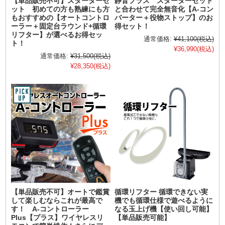
【単品販売不可】スターターセ
静音プラス スターターセット
ット 初めての方も熟練にも方
と合わせて完全無音化【A-コン
もおすすめの【オートコントロ
バーター＋役物ストップ】のお
ーラー＋固定台ラウンド+循環
得セット！
リフター】が選べるお得セッ
通常価格:
¥41,100
(税込)
ト！
¥36,990
(税込)
通常価格:
¥31,500
(税込)
¥28,350
(税込)
【単品販売不可】オートで鑑賞
循環リフター 循環できない実
して楽しむならこれが最高で
機でも循環仕様で遊べるように
す！ A-コントローラー
なる玉上げ機【使い回し可能】
Plus【プラス】ワイヤレスリ
【単品販売可能】