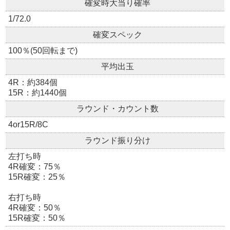
確変時大当り確率
1/72.0
確変スペック
100％(50回転まで)
平均出玉
4R：約384個
15R：約1440個
ラウンド・カウント数
4or15R/8C
ラウンド振り分け
左打ち時
4R確変：75％
15R確変：25％
右打ち時
4R確変：50％
15R確変：50％