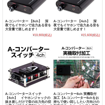
A-コンバーター 【8ch】 深
A-コンバーター 【4ch】 深
夜でもイヤホンで迫力ある音を
夜でもイヤホンで迫力ある音を
大音量で楽しめます！
大音量で楽しめます！
¥19,800
(税込)
¥15,600
(税込)
A-コンバータースイッチ
A-コンバーター8ch 実機取付
【4ch】 イヤホンジャックの
加工【A-コンバーター8chをお
抜き差しだけで音の出力先の切
持ちで使い回ししたい方向けの