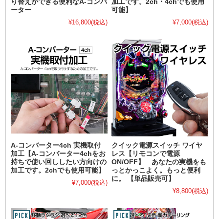
り替えができる便利なA-コンバ
加工です。2ch・4chでも使用
ーター
可能】
¥16,800
(税込)
¥7,000
(税込)
A-コンバーター4ch 実機取付
クイック電源スイッチ ワイヤ
加工【A-コンバーター4chをお
レス【リモコンで電源
持ちで使い回ししたい方向けの
ON/OFF】 あなたの実機をも
加工です。2chでも使用可能】
っとかっこよく。もっと便利
に。 【単品販売可】
¥7,000
(税込)
¥8,800
(税込)