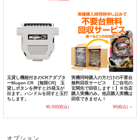
玉貸し機能付きのCRアダプタ
実機同時購入の方だけの不要台
ーMugen CR [無限CR] 玉
無料回収サービス 【ご自宅の
貸しボタンを押すと25発玉が
玄関先で回収します！】※当店
出ます。ハンドルを回すと玉打
購入実機のみ。他店購入実機は
ちします。
回収できません！
¥6,500
(税込)
¥0
(税込)
～
オプション