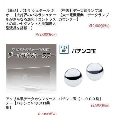
【新品】パネラ シュテール ネ
【中古】デー太郎ランプ10
オ 【大好評のパネラシュテー
【大一電機産業 データランプ
ルがさらなる進化！コントラス
カウンター】
トの高いセグメントと高輝度大
¥19,900
(税込)
型液晶を搭載！】
¥72,000
(税込)
アクリル製データカウンタース
パチンコ玉【１,０００発】
テー【パチンコ/パチスロ共
¥2,500
(税込)
用】
¥6,980
(税込)