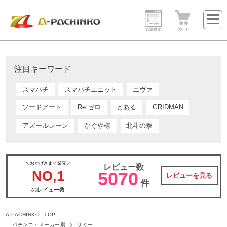
注目キーワード
スマパチ
スマパチユニット
エヴァ
ソードアート
Re:ゼロ
とある
GRIDMAN
アズールレーン
かぐや様
北斗の拳
＼おかげさまで業界／
レビュー数
NO,1
5070
レビューを見る
件
のレビュー数
A-PACHINKO TOP
パチンコ・メーカー別
サミー