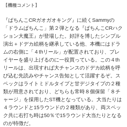
【機種コメント】
『ぱちんこCRガオガオキング』に続くSammyの
「ドラムぱちんこ」第２弾となる『ぱちんこCRハク
ション大魔王』が登場した。好評を博したシンプル
演出＋ドデカ絵柄を継承している他、本機にはドラ
ムの右側に「４thリール」が配置されており、プレ
イヤーを盛り上げるのに一役買っている。この４th
リールは、出現すれば大チャンスのドデカ絵柄を呼
び込む先読みやチャンス告知として活躍するぞ。ス
ペックはライトミドルタイプと甘デジタイプの２種
類が用意されており、どちらも常時８個保留「８チ
ャージ」を採用したST機となっている。大当たりは
４ラウンドと15ラウンドの２種類があり、両スペッ
ク共に右打ち時は50％で15ラウンド大当たりとなる
のが特徴だ。