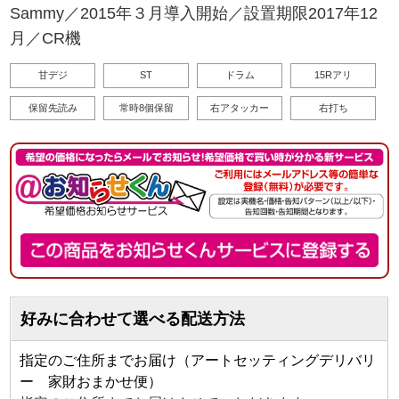
Sammy／2015年３月導入開始／設置期限2017年12
月／CR機
甘デジ
ST
ドラム
15Rアリ
保留先読み
常時8個保留
右アタッカー
右打ち
好みに合わせて選べる配送方法
指定のご住所までお届け（アートセッティングデリバリ
ー 家財おまかせ便）