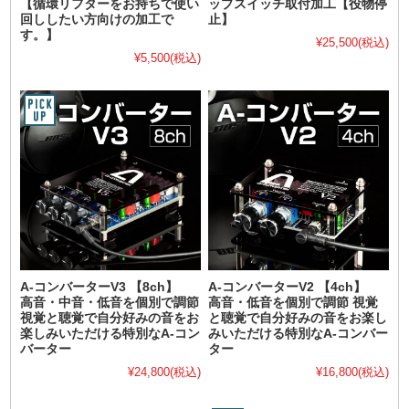
【循環リフターをお持ちで使い
ップスイッチ取付加工【役物停
回ししたい方向けの加工で
止】
す。】
¥25,500
(税込)
¥5,500
(税込)
A-コンバーターV3 【8ch】
A-コンバーターV2 【4ch】
高音・中音・低音を個別で調節
高音・低音を個別で調節 視覚
視覚と聴覚で自分好みの音をお
と聴覚で自分好みの音をお楽し
楽しみいただける特別なA-コン
みいただける特別なA-コンバー
バーター
ター
¥24,800
(税込)
¥16,800
(税込)