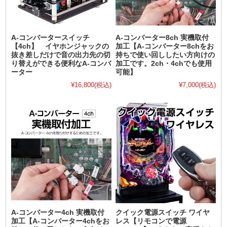
A-コンバータースイッチ
A-コンバーター8ch 実機取付
【4ch】 イヤホンジャックの
加工【A-コンバーター8chをお
抜き差しだけで音の出力先の切
持ちで使い回ししたい方向けの
り替えができる便利なA-コンバ
加工です。2ch・4chでも使用
ーター
可能】
¥16,800
(税込)
¥7,000
(税込)
A-コンバーター4ch 実機取付
クイック電源スイッチ ワイヤ
加工【A-コンバーター4chをお
レス【リモコンで電源