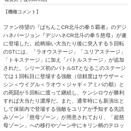
【機種コメント】
ファン待望の『ぱちんこCR北斗の拳５覇者』のデジ
ハネバージョン『デジハネCR北斗の拳５慈母』が遂
に登場した。絵柄揃い大当たり後に突入する５回転
のSTには、「ラオウステージ」「ユリアステージ」
「トキステージ」に加え「バトルステージ」が追加
された。シリーズ初のバトルSTとなるこのステージ
では１回転目に登場する強敵（信頼度はサウザー＜
シン＜ウイグル＜ラオウ＜ジャギ＜アミバの順）と
の死闘が５回転に渡って継続し、ケンシロウが勝利
すれば大当たり濃厚だ。また、通常時にも新演出と
して保留内で登場する強敵をユリアが予知する先読
みゾーン「慈母ゾーン」が用意されており、「超慈
母ゾーン」への移行やゾーン中にキリン柄のテロッ