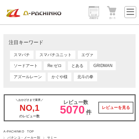
注目キーワード
スマパチ
スマパチユニット
エヴァ
ソードアート
Re:ゼロ
とある
GRIDMAN
アズールレーン
かぐや様
北斗の拳
＼おかげさまで業界／
レビュー数
NO,1
5070
レビューを見る
件
のレビュー数
A-PACHINKO TOP
パチンコ・メーカー別
サミー