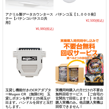
アクリル製データカウンタース
パチンコ玉【１,０００発】
テー【パチンコ/パチスロ共
¥2,500
(税込)
用】
¥6,980
(税込)
玉貸し機能付きのCRアダプタ
実機同時購入の方だけの不要台
ーMugen CR [無限CR] 玉
無料回収サービス 【ご自宅の
貸しボタンを押すと25発玉が
玄関先で回収します！】※当店
出ます。ハンドルを回すと玉打
購入実機のみ。他店購入実機は
ちします。
回収できません！