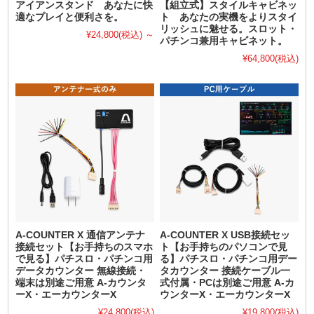
アイアンスタンド あなたに快
【組立式】スタイルキャビネッ
適なプレイと便利さを。
ト あなたの実機をよりスタイ
リッシュに魅せる。スロット・
¥24,800
(税込)
～
パチンコ兼用キャビネット。
¥64,800
(税込)
A-COUNTER X 通信アンテナ
A-COUNTER X USB接続セッ
接続セット【お手持ちのスマホ
ト【お手持ちのパソコンで見
で見る】パチスロ・パチンコ用
る】パチスロ・パチンコ用デー
データカウンター 無線接続・
タカウンター 接続ケーブル一
端末は別途ご用意 A-カウンタ
式付属・PCは別途ご用意 A-カ
ーX・エーカウンターX
ウンターX・エーカウンターX
¥24,800
(税込)
¥19,800
(税込)