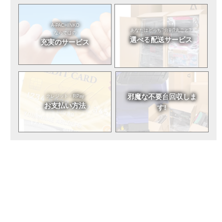
A-PACHINKO
あなたはどっち?
分割?丸ごと?
ならではの
選べる
配送サービス
充実のサービス
邪魔な不要台
回収しま
クレジット・RPay
お支払い方法
す!