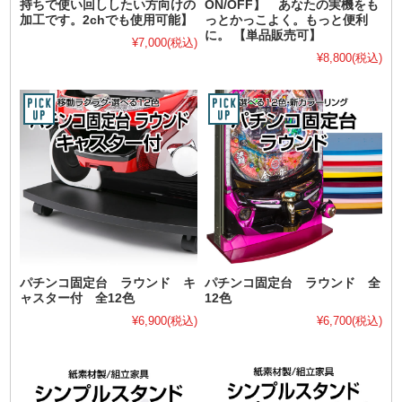
持ちで使い回ししたい方向けの
ON/OFF】 あなたの実機をも
加工です。2chでも使用可能】
っとかっこよく。もっと便利
に。 【単品販売可】
¥7,000
(税込)
¥8,800
(税込)
パチンコ固定台 ラウンド キ
パチンコ固定台 ラウンド 全
ャスター付 全12色
12色
¥6,900
(税込)
¥6,700
(税込)