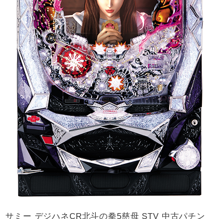
サミー デジハネCR北斗の拳5慈母 STV 中古パチン