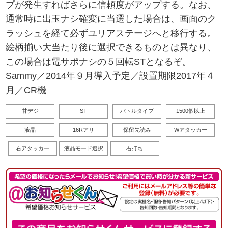
プが発生すればさらに信頼度がアップする。なお、
通常時に出玉ナシ確変に当選した場合は、画面のク
ラッシュを経て必ずユリアステージへと移行する。
絵柄揃い大当たり後に選択できるものとは異なり、
この場合は電サポナシの５回転STとなるぞ。
Sammy／2014年９月導入予定／設置期限2017年４
月／CR機
甘デジ
ST
バトルタイプ
1500個以上
液晶
16Rアリ
保留先読み
Wアタッカー
右アタッカー
液晶モード選択
右打ち