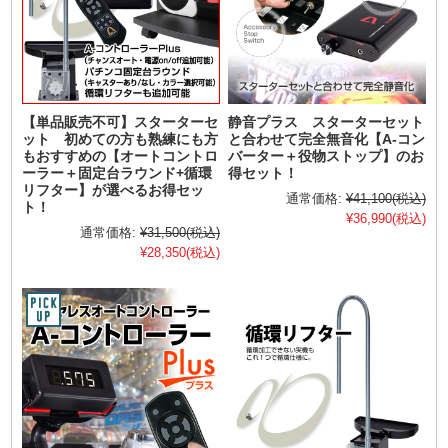
【単品販売不可】スターターセ
静音プラス スターターセット
ット 初めての方も熟練にも方
と合わせて完全無音化【A-コン
もおすすめの【オートコントロ
バーター＋役物ストップ】のお
ーラー＋固定台ラウンド+循環
得セット！
リフター】が選べるお得セッ
通常価格:
¥41,100
(税込)
ト！
¥36,990
(税込)
通常価格:
¥31,500
(税込)
¥28,350
(税込)