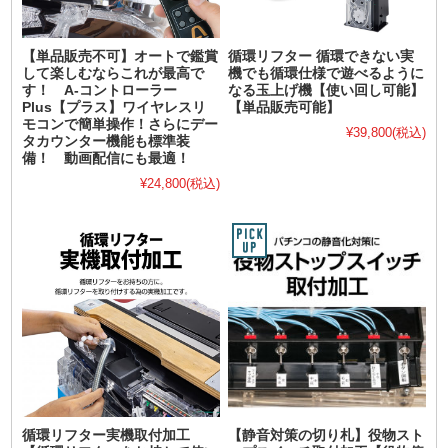
【単品販売不可】オートで鑑賞
循環リフター 循環できない実
して楽しむならこれが最高で
機でも循環仕様で遊べるように
す！ A-コントローラー
なる玉上げ機【使い回し可能】
Plus【プラス】ワイヤレスリ
【単品販売可能】
モコンで簡単操作！さらにデー
¥39,800
(税込)
タカウンター機能も標準装
備！ 動画配信にも最適！
¥24,800
(税込)
循環リフター実機取付加工
【静音対策の切り札】役物スト