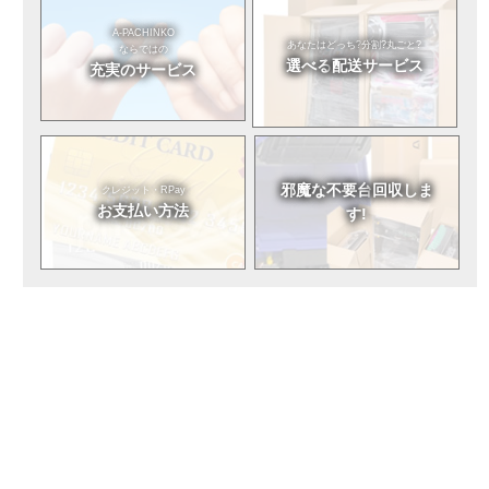
A-PACHINKO
あなたはどっち?
分割?丸ごと?
ならではの
選べる
配送サービス
充実のサービス
邪魔な不要台
回収しま
クレジット・RPay
お支払い方法
す!