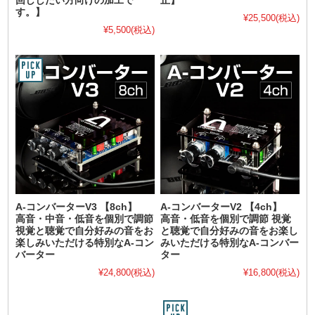
回ししたい方向けの加工で
止】
す。】
¥25,500
(税込)
¥5,500
(税込)
A-コンバーターV3 【8ch】
A-コンバーターV2 【4ch】
高音・中音・低音を個別で調節
高音・低音を個別で調節 視覚
視覚と聴覚で自分好みの音をお
と聴覚で自分好みの音をお楽し
楽しみいただける特別なA-コン
みいただける特別なA-コンバー
バーター
ター
¥24,800
(税込)
¥16,800
(税込)