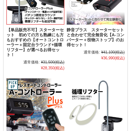
【単品販売不可】スターターセ
静音プラス スターターセット
ット 初めての方も熟練にも方
と合わせて完全無音化【A-コン
もおすすめの【オートコントロ
バーター＋役物ストップ】のお
ーラー＋固定台ラウンド+循環
得セット！
リフター】が選べるお得セッ
通常価格:
¥41,100
(税込)
ト！
¥36,990
(税込)
通常価格:
¥31,500
(税込)
¥28,350
(税込)