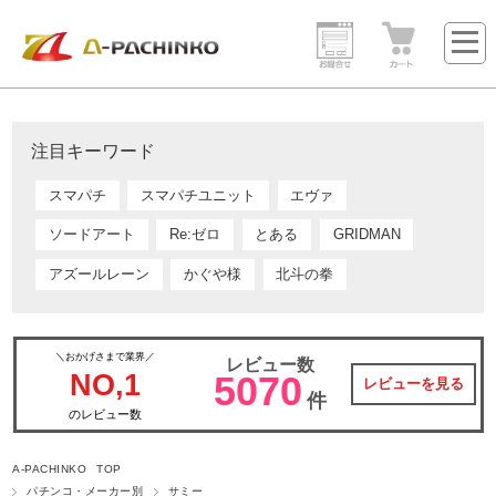
注目キーワード
スマパチ
スマパチユニット
エヴァ
ソードアート
Re:ゼロ
とある
GRIDMAN
アズールレーン
かぐや様
北斗の拳
＼おかげさまで業界／
レビュー数
NO,1
5070
レビューを見る
件
のレビュー数
A-PACHINKO TOP
パチンコ・メーカー別
サミー