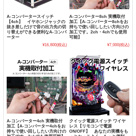
A-コンバータースイッチ
A-コンバーター8ch 実機取付
【4ch】 イヤホンジャックの
加工【A-コンバーター8chをお
抜き差しだけで音の出力先の切
持ちで使い回ししたい方向けの
り替えができる便利なA-コンバ
加工です。2ch・4chでも使用
ーター
可能】
¥16,800
(税込)
¥7,000
(税込)
A-コンバーター4ch 実機取付
クイック電源スイッチ ワイヤ
加工【A-コンバーター4chをお
レス【リモコンで電源
持ちで使い回ししたい方向けの
ON/OFF】 あなたの実機をも