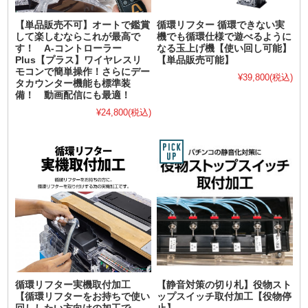
【単品販売不可】オートで鑑賞
循環リフター 循環できない実
して楽しむならこれが最高で
機でも循環仕様で遊べるように
す！ A-コントローラー
なる玉上げ機【使い回し可能】
Plus【プラス】ワイヤレスリ
【単品販売可能】
モコンで簡単操作！さらにデー
¥39,800
(税込)
タカウンター機能も標準装
備！ 動画配信にも最適！
¥24,800
(税込)
循環リフター実機取付加工
【静音対策の切り札】役物スト
【循環リフターをお持ちで使い
ップスイッチ取付加工【役物停