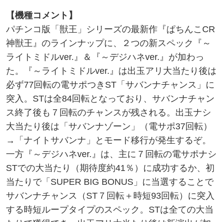
【機種コメント】
パチンコ版「獣王」シリーズの最新作『ぱちんこCR
神獣王』のラインナップに、２つの新スペック『～
ライトミドルver.』＆『～デジハネver.』が加わっ
た。『～ライトミドルver.』は出玉アリ大当たり後は
必ず77回転の電サポつきST「サバンナチャンス」に
突入。STは全84回転となっており、サバンナチャン
ス終了後も７回転のチャンスが残される。出玉ナシ
大当たり後は「サバンナゾーン」（電サポ37回転）
→「ナイトサバンナ」とモード移行が発生するぞ。
一方『～デジハネver.』は、主に７回転の電サポナシ
STでの大当たり（期待度約41％）に成功するか、初
当たりで「SUPER BIG BONUS」に当選することで
サバンナチャンス（ST７回転＋時短93回転）に突入
する時短ループタイプのスペック。STは全ての大当