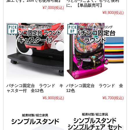
加工です。2chでも使用可能】
っとかっこよく。もっと便利
に。 【単品販売可】
¥7,000
(税込)
¥8,800
(税込)
パチンコ固定台 ラウンド キ
パチンコ固定台 ラウンド 全
ャスター付 全12色
12色
¥6,900
(税込)
¥6,700
(税込)