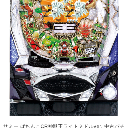
サミー ぱちんこCR神獣王ライトミドルver. 中古パチ