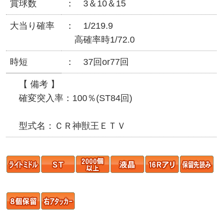
賞球数
3＆10＆15
大当り確率
1/219.9
高確率時1/72.0
時短
37回or77回
【 備考 】
確変突入率：100％(ST84回)
型式名：ＣＲ神獣王ＥＴＶ