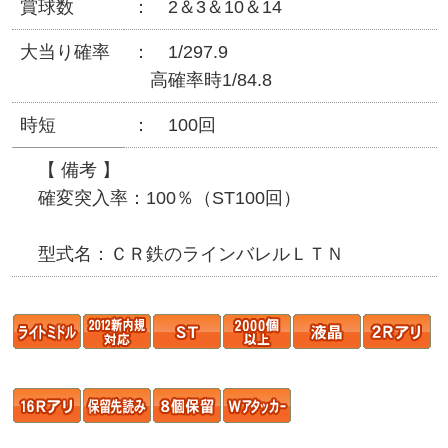
賞球数
2＆3＆10＆14
大当り確率
1/297.9
高確率時1/84.8
時短
100回
【 備考 】
確変突入率：100％（ST100回）
型式名：ＣＲ鉄のラインバレルＬＴＮ