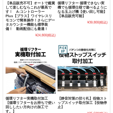
【単品販売不可】オートで鑑賞
循環リフター 循環できない実
して楽しむならこれが最高で
機でも循環仕様で遊べるように
す！ A-コントローラー
なる玉上げ機【使い回し可能】
Plus【プラス】ワイヤレスリ
【単品販売可能】
モコンで簡単操作！さらにデー
¥39,800
(税込)
タカウンター機能も標準装
備！ 動画配信にも最適！
¥24,800
(税込)
循環リフター実機取付加工
【静音対策の切り札】役物スト
【循環リフターをお持ちで使い
ップスイッチ取付加工【役物停
回ししたい方向けの加工で
止】
す。】