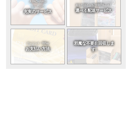
A-PACHINKO
あなたはどっち?
分割?丸ごと?
ならではの
選べる
配送サービス
充実のサービス
邪魔な不要台
回収しま
クレジット・RPay
お支払い方法
す!