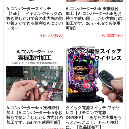
A-コンバータースイッチ
A-コンバーター8ch 実機取付
【4ch】 イヤホンジャックの
加工【A-コンバーター8chをお
抜き差しだけで音の出力先の切
持ちで使い回ししたい方向けの
り替えができる便利なA-コンバ
加工です。2ch・4chでも使用
ーター
可能】
¥16,800
(税込)
¥7,000
(税込)
A-コンバーター4ch 実機取付
クイック電源スイッチ ワイヤ
加工【A-コンバーター4chをお
レス【リモコンで電源
持ちで使い回ししたい方向けの
ON/OFF】 あなたの実機をも
加工です。2chでも使用可能】
っとかっこよく。もっと便利
に。 【単品販売可】