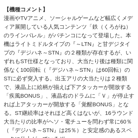
【機種コメント】
漫画やTVアニメ、ソーシャルゲームなど幅広くメデ
ィア展開している人気コンテンツ「鉄（くろがね）
のラインバレル」がパチンコになって登場した。本
機はライトミドルタイプの『～LTN』と甘デジタイ
プの『デジハネ～STN』の２種類が存在するが、い
ずれもST仕様となっており、大当たり後は種類に関
係なく100回転（『デジハネ～STN』は60回転）の
STに必ず突入する。出玉アリの大当たりは２種類
で、液晶上に絵柄が揃えば下アタッカーが開放する
「疾風BONUS」、液晶右のドラムに「Ｖ」が停止す
れば上アタッカーが開放する「覚醒BONUS」とな
る。ST継続率はそれほど高くはないが、16ラウンド
大当たりの比率がヘソ・電チューを問わず常に60％
（『デジハネ～STN』は25％）と安定感のあるスペ