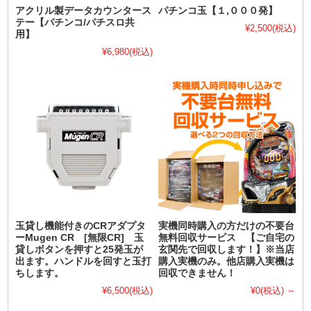
アクリル製データカウンタース
パチンコ玉【１,０００発】
テー【パチンコ/パチスロ共
¥2,500
(税込)
用】
¥6,980
(税込)
玉貸し機能付きのCRアダプタ
実機同時購入の方だけの不要台
ーMugen CR [無限CR] 玉
無料回収サービス 【ご自宅の
貸しボタンを押すと25発玉が
玄関先で回収します！】※当店
出ます。ハンドルを回すと玉打
購入実機のみ。他店購入実機は
ちします。
回収できません！
¥6,500
(税込)
¥0
(税込)
～