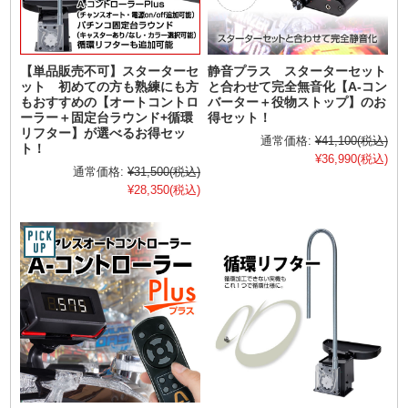
【単品販売不可】スターターセ
静音プラス スターターセット
ット 初めての方も熟練にも方
と合わせて完全無音化【A-コン
もおすすめの【オートコントロ
バーター＋役物ストップ】のお
ーラー＋固定台ラウンド+循環
得セット！
リフター】が選べるお得セッ
通常価格:
¥41,100
(税込)
ト！
¥36,990
(税込)
通常価格:
¥31,500
(税込)
¥28,350
(税込)