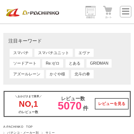
注目キーワード
スマパチ
スマパチユニット
エヴァ
ソードアート
Re:ゼロ
とある
GRIDMAN
アズールレーン
かぐや様
北斗の拳
＼おかげさまで業界／
レビュー数
NO,1
5070
レビューを見る
件
のレビュー数
A-PACHINKO TOP
パチンコ・メーカー別
サミー