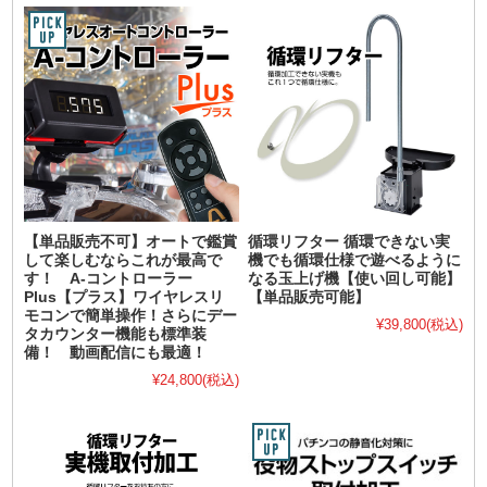
【単品販売不可】オートで鑑賞
循環リフター 循環できない実
して楽しむならこれが最高で
機でも循環仕様で遊べるように
す！ A-コントローラー
なる玉上げ機【使い回し可能】
Plus【プラス】ワイヤレスリ
【単品販売可能】
モコンで簡単操作！さらにデー
¥39,800
(税込)
タカウンター機能も標準装
備！ 動画配信にも最適！
¥24,800
(税込)