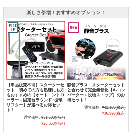
楽しさ倍増！おすすめオプション！
【単品販売不可】スターターセ
静音プラス スターターセット
ット 初めての方も熟練にも方
と合わせて完全無音化【A-コン
もおすすめの【オートコントロ
バーター＋役物ストップ】のお
ーラー＋固定台ラウンド+循環
得セット！
リフター】が選べるお得セッ
通常価格:
¥41,100
(税込)
ト！
¥36,990
(税込)
通常価格:
¥31,500
(税込)
¥28,350
(税込)