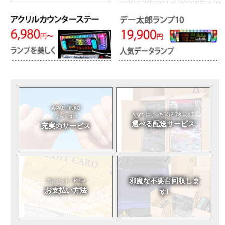
A-PACHINKO
あなたはどっち?
分割?丸ごと?
ならではの
選べる
配送サービス
充実のサービス
邪魔な不要台
回収しま
クレジット・RPay
お支払い方法
す!