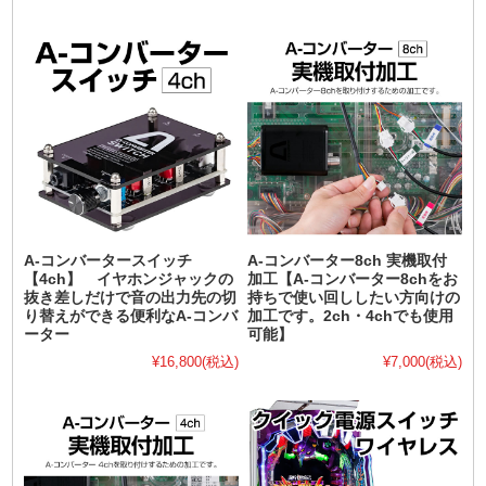
A-コンバータースイッチ
A-コンバーター8ch 実機取付
【4ch】 イヤホンジャックの
加工【A-コンバーター8chをお
抜き差しだけで音の出力先の切
持ちで使い回ししたい方向けの
り替えができる便利なA-コンバ
加工です。2ch・4chでも使用
ーター
可能】
¥16,800
(税込)
¥7,000
(税込)