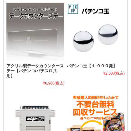
アクリル製データカウンタース
パチンコ玉【１,０００発】
テー【パチンコ/パチスロ共
¥2,500
(税込)
用】
¥6,980
(税込)