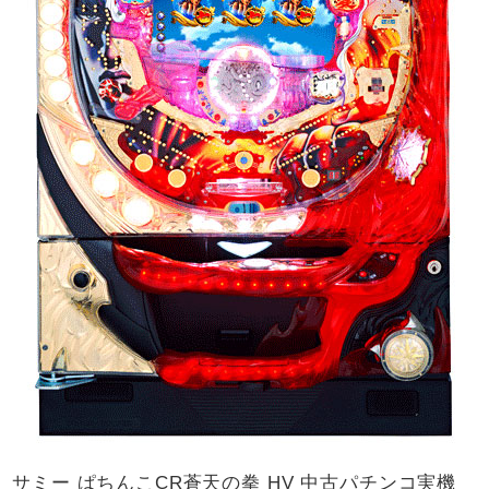
サミー ぱちんこCR蒼天の拳 HV 中古パチンコ実機