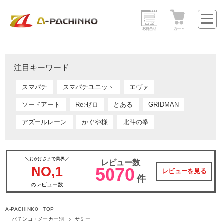
注目キーワード
スマパチ
スマパチユニット
エヴァ
ソードアート
Re:ゼロ
とある
GRIDMAN
アズールレーン
かぐや様
北斗の拳
＼おかげさまで業界／
レビュー数
NO,1
5070
レビューを見る
件
のレビュー数
A-PACHINKO TOP
パチンコ・メーカー別
サミー