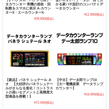
う】パチスロ・パチンコ用デー
使いやすい！データが一目で分
タカウンター 実機の差枚・回
かる家パチ設計のコンパクトデ
転数をスマホに表示 A-カウン
ータカウンター
ターX・エーカウンターX
¥12,800
(税込)
¥39,800
(税込)
【新品】パネラ シュテール ネ
【中古】デー太郎ランプ10
オ 【大好評のパネラシュテー
【大一電機産業 データランプ
ルがさらなる進化！コントラス
カウンター】
トの高いセグメントと高輝度大
¥19,900
(税込)
型液晶を搭載！】
¥72,000
(税込)