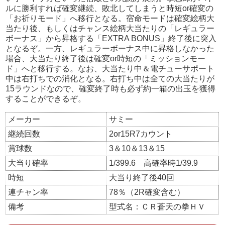
ルに勝利すれば確変継続、敗北してしまうと時短or確変の
「お祈りモード」へ移行となる。宿命モードは確変絵柄大
当たり後、もしくはチャンス絵柄大当たりの「レギュラー
ボーナス」から昇格する「EXTRA BONUS」終了後に突入
となるぞ。一方、レギュラーボーナス中に昇格しなかった
場合、大当たり終了後は確変or時短の「ミッションモー
ド」へと移行する。なお、大当たり中＆電チューサポート
中は右打ちでの消化となる。右打ち中は全ての大当たりが
15ラウンドなので、確変終了時も必ず約一箱の出玉を獲得
することができるぞ。
メーカー
サミー
継続回数
2or15R7カウント
賞球数
3＆10＆13＆15
大当り確率
1/399.6 高確率時1/39.9
時短
大当り終了後40回
連チャン率
78％（2R確変含む）
備考
型式名：ＣＲ蒼天の拳ＨＶ