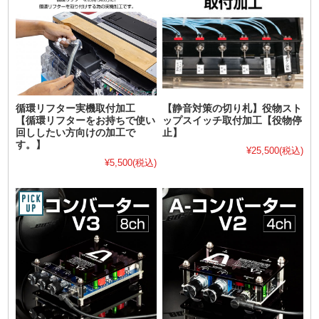
循環リフター実機取付加工
【静音対策の切り札】役物スト
【循環リフターをお持ちで使い
ップスイッチ取付加工【役物停
回ししたい方向けの加工で
止】
す。】
¥25,500
(税込)
¥5,500
(税込)