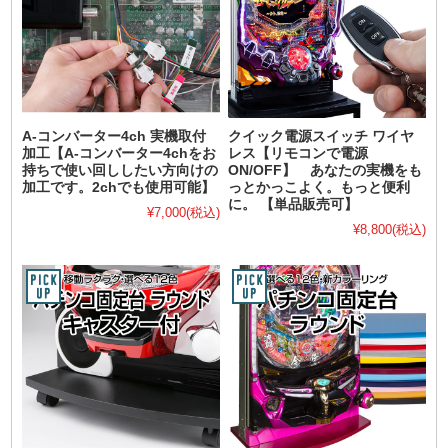
A-コンバーター4ch 実機取付
クイック電源スイッチ ワイヤ
加工【A-コンバーター4chをお
レス【リモコンで電源
持ちで使い回ししたい方向けの
ON/OFF】 あなたの実機をも
加工です。2chでも使用可能】
っとかっこよく。もっと便利
に。 【単品販売可】
¥7,000
(税込)
¥8,800
(税込)