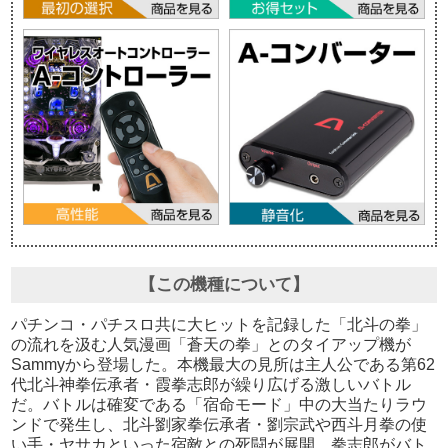
【この機種について】
パチンコ・パチスロ共に大ヒットを記録した「北斗の拳」
の流れを汲む人気漫画「蒼天の拳」とのタイアップ機が
Sammyから登場した。本機最大の見所は主人公である第62
代北斗神拳伝承者・霞拳志郎が繰り広げる激しいバトル
だ。バトルは確変である「宿命モード」中の大当たりラウ
ンドで発生し、北斗劉家拳伝承者・劉宗武や西斗月拳の使
い手・ヤサカといった宿敵との死闘が展開。拳志郎がバト