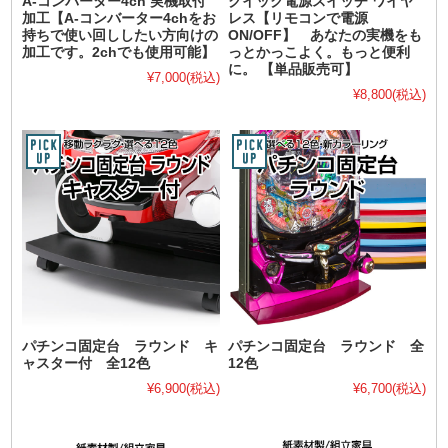
A-コンバーター4ch 実機取付
クイック電源スイッチ ワイヤ
加工【A-コンバーター4chをお
レス【リモコンで電源
持ちで使い回ししたい方向けの
ON/OFF】 あなたの実機をも
加工です。2chでも使用可能】
っとかっこよく。もっと便利
に。 【単品販売可】
¥7,000
(税込)
¥8,800
(税込)
パチンコ固定台 ラウンド キ
パチンコ固定台 ラウンド 全
ャスター付 全12色
12色
¥6,900
(税込)
¥6,700
(税込)