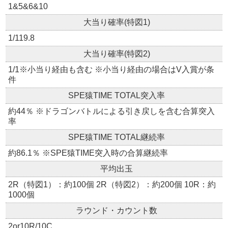
1&5&6&10
大当り確率(特図1)
1/119.8
大当り確率(特図2)
1/1※小当り経由も含む ※小当り経由の場合はV入賞が条
件
SPE猿TIME TOTAL突入率
約44％ ※ドラゴンバトルによる引き戻しを含む合算突入
率
SPE猿TIME TOTAL継続率
約86.1％ ※SPE猿TIME突入時の合算継続率
平均出玉
2R（特図1）：約100個 2R（特図2）：約200個 10R：約
1000個
ラウンド・カウント数
2or10R/10C