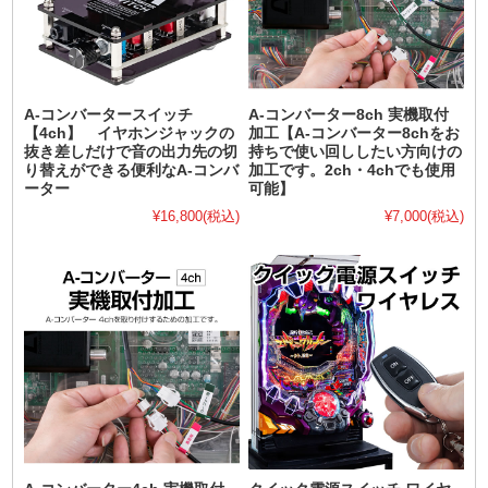
A-コンバータースイッチ
A-コンバーター8ch 実機取付
【4ch】 イヤホンジャックの
加工【A-コンバーター8chをお
抜き差しだけで音の出力先の切
持ちで使い回ししたい方向けの
り替えができる便利なA-コンバ
加工です。2ch・4chでも使用
ーター
可能】
¥16,800
(税込)
¥7,000
(税込)