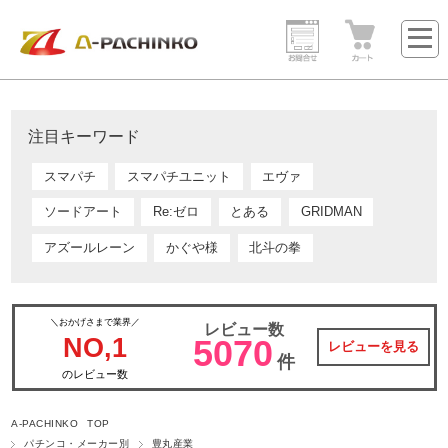
注目キーワード
スマパチ
スマパチユニット
エヴァ
ソードアート
Re:ゼロ
とある
GRIDMAN
アズールレーン
かぐや様
北斗の拳
＼おかげさまで業界／
レビュー数
NO,1
5070
レビューを見る
件
のレビュー数
A-PACHINKO TOP
パチンコ・メーカー別
豊丸産業