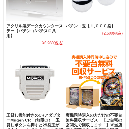
アクリル製データカウンタース
パチンコ玉【１,０００発】
テー【パチンコ/パチスロ共
¥2,500
(税込)
用】
¥6,980
(税込)
玉貸し機能付きのCRアダプタ
実機同時購入の方だけの不要台
ーMugen CR [無限CR] 玉
無料回収サービス 【ご自宅の
貸しボタンを押すと25発玉が
玄関先で回収します！】※当店