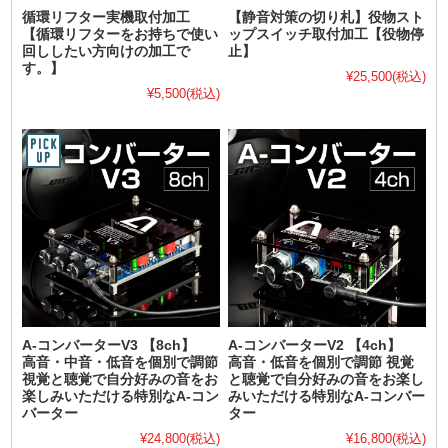
循環リフター実機取付加工
【静音対策の切り札】役物スト
【循環リフターをお持ちで使い
ップスイッチ取付加工【役物停
回ししたい方向けの加工で
止】
す。】
¥25,500
(税込)
¥5,500
(税込)
A-コンバーターV3 【8ch】
A-コンバーターV2 【4ch】
高音・中音・低音を個別で調節
高音・低音を個別で調節 視覚
視覚と聴覚で自分好みの音をお
と聴覚で自分好みの音をお楽し
楽しみいただける特別なA-コン
みいただける特別なA-コンバー
バーター
ター
¥24,800
(税込)
¥16,800
(税込)