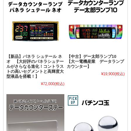
【新品】パネラ シュテール ネ
【中古】デー太郎ランプ10
オ 【大好評のパネラシュテー
【大一電機産業 データランプ
ルがさらなる進化！コントラス
カウンター】
トの高いセグメントと高輝度大
¥19,900
(税込)
型液晶を搭載！】
¥72,000
(税込)