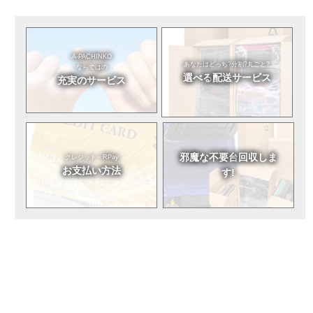
A-PACHINKO
あなたはどっち?
分割?丸ごと?
ならではの
選べる
配送サービス
充実のサービス
邪魔な不要台
回収しま
クレジット・RPay
お支払い方法
す!