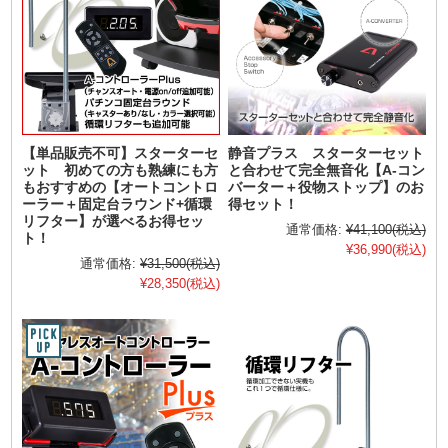
【単品販売不可】スターターセ
静音プラス スターターセット
ット 初めての方も熟練にも方
と合わせて完全無音化【A-コン
もおすすめの【オートコントロ
バーター＋役物ストップ】のお
ーラー＋固定台ラウンド+循環
得セット！
リフター】が選べるお得セッ
通常価格:
¥41,100
(税込)
ト！
¥36,990
(税込)
通常価格:
¥31,500
(税込)
¥28,350
(税込)