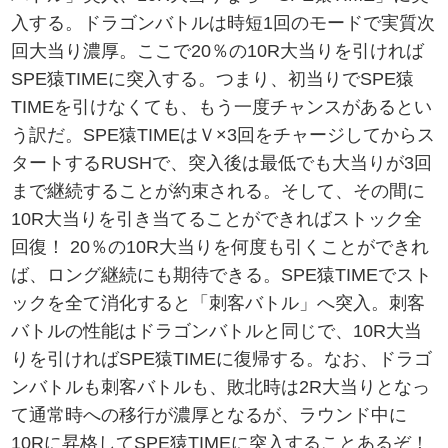
入する。ドラゴンバトルは時短1回のモードで実質次
回大当り濃厚。ここで20％の10R大当りを引ければ
SPE猿TIMEに突入する。つまり、初当りでSPE猿
TIMEを引けなくても、もう一度チャンスがあるとい
う訳だ。SPE猿TIMEはＶ×3回をチャージしてからス
タートするRUSHで、突入後は最低でも大当りが3回
まで継続することが約束される。そして、その間に
10R大当りを引き当てることができればストック全
回復！ 20％の10R大当りを何度も引くことができれ
ば、ロング継続にも期待できる。SPE猿TIMEでスト
ックを全て消化すると「刺客バトル」へ突入。刺客
バトルの性能はドラゴンバトルと同じで、10R大当
りを引ければSPE猿TIMEに復帰する。なお、ドラゴ
ンバトルも刺客バトルも、敗北時は2R大当りとなっ
て通常時への移行が濃厚となるが、ラウンド中に
10Rに昇格してSPE猿TIMEに突入することあるぞ！