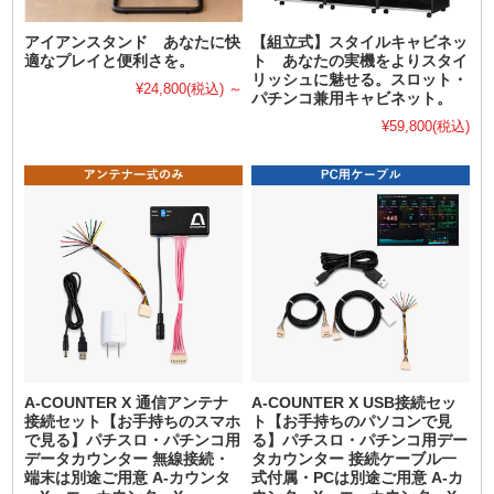
アイアンスタンド あなたに快
【組立式】スタイルキャビネッ
適なプレイと便利さを。
ト あなたの実機をよりスタイ
リッシュに魅せる。スロット・
¥24,800
(税込)
～
パチンコ兼用キャビネット。
¥59,800
(税込)
A-COUNTER X 通信アンテナ
A-COUNTER X USB接続セッ
接続セット【お手持ちのスマホ
ト【お手持ちのパソコンで見
で見る】パチスロ・パチンコ用
る】パチスロ・パチンコ用デー
データカウンター 無線接続・
タカウンター 接続ケーブル一
端末は別途ご用意 A-カウンタ
式付属・PCは別途ご用意 A-カ